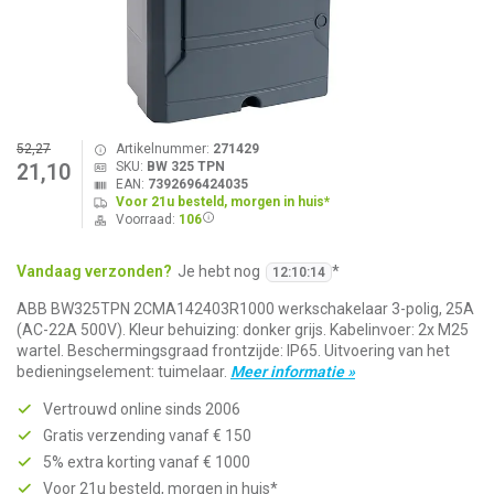
52,27
Artikelnummer:
271429
SKU:
BW 325 TPN
21,10
EAN:
7392696424035
Voor 21u besteld, morgen in huis*
Voorraad:
106
Vandaag verzonden?
Je hebt nog
*
12
:
10
:
14
ABB BW325TPN 2CMA142403R1000 werkschakelaar 3-polig, 25A
(AC-22A 500V). Kleur behuizing: donker grijs. Kabelinvoer: 2x M25
wartel. Beschermingsgraad frontzijde: IP65. Uitvoering van het
bedieningselement: tuimelaar.
Meer informatie »
Vertrouwd online sinds 2006
Gratis verzending vanaf € 150
5% extra korting vanaf € 1000
Voor 21u besteld, morgen in huis*