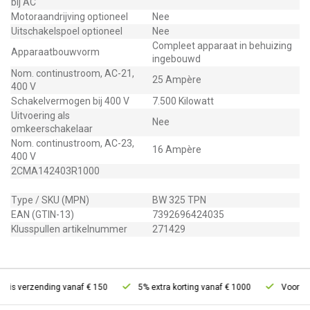
bij AC
Motoraandrijving optioneel
Nee
Uitschakelspoel optioneel
Nee
Compleet apparaat in behuizing
Apparaatbouwvorm
ingebouwd
Nom. continustroom, AC-21,
25 Ampère
400 V
Schakelvermogen bij 400 V
7.500 Kilowatt
Uitvoering als
Nee
omkeerschakelaar
Nom. continustroom, AC-23,
16 Ampère
400 V
2CMA142403R1000
Type / SKU (MPN)
BW 325 TPN
EAN (GTIN-13)
7392696424035
Klusspullen artikelnummer
271429
tis verzending vanaf € 150
5% extra korting vanaf € 1000
Voor 21u 