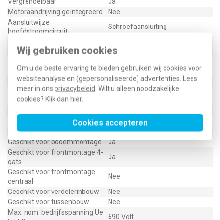
Vergrendelbaar
Ja
Motoraandrijving geïntegreerd
Nee
Aansluitwijze
Schroefaansluiting
hoofdstroomcircuit
Uitvoering als
Nee
Wij gebruiken cookies
noodstopinrichting
Uitvoering van het
Tuimelaar
Om u de beste ervaring te bieden gebruiken wij cookies voor
bedieningselement
websiteanalyse en (gepersonaliseerde) advertenties. Lees
Uitvoering als hoofdschakelaar
Nee
meer in ons
privacybeleid
. Wilt u alleen noodzakelijke
Uitvoering als
Nee
cookies? Klik dan
hier
.
veiligheidsschakelaar
Uitvoering als werkschakelaar
Ja
Nom. vermogen, AC-23, 400 V
7.500 Kilowatt
Cookies accepteren
Kleur bedieningselement
Grijs
Geschikt voor bodemmontage
Ja
Geschikt voor frontmontage 4-
Ja
gats
Geschikt voor frontmontage
Nee
centraal
Geschikt voor verdelerinbouw
Nee
Geschikt voor tussenbouw
Nee
Max. nom. bedrijfsspanning Ue
690 Volt