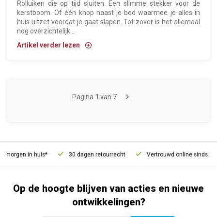
Rolluiken die op tijd sluiten. Een slimme stekker voor de
kerstboom. Of één knop naast je bed waarmee je alles in
huis uitzet voordat je gaat slapen. Tot zover is het allemaal
nog overzichtelijk...
Artikel verder lezen
Pagina
1
van 7
orgen in huis*
30 dagen retourrecht
Vertrouwd online sinds 2006
Op de hoogte blijven van acties en nieuwe
ontwikkelingen?