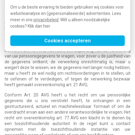
Conform art. 17 AVG heeft u het recht te verzoeken om
verwijdering van uw bij ons opgeslagen persoonsgegevens, tenzij
Om u de beste ervaring te bieden gebruiken wij cookies voor
verdere verwerking het recht op vrijheid van meningsuiting en van
websiteanalyse en (gepersonaliseerde) advertenties. Lees
meer in ons
privacybeleid
. Wilt u alleen noodzakelijke
informatie uit te oefenen; een wettelijke verplichting na te
cookies? Klik dan
hier
.
komen; om redenen van algemeen belang, of voor het doen
gelden, het uitoefenen of het verdedigen van rechtsvorderingen is
vereist;
Cookies accepteren
Conform art. 18 AVG, het recht om beperking van de verwerking
van uw persoonsgegevens te vragen, voor zover u de juistheid van
de gegevens ontkent; de verwerking onrechtmatig is, maar u
weigert deze te wissen; we de gegevens niet langer nodig hebben,
maar u heeft ze wel nodig om rechtsvorderingen in te stellen, uit
te oefenen of te verdedigen, of tegen de verwerking bezwaar
heeft gemaakt overeenkomstig art. 21 AVG;
Conform Art. 20 AVG heeft u het recht om uw persoonlijke
gegevens die u ons verstrekt heeft, te ontvangen in een
gestructureerd, actueel en machineleesbaar formaat of om de
overdracht ervan aan een andere verantwoordelijke te vragen; Het
recht om overeenkomstig art. 77 AVG een klacht in te dienen bij
een toezichthoudende autoriteit. In de regel kunt u contact
opnemen met de toezichthoudende instantie van uw