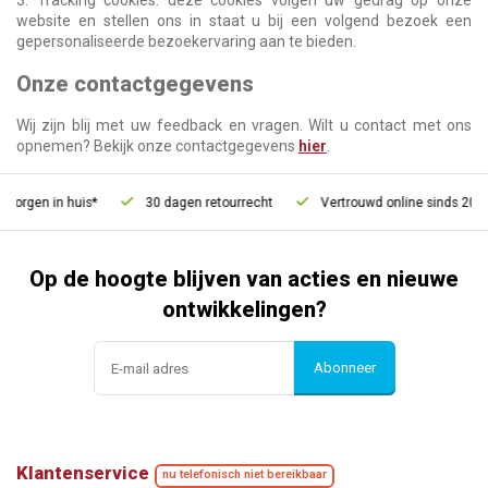
3. Tracking cookies: deze cookies volgen uw gedrag op onze
website en stellen ons in staat u bij een volgend bezoek een
gepersonaliseerde bezoekervaring aan te bieden.
Onze contactgegevens
Wij zijn blij met uw feedback en vragen. Wilt u contact met ons
opnemen? Bekijk onze contactgegevens
hier
.
rgen in huis*
30 dagen retourrecht
Vertrouwd online sinds 2006
Op de hoogte blijven van acties en nieuwe
ontwikkelingen?
Abonneer
Klantenservice
nu telefonisch niet bereikbaar