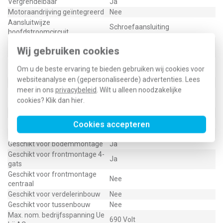
Vergrendelbaar
Ja
Motoraandrijving geïntegreerd
Nee
Aansluitwijze
Schroefaansluiting
hoofdstroomcircuit
Uitvoering als
Nee
Wij gebruiken cookies
noodstopinrichting
Uitvoering van het
Tuimelaar
Om u de beste ervaring te bieden gebruiken wij cookies voor
bedieningselement
websiteanalyse en (gepersonaliseerde) advertenties. Lees
Uitvoering als hoofdschakelaar
Nee
meer in ons
privacybeleid
. Wilt u alleen noodzakelijke
Uitvoering als
Nee
cookies? Klik dan
hier
.
veiligheidsschakelaar
Uitvoering als werkschakelaar
Ja
Nom. vermogen, AC-23, 400 V
11 Kilowatt
Cookies accepteren
Kleur bedieningselement
Grijs
Geschikt voor bodemmontage
Ja
Geschikt voor frontmontage 4-
Ja
gats
Geschikt voor frontmontage
Nee
centraal
Geschikt voor verdelerinbouw
Nee
Geschikt voor tussenbouw
Nee
Max. nom. bedrijfsspanning Ue
690 Volt