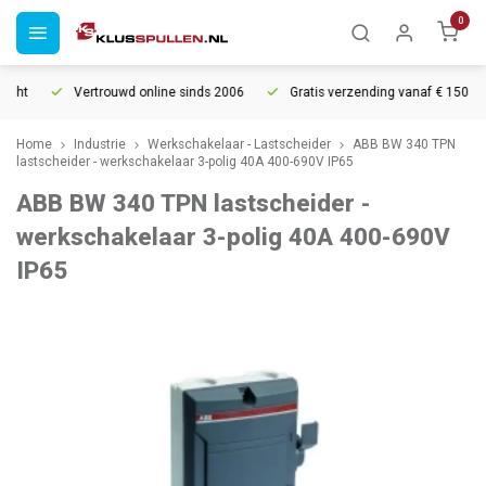
0
cht
Vertrouwd online sinds 2006
Gratis verzending vanaf € 150
Home
Industrie
Werkschakelaar - Lastscheider
ABB BW 340 TPN
lastscheider - werkschakelaar 3-polig 40A 400-690V IP65
ABB BW 340 TPN lastscheider -
werkschakelaar 3-polig 40A 400-690V
IP65