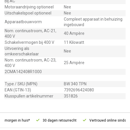
bij AC
Motoraandrijving optioneel
Nee
Uitschakelspoel optioneel
Nee
Compleet apparaat in behuizing
Apparaatbouwvorm
ingebouwd
Nom. continustroom, AC-21,
40 Ampère
400 V
Schakelvermogen bij 400 V
11 Kilowatt
Uitvoering als
Nee
omkeerschakelaar
Nom. continustroom, AC-23,
25 Ampère
400 V
2CMA142408R1000
Type / SKU (MPN)
BW 340 TPN
EAN (GTIN-13)
7392696424080
Klusspullen artikelnummer
351826
, morgen in huis*
30 dagen retourrecht
Vertrouwd online sinds 20