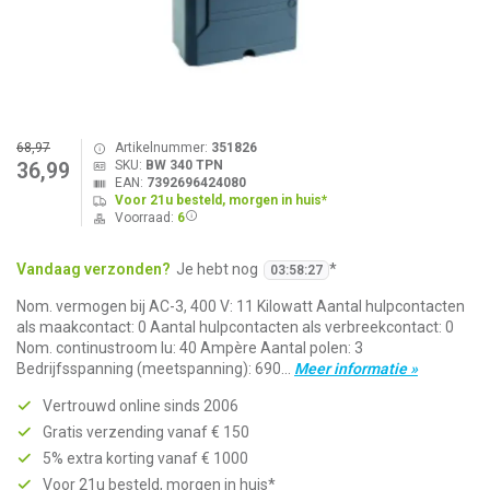
68,97
Artikelnummer:
351826
SKU:
BW 340 TPN
36,99
EAN:
7392696424080
Voor 21u besteld, morgen in huis*
Voorraad:
6
Vandaag verzonden?
Je hebt nog
*
03
:
58
:
27
Nom. vermogen bij AC-3, 400 V: 11 Kilowatt Aantal hulpcontacten
als maakcontact: 0 Aantal hulpcontacten als verbreekcontact: 0
Nom. continustroom Iu: 40 Ampère Aantal polen: 3
Bedrijfsspanning (meetspanning): 690...
Meer informatie »
Vertrouwd online sinds 2006
Gratis verzending vanaf € 150
5% extra korting vanaf € 1000
Voor 21u besteld, morgen in huis*