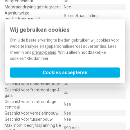
Vergrendelbaar
Ja
Motoraandrijving geïntegreerd
Nee
Aansluitwijze
Schroefaansluiting
hoofdstroomcircuit
Uitvoering als
Nee
Wij gebruiken cookies
noodstopinrichting
Uitvoering van het
Tuimelaar
Om u de beste ervaring te bieden gebruiken wij cookies voor
bedieningselement
websiteanalyse en (gepersonaliseerde) advertenties. Lees
Uitvoering als hoofdschakelaar
Nee
meer in ons
privacybeleid
. Wilt u alleen noodzakelijke
Uitvoering als
Nee
cookies? Klik dan
hier
.
veiligheidsschakelaar
Uitvoering als werkschakelaar
Ja
Nom. vermogen, AC-23, 400 V
7.500 Kilowatt
Cookies accepteren
Kleur bedieningselement
Grijs
Geschikt voor bodemmontage
Ja
Geschikt voor frontmontage 4-
Ja
gats
Geschikt voor frontmontage
Nee
centraal
Geschikt voor verdelerinbouw
Nee
Geschikt voor tussenbouw
Nee
Max. nom. bedrijfsspanning Ue
690 Volt