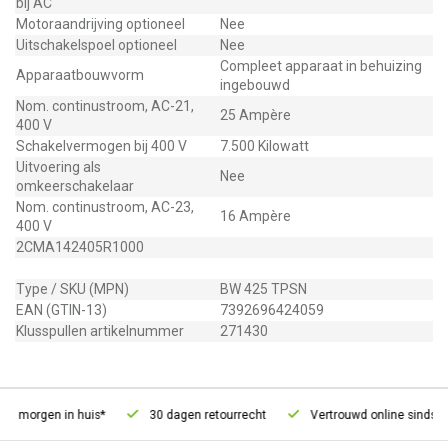
bij AC
Motoraandrijving optioneel
Nee
Uitschakelspoel optioneel
Nee
Compleet apparaat in behuizing
Apparaatbouwvorm
ingebouwd
Nom. continustroom, AC-21,
25 Ampère
400 V
Schakelvermogen bij 400 V
7.500 Kilowatt
Uitvoering als
Nee
omkeerschakelaar
Nom. continustroom, AC-23,
16 Ampère
400 V
2CMA142405R1000
Type / SKU (MPN)
BW 425 TPSN
EAN (GTIN-13)
7392696424059
Klusspullen artikelnummer
271430
d, morgen in huis*
30 dagen retourrecht
Vertrouwd online sinds 20