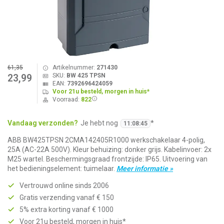
61,35
Artikelnummer:
271430
SKU:
BW 425 TPSN
23,99
EAN:
7392696424059
Voor 21u besteld, morgen in huis*
Voorraad:
822
Vandaag verzonden?
Je hebt nog
*
11
:
08
:
45
ABB BW425TPSN 2CMA142405R1000 werkschakelaar 4-polig,
25A (AC-22A 500V). Kleur behuizing: donker grijs. Kabelinvoer: 2x
M25 wartel. Beschermingsgraad frontzijde: IP65. Uitvoering van
het bedieningselement: tuimelaar.
Meer informatie »
Vertrouwd online sinds 2006
Gratis verzending vanaf € 150
5% extra korting vanaf € 1000
Voor 21u besteld, morgen in huis*