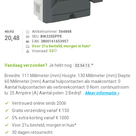
43,92
Artikelnummer:
564848
SKU:
BW225DPPE
20,48
EAN:
3800161653957
Voor 21u besteld, morgen in huis*
Voorraad:
53
Vandaag verzonden?
Je hebt nog
*
02
:
54
:
12
Breedte: 111 Millimeter (mm) Hoogte: 130 Millimeter (mm) Diepte:
60 Millimeter (mm) Aantal hulpcontacten als maakcontact: 0
Aantal hulpcontacten als verbreekcontact: 0 Nom. continustroom
Iu: 25 Ampère (A) Aantal polen: 2 Bedrijf...
Meer informatie »
Vertrouwd online sinds 2006
Gratis verzending vanaf € 150
5% extra korting vanaf € 1000
Voor 21u besteld, morgen in huis*
30 dagen retourrecht