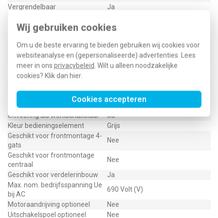
Vergrendelbaar
Ja
Motoraandrijving geïntegreerd
Nee
Wij gebruiken cookies
Aansluitwijze
Schroefaansluiting
hoofdstroomcircuit
Om u de beste ervaring te bieden gebruiken wij cookies voor
Uitvoering als
Nee
websiteanalyse en (gepersonaliseerde) advertenties. Lees
noodstopinrichting
meer in ons
privacybeleid
. Wilt u alleen noodzakelijke
Uitvoering van het
Tuimelaar
bedieningselement
cookies? Klik dan
hier
.
Uitvoering als hoofdschakelaar
Ja
Uitvoering als
Cookies accepteren
Nee
veiligheidsschakelaar
Uitvoering als werkschakelaar
Ja
Kleur bedieningselement
Grijs
Geschikt voor frontmontage 4-
Nee
gats
Geschikt voor frontmontage
Nee
centraal
Geschikt voor verdelerinbouw
Ja
Max. nom. bedrijfsspanning Ue
690 Volt (V)
bij AC
Motoraandrijving optioneel
Nee
Uitschakelspoel optioneel
Nee