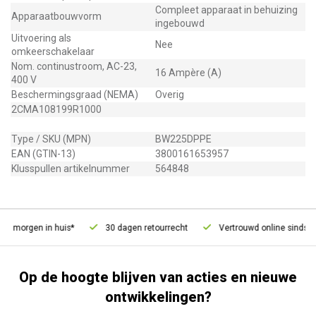
Compleet apparaat in behuizing
Apparaatbouwvorm
ingebouwd
Uitvoering als
Nee
omkeerschakelaar
Nom. continustroom, AC-23,
16 Ampère (A)
400 V
Beschermingsgraad (NEMA)
Overig
2CMA108199R1000
Type / SKU (MPN)
BW225DPPE
EAN (GTIN-13)
3800161653957
Klusspullen artikelnummer
564848
d, morgen in huis*
30 dagen retourrecht
Vertrouwd online sinds 20
Op de hoogte blijven van acties en nieuwe
ontwikkelingen?