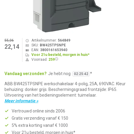
55,06
Artikelnummer:
564849
SKU:
BW425TPSNPE
22,14
EAN:
3800161653940
Voor 21u besteld, morgen in huis*
Voorraad:
259
Vandaag verzonden?
Je hebt nog
*
02
:
25
:
42
ABB BW425TPSNPE werkschakelaar 4-polig, 25A, 690VAC. Kleur
behuizing: donker grijs. Beschermingsgraad frontzijde: IP65.
Uitvoering van het bedieningselement: tuimelaar.
Meer informatie »
Vertrouwd online sinds 2006
Gratis verzending vanaf € 150
5% extra korting vanaf € 1000
Voor 21u besteld, morgen in huis*