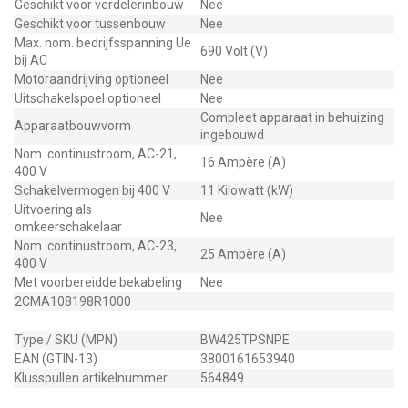
Geschikt voor verdelerinbouw
Nee
Geschikt voor tussenbouw
Nee
Max. nom. bedrijfsspanning Ue
690 Volt (V)
bij AC
Motoraandrijving optioneel
Nee
Uitschakelspoel optioneel
Nee
Compleet apparaat in behuizing
Apparaatbouwvorm
ingebouwd
Nom. continustroom, AC-21,
16 Ampère (A)
400 V
Schakelvermogen bij 400 V
11 Kilowatt (kW)
Uitvoering als
Nee
omkeerschakelaar
Nom. continustroom, AC-23,
25 Ampère (A)
400 V
Met voorbereidde bekabeling
Nee
2CMA108198R1000
Type / SKU (MPN)
BW425TPSNPE
EAN (GTIN-13)
3800161653940
Klusspullen artikelnummer
564849