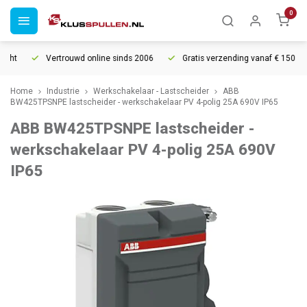
0
ht
Vertrouwd online sinds 2006
Gratis verzending vanaf € 150
Home
Industrie
Werkschakelaar - Lastscheider
ABB
BW425TPSNPE lastscheider - werkschakelaar PV 4-polig 25A 690V IP65
ABB BW425TPSNPE lastscheider -
werkschakelaar PV 4-polig 25A 690V
IP65