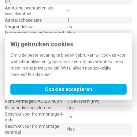
(IP)
Aantal hulpcontacten als
0
wisselcontact
Aantal schakelaars
1
Vergrendelbaar
Ja
Motoraandrijving geïntegreerd
Nee
Aansluitwijze
Schroefaansluiting
Wij gebruiken cookies
hoofdstroomcircuit
Uitvoering als
Nee
Om u de beste ervaring te bieden gebruiken wij cookies voor
noodstopinrichting
websiteanalyse en (gepersonaliseerde) advertenties. Lees
Uitvoering van het
Tuimelaar
meer in ons
privacybeleid
. Wilt u alleen noodzakelijke
bedieningselement
cookies? Klik dan
hier
.
Uitvoering als hoofdschakelaar
Nee
Uitvoering als
Nee
veiligheidsschakelaar
Cookies accepteren
Uitvoering als werkschakelaar
Ja
Nom. vermogen, AC-23, 400 V
7,5 Kilowatt (kW)
Kleur bedieningselement
Grijs
Geschikt voor frontmontage 4-
Ja
gats
Geschikt voor frontmontage
Nee
centraal