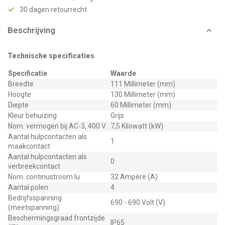
30 dagen retourrecht
Beschrijving
Technische specificaties
Specificatie
Waarde
Breedte
111 Millimeter (mm)
Hoogte
130 Millimeter (mm)
Diepte
60 Millimeter (mm)
Kleur behuizing
Grijs
Nom. vermogen bij AC-3, 400 V
7,5 Kilowatt (kW)
Aantal hulpcontacten als
1
maakcontact
Aantal hulpcontacten als
0
verbreekcontact
Nom. continustroom Iu
32 Ampère (A)
Aantal polen
4
Bedrijfsspanning
690 - 690 Volt (V)
(meetspanning)
Beschermingsgraad frontzijde
IP65