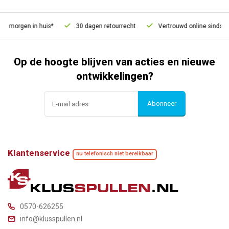
, morgen in huis*
30 dagen retourrecht
Vertrouwd online sinds 20
Op de hoogte blijven van acties en nieuwe
ontwikkelingen?
Abonneer
Klantenservice
nu telefonisch niet bereikbaar
0570-626255
info@klusspullen.nl