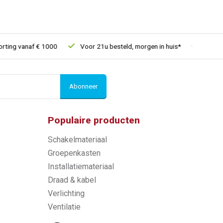
ng vanaf € 1000
Voor 21u besteld, morgen in huis*
30 dagen r
Abonneer
Populaire producten
Schakelmateriaal
Groepenkasten
Installatiemateriaal
Draad & kabel
Verlichting
Ventilatie