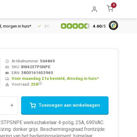
0
4.60
/
5
en in huis*
30 dagen retourrecht
Vertrouwd online sinds 200
Artikelnummer:
564849
SKU:
BW425TPSNPE
EAN:
3800161653940
Voor maandag 21u besteld, dinsdag in huis*
Voorraad:
258
+
Toevoegen aan winkelwagen
TPSNPE werkschakelaar 4-polig, 25A, 690VAC.
izing: donker grijs. Beschermingsgraad frontzijde:
oering van het bedieningselement: tuimelaar.