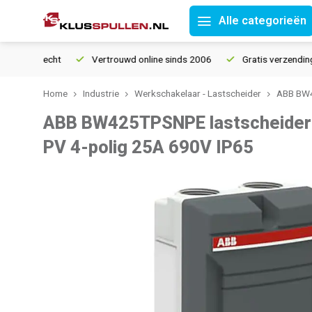
Alle categorieën
tourrecht
Vertrouwd online sinds 2006
Gratis verzending van
Home
Industrie
Werkschakelaar - Lastscheider
ABB BW4
ABB BW425TPSNPE lastscheider 
PV 4-polig 25A 690V IP65