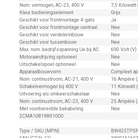
Nom. vermogen, AC-23, 400 V
7,5 Kilowatt
Kleur bedieningselement
Grijs
Geschikt voor frontmontage 4-gats
Ja
Geschikt voor frontmontage centraal
Nee
Geschikt voor verdelerinbouw
Nee
Geschikt voor tussenbouw
Nee
Max. nom. bedrijfsspanning Ue bij AC
690 Volt (V)
Motoraandrijving optioneel
Nee
Uitschakelspoel optioneel
Nee
Apparaatbouwvorm
Compleet ap
Nom. continustroom, AC-21, 400 V
16 Ampère (
Schakelvermogen bij 400 V
11 Kilowatt 
Uitvoering als omkeerschakelaar
Nee
Nom. continustroom, AC-23, 400 V
25 Ampère (
Met voorbereidde bekabeling
Nee
2CMA108198R1000
Type / SKU (MPN)
BW425TPS