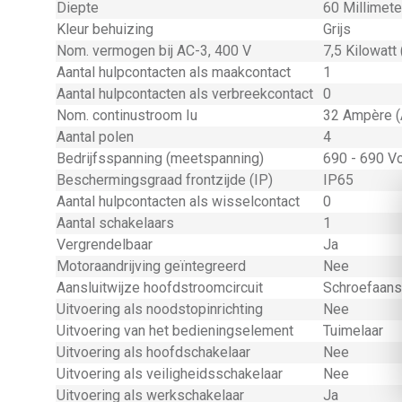
Diepte
60 Millimet
Kleur behuizing
Grijs
Nom. vermogen bij AC-3, 400 V
7,5 Kilowatt
Aantal hulpcontacten als maakcontact
1
Aantal hulpcontacten als verbreekcontact
0
Nom. continustroom Iu
32 Ampère (
Aantal polen
4
Bedrijfsspanning (meetspanning)
690 - 690 Vo
Beschermingsgraad frontzijde (IP)
IP65
Aantal hulpcontacten als wisselcontact
0
Aantal schakelaars
1
Vergrendelbaar
Ja
Motoraandrijving geïntegreerd
Nee
Aansluitwijze hoofdstroomcircuit
Schroefaansl
Uitvoering als noodstopinrichting
Nee
Uitvoering van het bedieningselement
Tuimelaar
Uitvoering als hoofdschakelaar
Nee
Uitvoering als veiligheidsschakelaar
Nee
Uitvoering als werkschakelaar
Ja