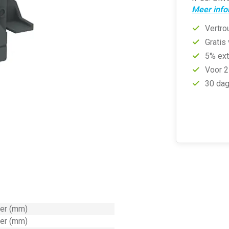
Meer info
Vertro
Gratis
5% ext
Voor 2
30 dag
ter (mm)
ter (mm)