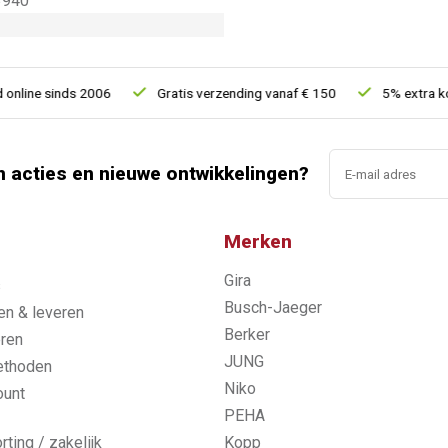
3940
ine sinds 2006
Gratis verzending vanaf € 150
5% extra korti
n acties en nieuwe ontwikkelingen?
Merken
Gira
s
Busch-Jaeger
n & leveren
Berker
ren
JUNG
ethoden
Niko
ount
PEHA
rting / zakelijk
Kopp