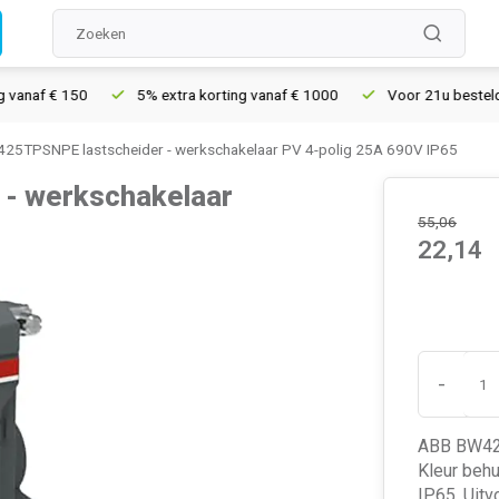
af € 150
5% extra korting vanaf € 1000
Voor 21u besteld, morg
25TPSNPE lastscheider - werkschakelaar PV 4-polig 25A 690V IP65
- werkschakelaar
55,06
22,14
-
ABB BW425
Kleur behu
IP65. Uitv