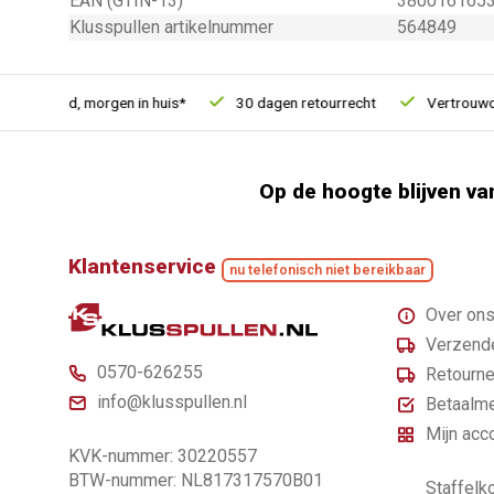
EAN (GTIN-13)
380016165
Klusspullen artikelnummer
564849
besteld, morgen in huis*
30 dagen retourrecht
Vertrouwd onl
Op de hoogte blijven va
Klantenservice
nu telefonisch niet bereikbaar
Over on
Verzende
0570-626255
Retourne
info@klusspullen.nl
Betaalm
Mijn acc
KVK-nummer: 30220557
BTW-nummer: NL817317570B01
Staffelko