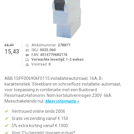
68,49
Artikelnummer:
278877
SKU:
0025.060
15,43
EAN:
4016779682176
Verwachte levertijd: 1-2 weken
Voorraad:
0
ABB 1SPF006906F0115 installatieautomaat, 16A, B-
karakteristiek. Steekbare en schroefloze installatie-automaat,
voor toepassing in combinatie met een Busboard.
Flexomaat,Hafonorm. Nom.kortsluitvermogen 230V: 6kA.
Meeschakelende nul.
Meer informatie »
Vertrouwd online sinds 2006
Gratis verzending vanaf € 150
5% extra korting vanaf € 1000
Voor 21u besteld, morgen in huis*