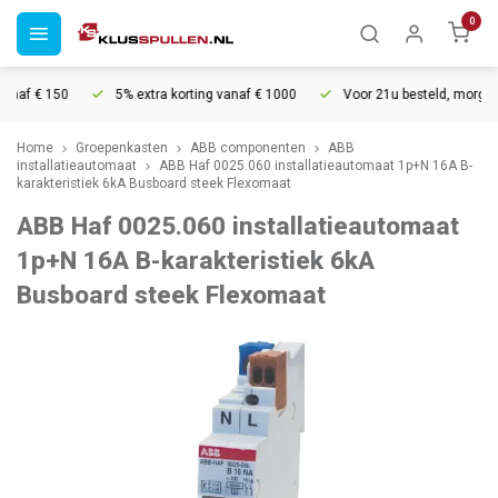
0
naf € 150
5% extra korting vanaf € 1000
Voor 21u besteld, morgen in
Home
Groepenkasten
ABB componenten
ABB
installatieautomaat
ABB Haf 0025.060 installatieautomaat 1p+N 16A B-
karakteristiek 6kA Busboard steek Flexomaat
ABB Haf 0025.060 installatieautomaat
1p+N 16A B-karakteristiek 6kA
Busboard steek Flexomaat