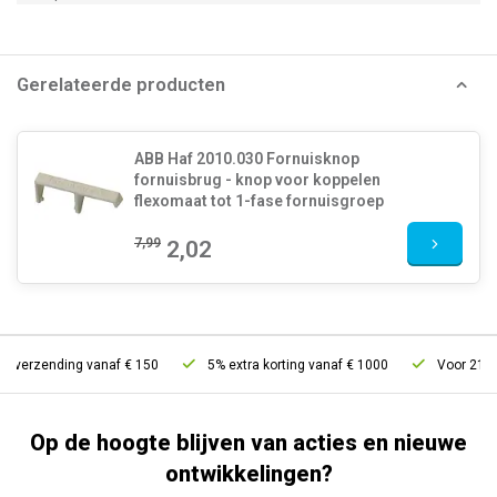
Gerelateerde producten
ABB Haf 2010.030 Fornuisknop
fornuisbrug - knop voor koppelen
flexomaat tot 1-fase fornuisgroep
7,99
2,02
s verzending vanaf € 150
5% extra korting vanaf € 1000
Voor 21u be
Op de hoogte blijven van acties en nieuwe
ontwikkelingen?