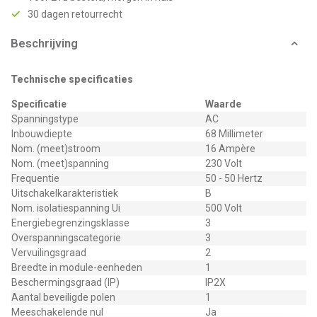
30 dagen retourrecht
Beschrijving
Technische specificaties
Specificatie
Waarde
Spanningstype
AC
Inbouwdiepte
68 Millimeter
Nom. (meet)stroom
16 Ampère
Nom. (meet)spanning
230 Volt
Frequentie
50 - 50 Hertz
Uitschakelkarakteristiek
B
Nom. isolatiespanning Ui
500 Volt
Energiebegrenzingsklasse
3
Overspanningscategorie
3
Vervuilingsgraad
2
Breedte in module-eenheden
1
Beschermingsgraad (IP)
IP2X
Aantal beveiligde polen
1
Meeschakelende nul
Ja