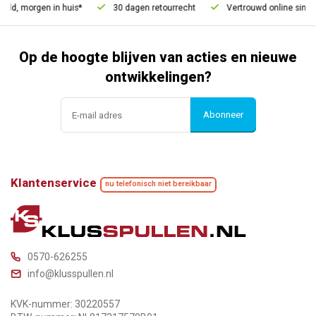
eld, morgen in huis*
30 dagen retourrecht
Vertrouwd online sinds 
Op de hoogte blijven van acties en nieuwe
ontwikkelingen?
Abonneer
Klantenservice
nu telefonisch niet bereikbaar
0570-626255
info@klusspullen.nl
KVK-nummer: 30220557