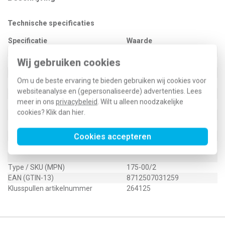
Technische specificaties
Specificatie
Waarde
Breedte
175 Millimeter
Wij gebruiken cookies
Uitvoering
Blind
Hoogte
40 Millimeter
Om u de beste ervaring te bieden gebruiken wij cookies voor
Diepte
5 Millimeter
websiteanalyse en (gepersonaliseerde) advertenties. Lees
Oppervlaktebescherming
Geen (onbehandeld)
meer in ons
privacybeleid
. Wilt u alleen noodzakelijke
Uitbreekpoorten
Nee
cookies? Klik dan
hier
.
Type
Recht
Materiaal
Kunststof
Aantal connectorgaten
Cookies accepteren
0
6932.130
Type / SKU (MPN)
175-00/2
EAN (GTIN-13)
8712507031259
Klusspullen artikelnummer
264125