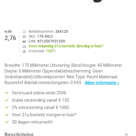
6,35
Artikelnummer:
264125
SKU:
175-00/2
2,76
EAN:
8712507031259
Voor maandag 21u besteld, dinsdag in huis*
Voorraad:
122
Breedte: 175 Millimeter Uitvoering: Blind Hoogte: 40 Millimeter
Diepte: 5 Millimeter Oppervlaktebescherming: Geen
(onbehandeld) Uitbreekpoorten: Nee Type: Recht Materiaal:
Kunststof Aantal connectorgaten: 0 693...
Meer informatie »
Vertrouwd online sinds 2006
Gratis verzending vanaf € 150
5% extra korting vanaf € 1000
Voor 21u besteld, morgen in huis*
30 dagen retourrecht
Beschrijving