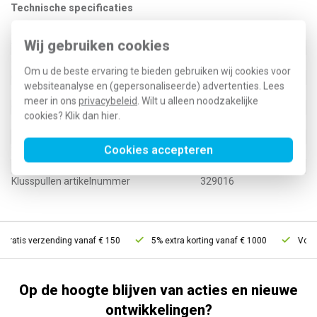
Technische specificaties
Specificatie
Waarde
Wij gebruiken cookies
Type toebehoren/onderdelen
Overig
Geschikt voor centraaldoos
Ja
Om u de beste ervaring te bieden gebruiken wij cookies voor
Geschikt voor inbouwdoos
Nee
websiteanalyse en (gepersonaliseerde) advertenties. Lees
Toebehoren
Nee
meer in ons
privacybeleid
. Wilt u alleen noodzakelijke
Onderdeel
Nee
cookies? Klik dan
hier
.
7169.110
Cookies accepteren
Type / SKU (MPN)
2507.004
EAN (GTIN-13)
8712507003393
Klusspullen artikelnummer
329016
Gratis verzending vanaf € 150
5% extra korting vanaf € 1000
Voor 2
Op de hoogte blijven van acties en nieuwe
ontwikkelingen?