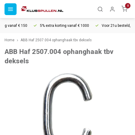
0
ing vanaf € 150
5% extra korting vanaf € 1000
Voor 21u besteld, mor
Home
ABB Haf 2507.004 ophanghaak tbv deksels
ABB Haf 2507.004 ophanghaak tbv
deksels