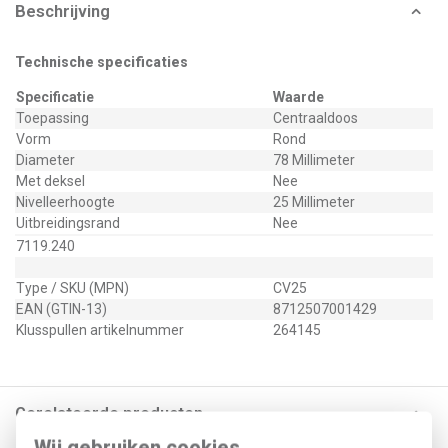
Beschrijving
Technische specificaties
Specificatie
Waarde
Toepassing
Centraaldoos
Vorm
Rond
Diameter
78 Millimeter
Met deksel
Nee
Nivelleerhoogte
25 Millimeter
Uitbreidingsrand
Nee
7119.240
Type / SKU (MPN)
CV25
EAN (GTIN-13)
8712507001429
Klusspullen artikelnummer
264145
Gerelateerde producten
Wij gebruiken cookies