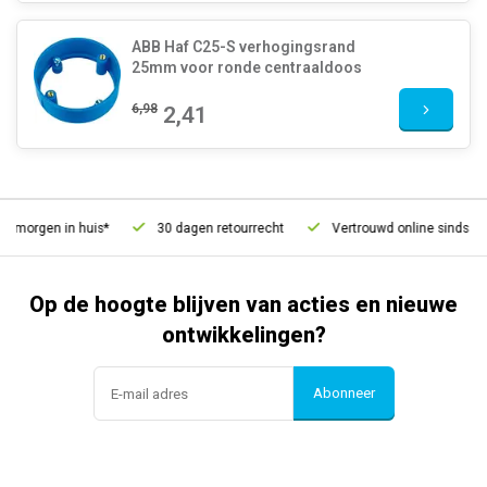
ABB Haf C25-S verhogingsrand
25mm voor ronde centraaldoos
6,98
2,41
 morgen in huis*
30 dagen retourrecht
Vertrouwd online sinds 200
Op de hoogte blijven van acties en nieuwe
ontwikkelingen?
Abonneer