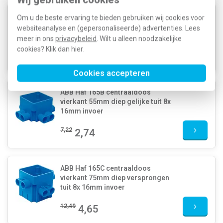
ABB Haf 165A centraaldoos
Om u de beste ervaring te bieden gebruiken wij cookies voor
vierkant 55mm diep versprongen
websiteanalyse en (gepersonaliseerde) advertenties. Lees
tuit 8x 16mm invoer
meer in ons
privacybeleid
. Wilt u alleen noodzakelijke
cookies? Klik dan
hier
.
7,22
2,72
Cookies accepteren
ABB Haf 165B centraaldoos
vierkant 55mm diep gelijke tuit 8x
16mm invoer
7,22
2,74
ABB Haf 165C centraaldoos
vierkant 75mm diep versprongen
tuit 8x 16mm invoer
12,49
4,65