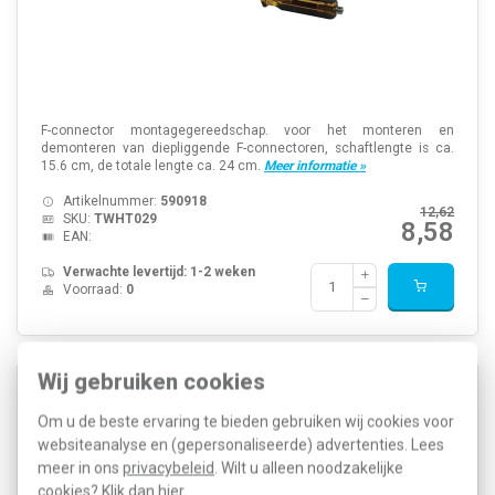
F-connector montagegereedschap. voor het monteren en
demonteren van diepliggende F-connectoren, schaftlengte is ca.
15.6 cm, de totale lengte ca. 24 cm.
Meer informatie »
Artikelnummer:
590918
12,62
SKU:
TWHT029
8,58
EAN:
Verwachte levertijd: 1-2 weken
Voorraad:
0
Wij gebruiken cookies
Technetix TW 407-AH/IT Torque Wrench
momentsleutel 7/16″ met haakse kop en tap-poort
Om u de beste ervaring te bieden gebruiken wij cookies voor
websiteanalyse en (gepersonaliseerde) advertenties. Lees
meer in ons
privacybeleid
. Wilt u alleen noodzakelijke
cookies? Klik dan
hier
.