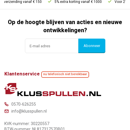
s verzending vanaf € 150
5% extra korting vanaf € 1000
Voor 21u be
Op de hoogte blijven van acties en nieuwe
ontwikkelingen?
Abonneer
Klantenservice
nu telefonisch niet bereikbaar
0570-626255
info@klusspullen.nl
KVK-nummer: 30220557
BTW-nummer: NL817317570B01