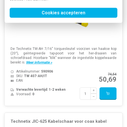
Cookies accepteren
De Technetix TW-AH 7/16″ torque­sleutel voorzien van haakse kop
(20°), geïntegreerde tap-poort voor het her-draaien van
schroefdraad. Hoorbare “klik” wanneer de ingestelde koppelwaarde
bereikt is.
Meer informatie »
Artikelnummer:
590906
74,54
SKU:
TW 407-AH/IT
50,69
EAN:
Verwachte levertijd: 1-2 weken
Voorraad:
0
Technetix JIC-625 Kabelschaar voor coax kabel