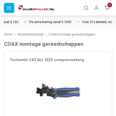
0
anaf € 150
5% extra korting vanaf € 1000
Voor 21u besteld, morgen i
Home
Antennemateriaal
COAX montage gereedschappen
COAX montage gereedschappen
Technetix CX3 ALL SIZE compressietang