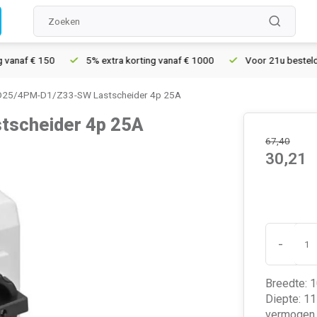
f € 150
5% extra korting vanaf € 1000
Voor 21u besteld, morg
25/4PM-D1/Z33-SW Lastscheider 4p 25A
scheider 4p 25A
67,40
30,21
-
Breedte: 
Diepte: 11
vermogen b