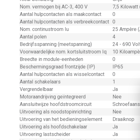
Nom. vermogen bij AC-3, 400 V
7,5 Kilowatt
Aantal hulpcontacten als maakcontact
0
Aantal hulpcontacten als verbreekcontact
0
Nom. continustroom Iu
25 Ampère (
Aantal polen
4
Bedrijfsspanning (meetspanning)
24 - 690 Volt
Voorwaardelijke nom. kortsluitstroom Iq
10 Kiloampè
Breedte in module-eenheden
0
Beschermingsgraad frontzijde (IP)
IP65
Aantal hulpcontacten als wisselcontact
0
Aantal schakelaars
1
Vergrendelbaar
Ja
Motoraandrijving geïntegreerd
Nee
Aansluitwijze hoofdstroomcircuit
Schroefaansl
Uitvoering als noodstopinrichting
Nee
Uitvoering van het bedieningselement
Draaiknop
Uitvoering als hoofdschakelaar
Ja
Uitvoering lastscheider
Ja