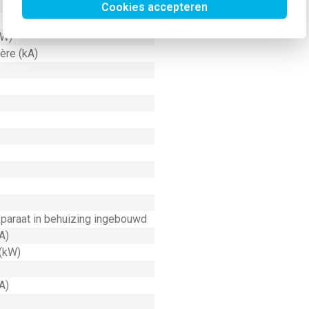
Cookies accepteren
kW)
ère (kA)
paraat in behuizing ingebouwd
A)
 (kW)
A)