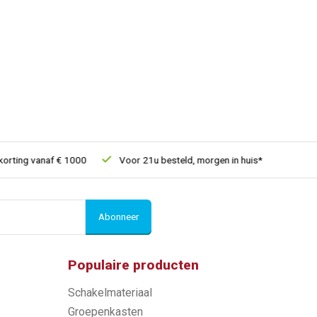
ing vanaf € 1000
Voor 21u besteld, morgen in huis*
30 dagen 
Abonneer
Populaire producten
Schakelmateriaal
Groepenkasten