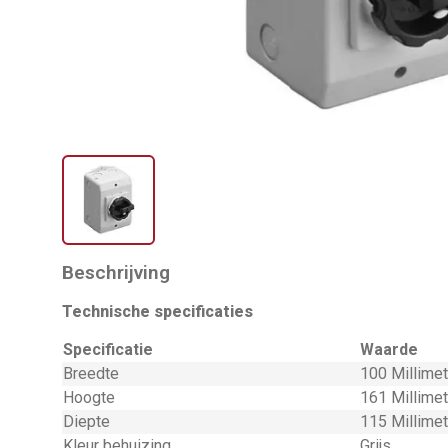
Beschrijving
Technische specificaties
Specificatie
Waarde
Breedte
100 Millime
Hoogte
161 Millime
Diepte
115 Millime
Kleur behuizing
Grijs