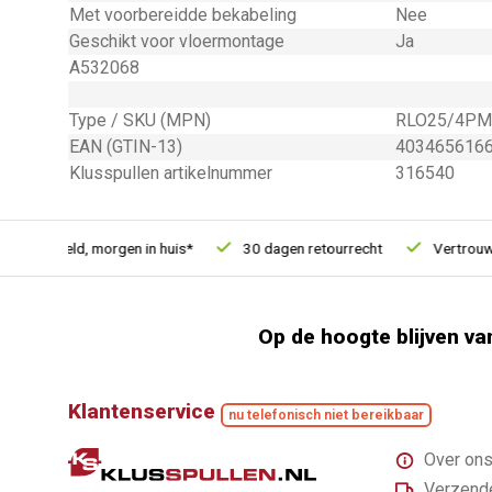
Met voorbereidde bekabeling
Nee
Geschikt voor vloermontage
Ja
A532068
Type / SKU (MPN)
RLO25/4PM
EAN (GTIN-13)
403465616
Klusspullen artikelnummer
316540
 besteld, morgen in huis*
30 dagen retourrecht
Vertrouwd on
Op de hoogte blijven va
Klantenservice
nu telefonisch niet bereikbaar
Over on
Verzende