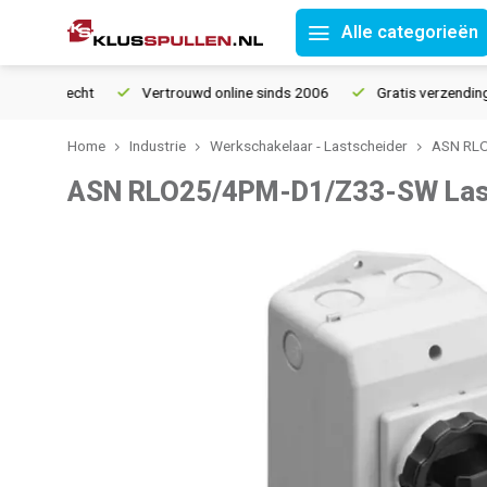
Alle categorieën
ourrecht
Vertrouwd online sinds 2006
Gratis verzending vana
Home
Industrie
Werkschakelaar - Lastscheider
ASN RLO
ASN RLO25/4PM-D1/Z33-SW Last