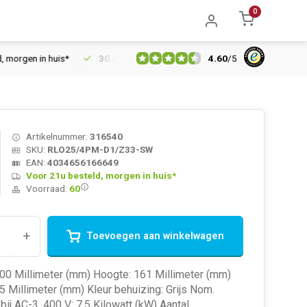
0
4.60
/
5
en in huis*
30 dagen retourrecht
Vertrouwd online sinds 200
Artikelnummer:
316540
SKU:
RLO25/4PM-D1/Z33-SW
EAN:
4034656166649
Voor 21u besteld, morgen in huis*
Voorraad:
60
+
Toevoegen aan winkelwagen
100 Millimeter (mm) Hoogte: 161 Millimeter (mm)
5 Millimeter (mm) Kleur behuizing: Grijs Nom.
ij AC-3, 400 V: 7,5 Kilowatt (kW) Aantal