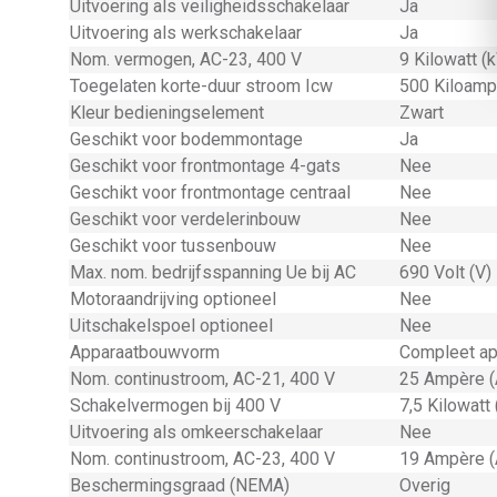
Uitvoering als veiligheidsschakelaar
Ja
Uitvoering als werkschakelaar
Ja
Nom. vermogen, AC-23, 400 V
9 Kilowatt (
Toegelaten korte-duur stroom Icw
500 Kiloamp
Kleur bedieningselement
Zwart
Geschikt voor bodemmontage
Ja
Geschikt voor frontmontage 4-gats
Nee
Geschikt voor frontmontage centraal
Nee
Geschikt voor verdelerinbouw
Nee
Geschikt voor tussenbouw
Nee
Max. nom. bedrijfsspanning Ue bij AC
690 Volt (V)
Motoraandrijving optioneel
Nee
Uitschakelspoel optioneel
Nee
Apparaatbouwvorm
Compleet ap
Nom. continustroom, AC-21, 400 V
25 Ampère (
Schakelvermogen bij 400 V
7,5 Kilowatt
Uitvoering als omkeerschakelaar
Nee
Nom. continustroom, AC-23, 400 V
19 Ampère (
Beschermingsgraad (NEMA)
Overig