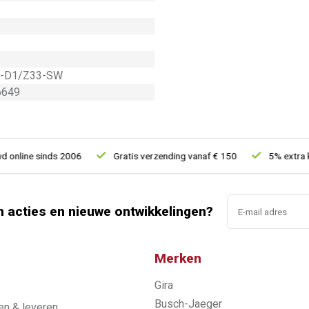
-D1/Z33-SW
6649
line sinds 2006
Gratis verzending vanaf € 150
5% extra kort
n acties en nieuwe ontwikkelingen?
Merken
Gira
s
Busch-Jaeger
n & leveren