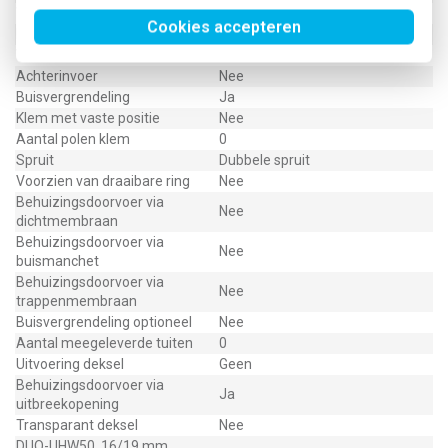
Winddicht
Nee
Cookies accepteren
Beschermingsgraad (IP)
IP20
Voor buisdiameter
16/19 mm
Achterinvoer
Nee
Buisvergrendeling
Ja
Klem met vaste positie
Nee
Aantal polen klem
0
Spruit
Dubbele spruit
Voorzien van draaibare ring
Nee
Behuizingsdoorvoer via
Nee
dichtmembraan
Behuizingsdoorvoer via
Nee
buismanchet
Behuizingsdoorvoer via
Nee
trappenmembraan
Buisvergrendeling optioneel
Nee
Aantal meegeleverde tuiten
0
Uitvoering deksel
Geen
Behuizingsdoorvoer via
Ja
uitbreekopening
Transparant deksel
Nee
DUO-UHW50, 16/19 mm