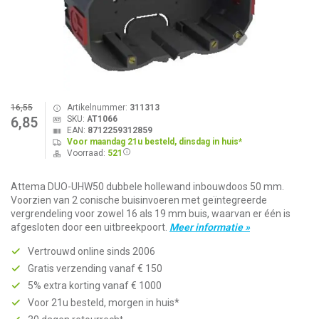
16,55
Artikelnummer:
311313
SKU:
AT1066
6,85
EAN:
8712259312859
Voor maandag 21u besteld, dinsdag in huis*
Voorraad:
521
Attema DUO-UHW50 dubbele hollewand inbouwdoos 50 mm.
Voorzien van 2 conische buisinvoeren met geïntegreerde
vergrendeling voor zowel 16 als 19 mm buis, waarvan er één is
afgesloten door een uitbreekpoort.
Meer informatie »
Vertrouwd online sinds 2006
Gratis verzending vanaf € 150
5% extra korting vanaf € 1000
Voor 21u besteld, morgen in huis*