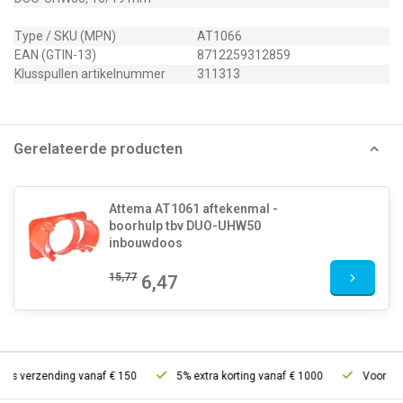
Type / SKU (MPN)
AT1066
EAN (GTIN-13)
8712259312859
Klusspullen artikelnummer
311313
Gerelateerde producten
Attema AT1061 aftekenmal -
boorhulp tbv DUO-UHW50
inbouwdoos
15,77
6,47
is verzending vanaf € 150
5% extra korting vanaf € 1000
Voor 21u b