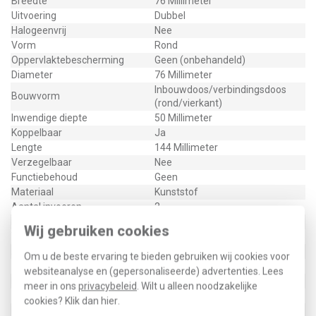
Breedte
76 Millimeter
Uitvoering
Dubbel
Halogeenvrij
Nee
Vorm
Rond
Oppervlaktebescherming
Geen (onbehandeld)
Diameter
76 Millimeter
Inbouwdoos/verbindingsdoos
Bouwvorm
(rond/vierkant)
Inwendige diepte
50 Millimeter
Koppelbaar
Ja
Lengte
144 Millimeter
Verzegelbaar
Nee
Functiebehoud
Geen
Materiaal
Kunststof
Aantal invoeren
2
Bevestiging schakelmateriaal
Schroeven
Wij gebruiken cookies
Voor aantal inbouwsokkels
2
Armatuurhaakbevestiging
Nee
Om u de beste ervaring te bieden gebruiken wij cookies voor
Max. aderdoorsnede
6 Vierkante millimeter
websiteanalyse en (gepersonaliseerde) advertenties. Lees
Met afscherming
Nee
meer in ons
privacybeleid
. Wilt u alleen noodzakelijke
Met nagelstrip
Nee
cookies? Klik dan
hier
.
Met schroeven
Ja