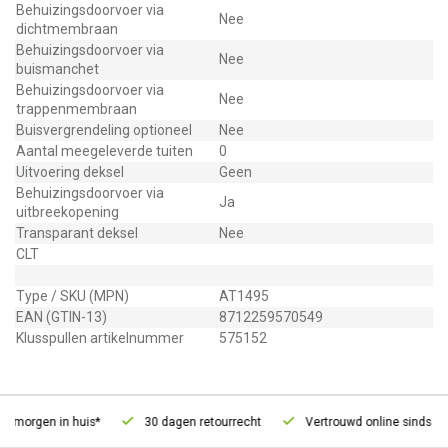
Behuizingsdoorvoer via
Nee
dichtmembraan
Behuizingsdoorvoer via
Nee
buismanchet
Behuizingsdoorvoer via
Nee
trappenmembraan
Buisvergrendeling optioneel
Nee
Aantal meegeleverde tuiten
0
Uitvoering deksel
Geen
Behuizingsdoorvoer via
Ja
uitbreekopening
Transparant deksel
Nee
CLT
Type / SKU (MPN)
AT1495
EAN (GTIN-13)
8712259570549
Klusspullen artikelnummer
575152
 morgen in huis*
30 dagen retourrecht
Vertrouwd online sinds 200