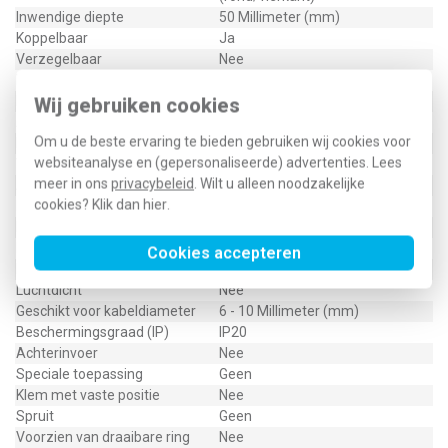
Inwendige diepte
50 Millimeter (mm)
Koppelbaar
Ja
Verzegelbaar
Nee
Functiebehoud
Geen
Materiaal
Kunststof
Wij gebruiken cookies
Aantal invoeren
2
Om u de beste ervaring te bieden gebruiken wij cookies voor
Bevestiging schakelmateriaal
Schroeven
websiteanalyse en (gepersonaliseerde) advertenties. Lees
Voor aantal inbouwsokkels
1
meer in ons
privacybeleid
. Wilt u alleen noodzakelijke
Armatuurhaakbevestiging
Nee
cookies? Klik dan
hier
.
Max. aderdoorsnede
6 Vierkante millimeter (mm²)
Met afscherming
Nee
Met nagelstrip
Nee
Cookies accepteren
Met schroeven
Ja
Luchtdicht
Nee
Geschikt voor kabeldiameter
6 - 10 Millimeter (mm)
Beschermingsgraad (IP)
IP20
Achterinvoer
Nee
Speciale toepassing
Geen
Klem met vaste positie
Nee
Spruit
Geen
Voorzien van draaibare ring
Nee