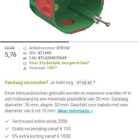
12,34
Artikelnummer:
575152
SKU:
AT1495
5,76
EAN:
8712259570549
Voor 21u besteld, morgen in huis*
Voorraad:
130
Vandaag verzonden?
Je hebt nog
*
07
:
22
:
35
Deze inbouwdoos kan gebruikt worden in massieve wanden of in
een hollewand bij een minimale plaatdikte van 30 mm. Gatzaag
diameter: 76 mm, diepte: 50 mm. Geschikt voor kabels met een
diameter van 6 tot 10 mm.
Meer informatie »
Vertrouwd online sinds 2006
Gratis verzending vanaf € 150
5% extra korting vanaf € 1000