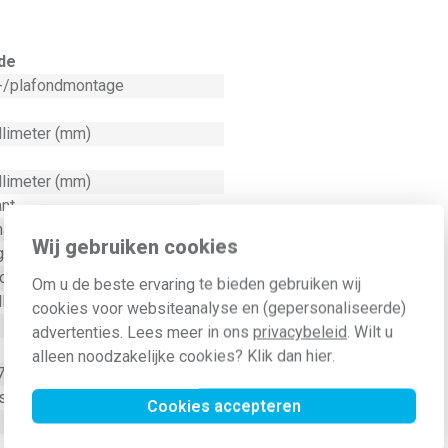
de
/plafondmontage
llimeter (mm)
llimeter (mm)
ant
andeld
Wij gebruiken cookies
g
lt (V)
Om u de beste ervaring te bieden gebruiken wij
llimeter (mm)
cookies voor websiteanalyse en (gepersonaliseerde)
advertenties. Lees meer in ons
privacybeleid
. Wilt u
alleen noodzakelijke cookies? Klik dan
hier
.
70 graden Celsius (°C)
stof
Cookies accepteren