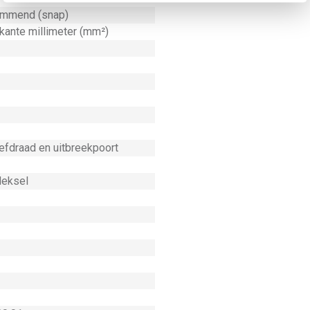
mmend (snap)
rkante millimeter (mm²)
efdraad en uitbreekpoort
deksel