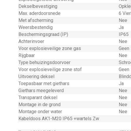
Dekselbevestiging
Opkle
Max. aderdoorsnede
6 Vie
Met afscherming
Nee
Weersbestendig
Ja
Beschermingsgraad (IP)
IP65
Achterinvoer
Nee
Voor explosieveilige zone gas
Geen
Rijgbaar
Nee
Type behuizingsdoorvoer
Schro
Voor explosieveilige zone stof
Geen
Uitvoering deksel
Blind
Toepasbaar met giethars
Ja
Giethars meegeleverd
Nee
Transparant deksel
Nee
Montage in de grond
Nee
Montage onder water
Nee
Kabeldoos AK1-M20 IP65 +wartels Zw