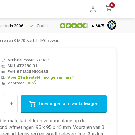
0
4.60
/
5
ds 2006
Gratis verzending vanaf € 150
5% extra korting vanaf
ren en 3 M20 wartels IP65 zwart
Artikelnummer:
571951
SKU:
AT2280.01
EAN:
8712259592435
Voor 21u besteld, morgen in huis*
Voorraad:
306
+
Toevoegen aan winkelwagen
ble-mate kabeldoos voor montage op de
ond. Afmetingen: 95 x 95 x 45 mm. Voorzien van 8
geen achterinvoer) en wordt geleverd met 3 nylon