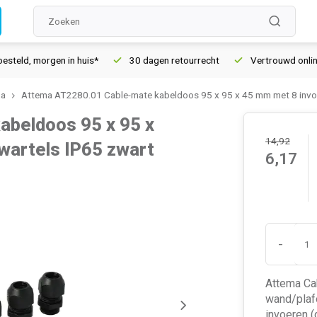
, morgen in huis*
30 dagen retourrecht
Vertrouwd online sin
ma
Attema AT2280.01 Cable-mate kabeldoos 95 x 95 x 45 mm met 8 invoe
beldoos 95 x 95 x
14,92
wartels IP65 zwart
6,17
-
Attema Ca
wand/plaf
invoeren (