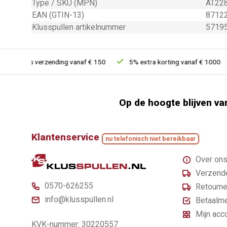
Type / SKU (MPN)
AT228
EAN (GTIN-13)
8712
Klusspullen artikelnummer
5719
Gratis verzending vanaf € 150
5% extra korting vanaf € 1000
Op de hoogte blijven va
Klantenservice
nu telefonisch niet bereikbaar
Over on
Verzende
0570-626255
Retourne
info@klusspullen.nl
Betaalm
Mijn acc
KVK-nummer: 30220557