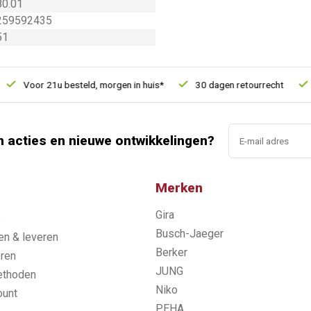
0.01
259592435
51
Voor 21u besteld, morgen in huis*
30 dagen retourrecht
Ver
n acties en nieuwe ontwikkelingen?
Merken
Gira
s
Busch-Jaeger
n & leveren
Berker
ren
JUNG
ethoden
Niko
ount
PEHA