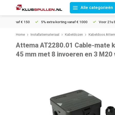
Alle categorieën
g vanaf € 150
5% extra korting vanaf € 1000
Voor 21u besteld
Home
Installatiemateriaal
Kabeldozen
Kabeldoos Atte
Attema AT2280.01 Cable-mate ka
45 mm met 8 invoeren en 3 M20 