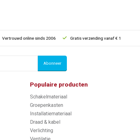
trouwd online sinds 2006
Gratis verzending vanaf € 150
5% e
Abonneer
Populaire producten
Schakelmateriaal
Groepenkasten
Installatiemateriaal
Draad & kabel
Verlichting
Ventilatie