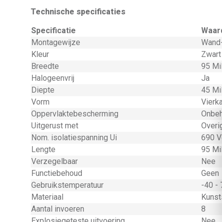
Technische specificaties
Specificatie
Waar
Montagewijze
Wand-
Kleur
Zwart
Breedte
95 Mi
Halogeenvrij
Ja
Diepte
45 Mi
Vorm
Vierk
Oppervlaktebescherming
Onbeh
Uitgerust met
Overi
Nom. isolatiespanning Ui
690 Vo
Lengte
95 Mi
Verzegelbaar
Nee
Functiebehoud
Geen
Gebruikstemperatuur
-40 - 
Materiaal
Kunst
Aantal invoeren
8
Explosiegeteste uitvoering
Nee