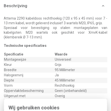
Beschrijving
Attema 2290 kabeldoos rechthoekig (120 x 95 x 45 mm) voor 7 -
13 mm kabel, wordt geleverd inclusief 3 wartels M20, IP65, grijs.
Speciaal voor bevestiging op stalen montageplaten van
kabelgoten. M20 wartels ook geschikt voor XmvK-kabel
(klembereik Ø 7-13 mm).
Technische specificaties
Specificatie
Waarde
Montagewijze
Universeel
Kleur
Grijs
Breedte
95 Millimeter
Halogeenvrij
Ja
Diepte
45 Millimeter
Vorm
Rechthoekig
Oppervlaktebescherming
Geen (onbehandeld)
Uitgerust met
Overig
Nom. isolatiespanning Ui
690 Volt
Lengte
120 Millimeter
Wij gebruiken cookies