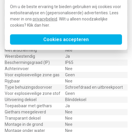
Verzegelbaar
Nee
Om u de beste ervaring te bieden gebruiken wij cookies voor
Functiebehoud
Geen
websiteanalyse en (gepersonaliseerde) advertenties. Lees
Gebruikstemperatuur
-40 - 70 Graden Celsius
meer in ons
privacybeleid
. Wilt u alleen noodzakelijke
Materiaal
Kunststof
cookies? Klik dan
hier
.
Aantal invoeren
8
Explosiegeteste uitvoering
Nee
Dekselbevestiging
Opklemmend (snap)
Cookies accepteren
Max. aderdoorsnede
6 Vierkante millimeter
Met afscherming
Nee
Weersbestendig
Ja
Beschermingsgraad (IP)
IP65
Achterinvoer
Nee
Voor explosieveilige zone gas
Geen
Rijgbaar
Nee
Type behuizingsdoorvoer
Schroefdraad en uitbreekpoort
Voor explosieveilige zone stof
Geen
Uitvoering deksel
Blinddeksel
Toepasbaar met giethars
Ja
Giethars meegeleverd
Nee
Transparant deksel
Nee
Montage in de grond
Nee
Montage onder water
Nee