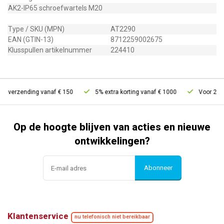
AK2-IP65 schroefwartels M20
Type / SKU (MPN)
AT2290
EAN (GTIN-13)
8712259002675
Klusspullen artikelnummer
224410
s verzending vanaf € 150
5% extra korting vanaf € 1000
Voor 21u b
Op de hoogte blijven van acties en nieuwe
ontwikkelingen?
Abonneer
Klantenservice
nu telefonisch niet bereikbaar