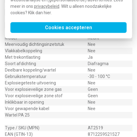
Slagvast
Ja
meer in ons
privacybeleid
. Wilt u alleen noodzakelijke
Kleur
Grijs
cookies? Klik dan
hier
.
RAL-nummer
7035
Trompetuitvoering
Nee
Cookies accepteren
Met contramoer
Nee
Model
Recht
Meervoudig dichtingsinzetstuk
Nee
Vlakkabelkoppeling
Nee
Met trekontlasting
Ja
Soort afdichting
Diafragma
Deelbare koppeling/wartel
Nee
Gebruikstemperatuur
-30 - 100 °C
Explosiegeteste uitvoering
Nee
Voor explosieveilige zone gas
Geen
Voor explosieveilige zone stof
Geen
Inklikbaar in opening
Nee
Voor gewapende kabel
Nee
Wartel PA 25
Type / SKU (MPN)
AT2519
EAN (GTIN-13)
8712259521527