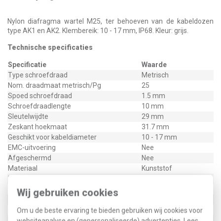
Nylon diafragma wartel M25, ter behoeven van de kabeldozen
type AK1 en AK2. Klembereik: 10 - 17 mm, IP68. Kleur: grijs.
Technische specificaties
Specificatie
Waarde
Type schroefdraad
Metrisch
Nom. draadmaat metrisch/Pg
25
Spoed schroefdraad
1.5 mm
Schroefdraadlengte
10 mm
Sleutelwijdte
29 mm
Zeskant hoekmaat
31.7 mm
Geschikt voor kabeldiameter
10 - 17 mm
EMC-uitvoering
Nee
Afgeschermd
Nee
Materiaal
Kunststof
Materiaalkwaliteit
Polyamide (PA)
Oppervlaktebescherming
Onbehandeld
Wij gebruiken cookies
Halogeenvrij
Ja
Glasvezelversterkt
Nee
Om u de beste ervaring te bieden gebruiken wij cookies voor
Beschermingsgraad (IP)
IP68
websiteanalyse en (gepersonaliseerde) advertenties. Lees