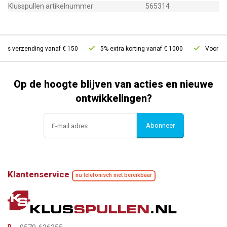
Klusspullen artikelnummer
565314
tis verzending vanaf € 150
5% extra korting vanaf € 1000
Voor 21u 
Op de hoogte blijven van acties en nieuwe
ontwikkelingen?
Abonneer
Klantenservice
nu telefonisch niet bereikbaar