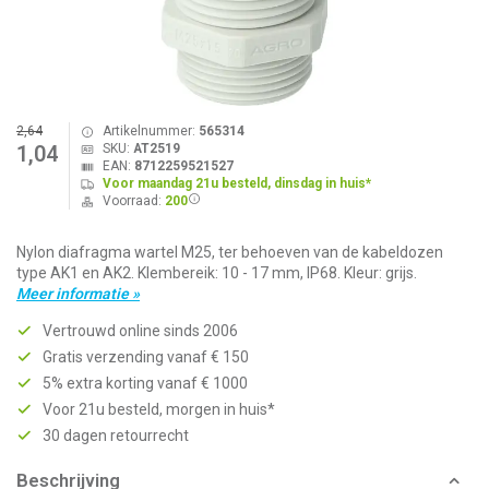
2,64
Artikelnummer:
565314
SKU:
AT2519
1,04
EAN:
8712259521527
Voor maandag 21u besteld, dinsdag in huis*
Voorraad:
200
Nylon diafragma wartel M25, ter behoeven van de kabeldozen
type AK1 en AK2. Klembereik: 10 - 17 mm, IP68. Kleur: grijs.
Meer informatie »
Vertrouwd online sinds 2006
Gratis verzending vanaf € 150
5% extra korting vanaf € 1000
Voor 21u besteld, morgen in huis*
30 dagen retourrecht
Beschrijving