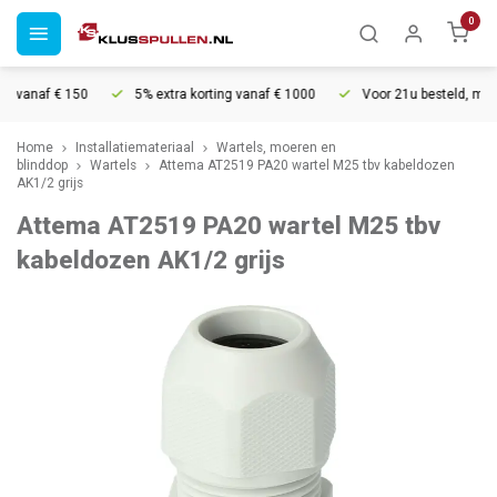
0
 vanaf € 150
5% extra korting vanaf € 1000
Voor 21u besteld, morge
Home
Installatiemateriaal
Wartels, moeren en
blinddop
Wartels
Attema AT2519 PA20 wartel M25 tbv kabeldozen
AK1/2 grijs
Attema AT2519 PA20 wartel M25 tbv
kabeldozen AK1/2 grijs