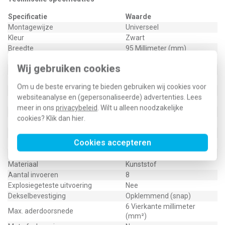
Specificatie
Waarde
Montagewijze
Universeel
Kleur
Zwart
Breedte
95 Millimeter (mm)
Halogeenvrij
Ja
Wij gebruiken cookies
Diepte
45 Millimeter (mm)
Vorm
Rechthoekig
Om u de beste ervaring te bieden gebruiken wij cookies voor
Oppervlaktebescherming
Onbehandeld
websiteanalyse en (gepersonaliseerde) advertenties. Lees
Uitgerust met
Overig
meer in ons
privacybeleid
. Wilt u alleen noodzakelijke
Nom. isolatiespanning Ui
690 Volt (V)
cookies? Klik dan
hier
.
Lengte
120 Millimeter (mm)
Verzegelbaar
Nee
Cookies accepteren
Functiebehoud
Geen
Gebruikstemperatuur
-40 - 70 graden Celsius (°C)
Materiaal
Kunststof
Aantal invoeren
8
Explosiegeteste uitvoering
Nee
Dekselbevestiging
Opklemmend (snap)
6 Vierkante millimeter
Max. aderdoorsnede
(mm²)