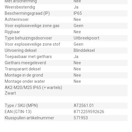
Met afscherming
Nee
Weersbestendig
Ja
Beschermingsgraad (IP)
IP65
Achterinvoer
Nee
Voor explosieveilige zone gas
Geen
Rijgbaar
Nee
Type behuizingsdoorvoer
Uitbreekpoort
Voor explosieveilige zone stof
Geen
Uitvoering deksel
Blinddeksel
Toepasbaar met giethars
Ja
Giethars meegeleverd
Nee
Transparant deksel
Nee
Montage in de grond
Nee
Montage onder water
Nee
AK2-M20/M25 IP65 (+ wartels)
Zwart
Type / SKU (MPN)
AT2561.01
EAN (GTIN-13)
8712259592626
Klusspullen artikelnummer
571953