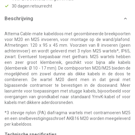
30 dagen retourrecht
Beschrijving
Attema Cable-mate kabeldoos met gecombineerde breekpoorten
voor M20 en M25 invoeren, voor montage op de wand/plafond.
Afmetingen: 120 x 95 x 45 mm. Voorzien van 8 invoeren (geen
achterinvoer) en wordt geleverd met 3 nylon M25 wartels*, IP65,
zwart. Eventueel toepasbaar met giethars. M25 wartels hebben
een zeer groot klembereik, geschikt voor bijna alle kabels
(klembereik: Ø 10 - 17 mm). De combipoorten M20/M25 bieden de
mogelijkheid om zowel dunne als dikke kabels in de doos te
combineren. De wartel M20 dient men in dat geval met
bijpassende contramoer te bevestigen in de dooswand. Meer
lasruimte voor toepassingen met stugge kabels, bijvoorbeeld voor
overgangen van grondkabel naar standaard YmvK-kabel of voor
kabels met dikkere aderdoorsneden.
*3 stevige nylon (PA) diafragma wartels met contramoeren M25
en een snelbevestigingsschroef AKB16 M20 worden meegeleverd
per kabeldoos.
Technische specificaties