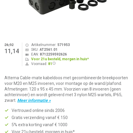
26,92
Artikelnummer:
571953
SKU:
AT2561.01
11,14
EAN:
8712259592626
Voor 21u besteld, morgen in huis*
Voorraad:
81
Attema Cable-mate kabeldoos met gecombineerde breekpoorten
voor M20 en M25 invoeren, voor montage op de wand/plafond.
Afmetingen: 120 x 95 x 45 mm. Voorzien van 8 invoeren (geen
achterinvoer) en wordt geleverd met 3 nylon M25 wartels, IP65,
zwart.
Meer informatie »
Vertrouwd online sinds 2006
Gratis verzending vanaf € 150
5% extra korting vanaf € 1000
Voor 21u besteld, morgen in huis*