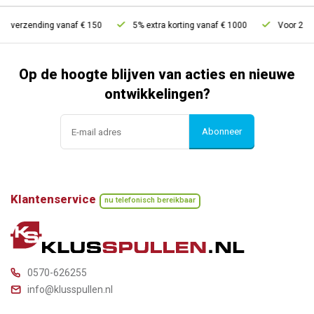
s verzending vanaf € 150
5% extra korting vanaf € 1000
Voor 21u be
Op de hoogte blijven van acties en nieuwe
ontwikkelingen?
Abonneer
Klantenservice
nu telefonisch bereikbaar
0570-626255
info@klusspullen.nl