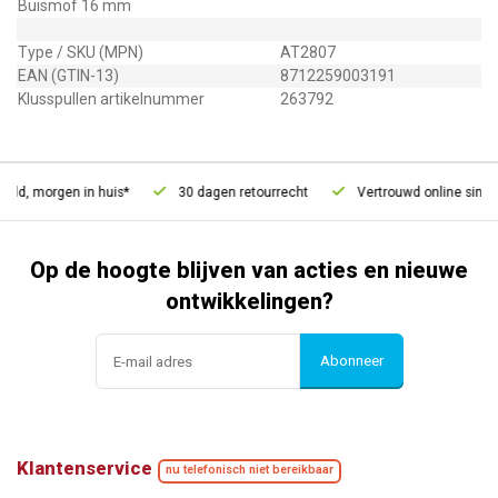
Buismof 16 mm
Type / SKU (MPN)
AT2807
EAN (GTIN-13)
8712259003191
Klusspullen artikelnummer
263792
eld, morgen in huis*
30 dagen retourrecht
Vertrouwd online sinds 
Op de hoogte blijven van acties en nieuwe
ontwikkelingen?
Abonneer
Klantenservice
nu telefonisch niet bereikbaar