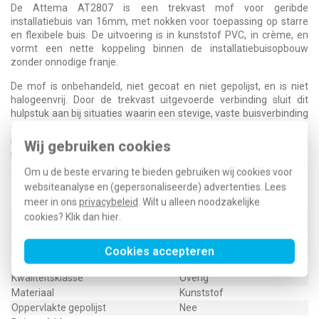
De Attema AT2807 is een trekvast mof voor geribde
installatiebuis van 16mm, met nokken voor toepassing op starre
en flexibele buis. De uitvoering is in kunststof PVC, in crème, en
vormt een nette koppeling binnen de installatiebuisopbouw
zonder onnodige franje.
De mof is onbehandeld, niet gecoat en niet gepolijst, en is niet
halogeenvrij. Door de trekvast uitgevoerde verbinding sluit dit
hulpstuk aan bij situaties waarin een stevige, vaste buisverbinding
gewenst is. Het is een praktisch onderdeel voor de dagelijkse
installatie, precies zoals je het wilt aantreffen als alles gewoon
Wij gebruiken cookies
moet passen.
Om u de beste ervaring te bieden gebruiken wij cookies voor
Technische specificaties
websiteanalyse en (gepersonaliseerde) advertenties. Lees
meer in ons
privacybeleid
. Wilt u alleen noodzakelijke
Specificatie
Waarde
cookies? Klik dan
hier
.
Kleur
Overig
Uitvoering
Trekvast
Halogeenvrij
Nee
Cookies accepteren
Oppervlaktebescherming
Geen (onbehandeld)
Kwaliteitsklasse
Overig
Materiaal
Kunststof
Oppervlakte gepolijst
Nee