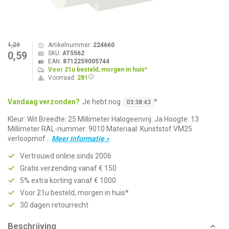
1,29
Artikelnummer:
224660
SKU:
AT5562
0,59
EAN:
8712259005744
Voor 21u besteld, morgen in huis*
Voorraad:
281
Vandaag verzonden?
Je hebt nog
*
03
:
38
:
43
Kleur: Wit Breedte: 25 Millimeter Halogeenvrij: Ja Hoogte: 13
Millimeter RAL-nummer: 9010 Materiaal: Kunststof VM25
verloopmof...
Meer informatie »
Vertrouwd online sinds 2006
Gratis verzending vanaf € 150
5% extra korting vanaf € 1000
Voor 21u besteld, morgen in huis*
30 dagen retourrecht
Beschrijving