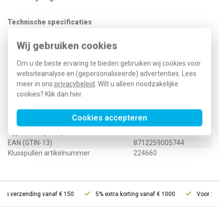
Technische specificaties
Specificatie
Waarde
Wij gebruiken cookies
Kleur
Wit
Breedte
25 Millimeter
Om u de beste ervaring te bieden gebruiken wij cookies voor
Halogeenvrij
Ja
websiteanalyse en (gepersonaliseerde) advertenties. Lees
Hoogte
13 Millimeter
meer in ons
privacybeleid
. Wilt u alleen noodzakelijke
RAL-nummer
9010
cookies? Klik dan
hier
.
Materiaal
Kunststof
VM25 verloopmof
Cookies accepteren
Type / SKU (MPN)
AT5562
EAN (GTIN-13)
8712259005744
Klusspullen artikelnummer
224660
tis verzending vanaf € 150
5% extra korting vanaf € 1000
Voor 21u 