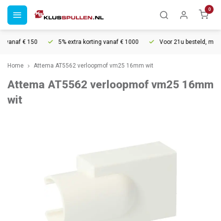
0
 vanaf € 150
5% extra korting vanaf € 1000
Voor 21u besteld, morge
Home
Attema AT5562 verloopmof vm25 16mm wit
Attema AT5562 verloopmof vm25 16mm
wit