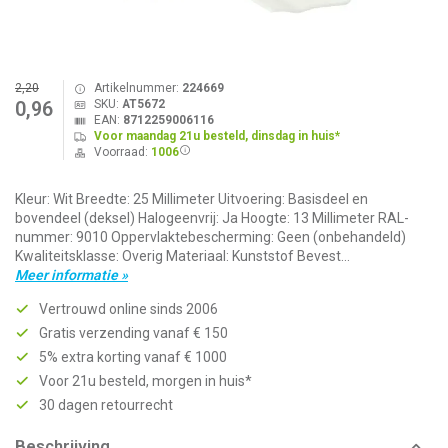
2,20
Artikelnummer:
224669
SKU:
AT5672
0,96
EAN:
8712259006116
Voor maandag 21u besteld, dinsdag in huis*
Voorraad:
1006
Kleur: Wit Breedte: 25 Millimeter Uitvoering: Basisdeel en
bovendeel (deksel) Halogeenvrij: Ja Hoogte: 13 Millimeter RAL-
nummer: 9010 Oppervlaktebescherming: Geen (onbehandeld)
Kwaliteitsklasse: Overig Materiaal: Kunststof Bevest...
Meer informatie »
Vertrouwd online sinds 2006
Gratis verzending vanaf € 150
5% extra korting vanaf € 1000
Voor 21u besteld, morgen in huis*
30 dagen retourrecht
Beschrijving