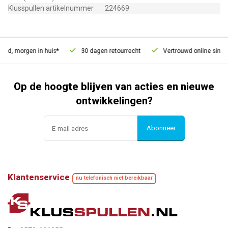
Klusspullen artikelnummer
224669
eld, morgen in huis*
30 dagen retourrecht
Vertrouwd online sinds 
Op de hoogte blijven van acties en nieuwe
ontwikkelingen?
Abonneer
Klantenservice
nu telefonisch niet bereikbaar