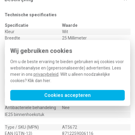
Technische specificaties
Specificatie
Waarde
Kleur
Wit
Breedte
25 Millimeter
Uitvoering
Basisdeel en bovendeel (deksel)
Wij gebruiken cookies
Halogeenvrij
Ja
Hoogte
13 Millimeter
Om u de beste ervaring te bieden gebruiken wij cookies voor
RAL-nummer
9010
websiteanalyse en (gepersonaliseerde) advertenties. Lees
Oppervlaktebescherming
Geen (onbehandeld)
meer in ons
privacybeleid
. Wilt u alleen noodzakelijke
Kwaliteitsklasse
Overig
cookies? Klik dan
hier
.
Materiaal
Kunststof
Bevestigingswijze
Opklembaar (snap)
Cookies accepteren
Met beschermfolie
Nee
Hoek
90 - 90 Hoekgraden
Antibacteriële behandeling
Nee
IE25 binnenhoekstuk
Type / SKU (MPN)
AT5672
EAN (GTIN-13)
8712259006116