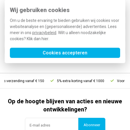
Specificatie
Waarde
Wij gebruiken cookies
Type toebehoren/onderdelen
Borgbeugel
Toebehoren
Nee
Om u de beste ervaring te bieden gebruiken wij cookies voor
Onderdeel
Ja
websiteanalyse en (gepersonaliseerde) advertenties. Lees
732045001
meer in ons
privacybeleid
. Wilt u alleen noodzakelijke
cookies? Klik dan
hier
.
Type / SKU (MPN)
STASI 3 N
EAN (GTIN-13)
4002044208387
Cookies accepteren
Klusspullen artikelnummer
293307
tis verzending vanaf € 150
5% extra korting vanaf € 1000
Voor 21u 
Op de hoogte blijven van acties en nieuwe
ontwikkelingen?
Abonneer