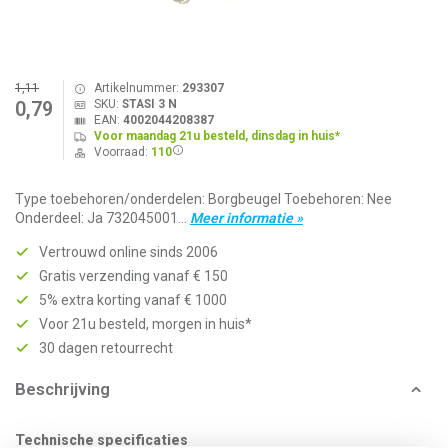
1,11
Artikelnummer:
293307
SKU:
STASI 3 N
0,79
EAN:
4002044208387
Voor maandag 21u besteld, dinsdag in huis*
Voorraad:
110
Type toebehoren/onderdelen: Borgbeugel Toebehoren: Nee
Onderdeel: Ja 732045001...
Meer informatie »
Vertrouwd online sinds 2006
Gratis verzending vanaf € 150
5% extra korting vanaf € 1000
Voor 21u besteld, morgen in huis*
30 dagen retourrecht
Beschrijving
Technische specificaties