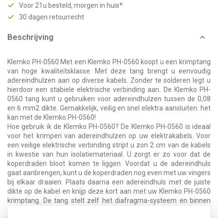
Voor 21u besteld, morgen in huis*
30 dagen retourrecht
Beschrijving
Klemko PH-0560 Met een Klemko PH-0560 koopt u een krimptang
van hoge kwaliteitsklasse. Met deze tang brengt u eenvoudig
adereindhulzen aan op diverse kabels. Zonder te solderen legt u
hierdoor een stabiele elektrische verbinding aan. De Klemko PH-
0560 tang kunt u gebruiken voor adereindhulzen tussen de 0,08
en 6 mm2 dikte. Gemakkelijk, veilig en snel elektra aansluiten: het
kan met de Klemko PH-0560!
Hoe gebruik ik de Klemko PH-0560? De Klemko PH-0560 is ideaal
voor het krimpen van adereindhulzen op uw elektrakabels. Voor
een veilige elektrische verbinding stript u zon 2 cm van de kabels
in kwestie van hun isolatiemateriaal. U zorgt er zo voor dat de
koperdraden bloot komen te liggen. Voordat u de adereindhuls
gaat aanbrengen, kunt u de koperdraden nog even met uw vingers
bij elkaar draaien. Plaats daarna een adereindhuls met de juiste
dikte op de kabel en knijp deze kort aan met uw Klemko PH-0560
krimptang. De tang stelt zelf het diafragma-systeem en binnen
een kleine handbeweging heeft u een solide, zeskantige