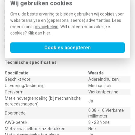
krimpvorm. Uw draad is klaar om veilig aangesloten te worden!
Wij gebruiken cookies
Bestel uw Klemko krimptang bij Klusspullen Uw Klemko PH-0560
Om u de beste ervaring te bieden gebruiken wij cookies voor
bestellen via Klusspullen.nl kent vele voordelen. Niet alleen betaalt
websiteanalyse en (gepersonaliseerde) advertenties. Lees
u altijd een scherpe prijs voor deze krimptang, met onze snelle
meer in ons
privacybeleid
. Wilt u alleen noodzakelijke
levering heeft u de tang ook altijd snel in huis! Momenteel worden
cookies? Klik dan
hier
.
80% van onze bestellingen binnen 48 uur bij de klant afgeleverd.
De Klemko PH-0560 is één van onze meest verkochte
krimptangen en is daarom eigenlijk altijd goed op voorraad.
Cookies accepteren
Technische specificaties
Specificatie
Waarde
Geschikt voor
Adereindhulzen
Uitvoering/bediening
Mechanisch
Persvorm
Vierkantpersing
Met eindvergrendeling (bij mechanische
Ja
gereedschappen)
0,08 - 10 Vierkante
Doorsnede
millimeter
AWG-bereik
8 - 28 None
Met verwisselbare inzetstukken
Nee