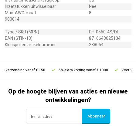
Met automatische terugloop
Ja
Inzetstukken uitwisselbaar
Nee
Max. AWG-maat
8
900014
Type / SKU (MPN)
PH-0560-4S/DI
EAN (GTIN-13)
8716643025134
Klusspullen artikelnummer
238054
is verzending vanaf € 150
5% extra korting vanaf € 1000
Voor 21u b
Op de hoogte blijven van acties en nieuwe
ontwikkelingen?
Abonneer