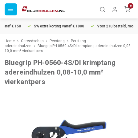
0
anaf € 150
5% extra korting vanaf € 1000
Voor 21u besteld, morgen 
Home
Gereedschap
Perstang
Perstang
adereindhulzen
Bluegrip PH-0560-4S/DI krimptang adereindhulzen 0,08-
10,0 mm² vierkantpers
Bluegrip PH-0560-4S/DI krimptang
adereindhulzen 0,08-10,0 mm²
vierkantpers