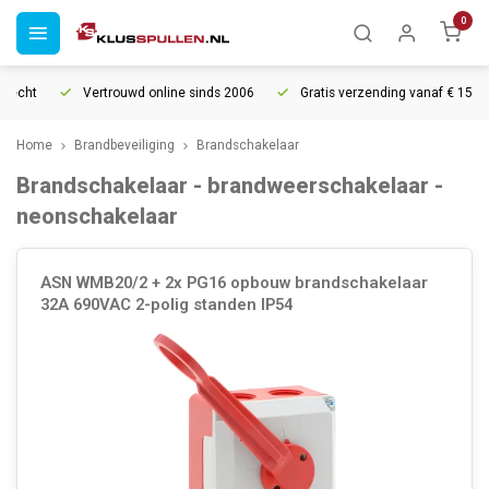
0
echt
Vertrouwd online sinds 2006
Gratis verzending vanaf € 150
Home
Brandbeveiliging
Brandschakelaar
Brandschakelaar - brandweerschakelaar -
neonschakelaar
ASN WMB20/2 + 2x PG16 opbouw brandschakelaar
32A 690VAC 2-polig standen IP54