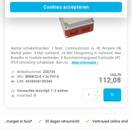
Cookies accepteren
Aantal schakelstanden: 1 Nom. continustroom Iu: 45 Ampère (A)
Aantal polen: 4 Met nulstand: Ja Met terugvering in nulstand: Nee
Breedte in module-eenheden: 0 Beschermingsgraad frontzijde (IP):
IP54 Uitvoering schakelaar: Aan-/ui...
Meer informatie »
Artikelnummer:
235735
152,75
SKU:
WMB32/4 + 2x PG16
112,08
EAN:
4034656100346
Verwachte levertijd: 1-2 weken
Voorraad:
0
d, morgen in huis*
30 dagen retourrecht
Vertrouwd online sinds 2