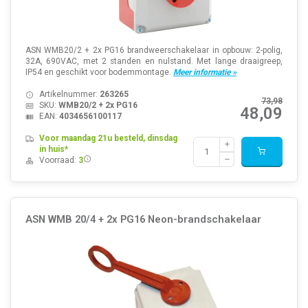
ASN WMB20/2 + 2x PG16 brandweerschakelaar in opbouw: 2-polig,
32A, 690VAC, met 2 standen en nulstand. Met lange draaigreep,
IP54 en geschikt voor bodemmontage.
Meer informatie »
Artikelnummer:
263265
73,98
SKU:
WMB20/2 + 2x PG16
48,09
EAN:
4034656100117
Voor maandag 21u besteld, dinsdag
in huis*
Voorraad:
3
ASN WMB 20/4 + 2x PG16 Neon-brandschakelaar