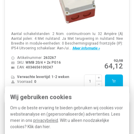
Aantal schakelstanden: 2 Nom. continustroom Iu: 32 Ampère (A)
Aantal polen: 4 Met nulstand: Ja Met terugvering in nulstand: Nee
Breedte in module-eenheden: 0 Beschermingsgraad frontzijde (IP):
IP54 Uitvoering schakelaar: Aan-/ui...
Meer informatie »
Artikelnummer:
263267
92,98
SKU:
WMB 20/4 + 2x PG16
64,12
EAN:
4034656100247
Verwachte levertijd: 1-2 weken
Voorraad:
0
Wij gebruiken cookies
Om u de beste ervaring te bieden gebruiken wij cookies voor
ASN WMB32/4 + 2x PG16 Neon-brandschakelaar
websiteanalyse en (gepersonaliseerde) advertenties. Lees
meer in ons
privacybeleid
. Wilt u alleen noodzakelijke
cookies? Klik dan
hier
.