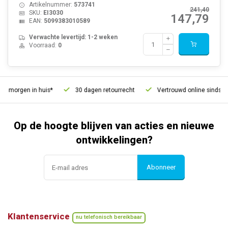
Artikelnummer:
573741
241,40
SKU:
EI3030
147,79
EAN:
5099383010589
Verwachte levertijd: 1-2 weken
Voorraad:
0
, morgen in huis*
30 dagen retourrecht
Vertrouwd online sinds 20
Op de hoogte blijven van acties en nieuwe
ontwikkelingen?
Abonneer
Klantenservice
nu telefonisch bereikbaar