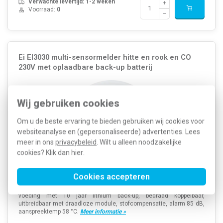
Verwachte levertijd: 1-2 weken
Voorraad:
0
Ei EI3030 multi-sensormelder hitte en rook en CO
230V met oplaadbare back-up batterij
Wij gebruiken cookies
Om u de beste ervaring te bieden gebruiken wij cookies voor
websiteanalyse en (gepersonaliseerde) advertenties. Lees
meer in ons
privacybeleid
. Wilt u alleen noodzakelijke
cookies? Klik dan
hier
.
Cookies accepteren
Ei3030 multisensormelder met rook, hitte en CO detectie. 230 V
voeding met 10 jaar lithium back-up, bedraad koppelbaar,
uitbreidbaar met draadloze module, stofcompensatie, alarm 85 dB,
aanspreektemp 58 °C.
Meer informatie »