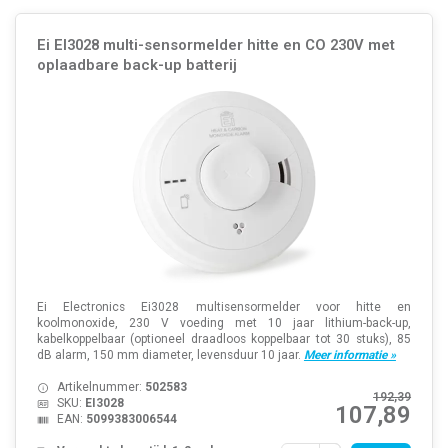
Ei EI3028 multi-sensormelder hitte en CO 230V met
oplaadbare back-up batterij
Ei Electronics Ei3028 multisensormelder voor hitte en
koolmonoxide, 230 V voeding met 10 jaar lithium-back-up,
kabelkoppelbaar (optioneel draadloos koppelbaar tot 30 stuks), 85
dB alarm, 150 mm diameter, levensduur 10 jaar.
Meer informatie »
Artikelnummer:
502583
192,39
SKU:
EI3028
107,89
EAN:
5099383006544