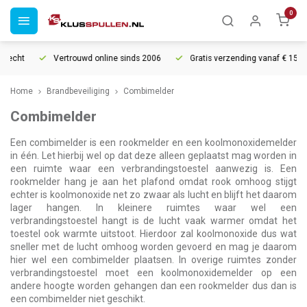
0
recht
Vertrouwd online sinds 2006
Gratis verzending vanaf € 150
Home
Brandbeveiliging
Combimelder
Combimelder
Een combimelder is een rookmelder en een koolmonoxidemelder
in één. Let hierbij wel op dat deze alleen geplaatst mag worden in
een ruimte waar een verbrandingstoestel aanwezig is. Een
rookmelder hang je aan het plafond omdat rook omhoog stijgt
echter is koolmonoxide net zo zwaar als lucht en blijft het daarom
lager hangen. In kleinere ruimtes waar wel een
verbrandingstoestel hangt is de lucht vaak warmer omdat het
toestel ook warmte uitstoot. Hierdoor zal koolmonoxide dus wat
sneller met de lucht omhoog worden gevoerd en mag je daarom
hier wel een combimelder plaatsen. In overige ruimtes zonder
verbrandingstoestel moet een koolmonoxidemelder op een
andere hoogte worden gehangen dan een rookmelder dus dan is
een combimelder niet geschikt.