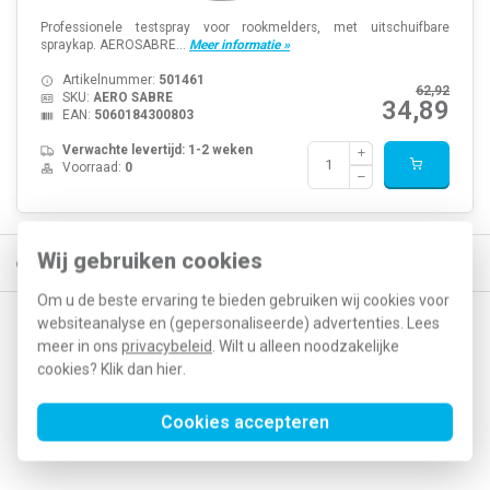
Professionele testspray voor rookmelders, met uitschuifbare
spraykap. AEROSABRE...
Meer informatie »
Artikelnummer:
501461
62,92
SKU:
AERO SABRE
34,89
EAN:
5060184300803
Verwachte levertijd: 1-2 weken
Voorraad:
0
Wij gebruiken cookies
eld, morgen in huis*
30 dagen retourrecht
Vertrouwd online sinds
Om u de beste ervaring te bieden gebruiken wij cookies voor
websiteanalyse en (gepersonaliseerde) advertenties. Lees
Op de hoogte blijven van acties en nieuwe
meer in ons
privacybeleid
. Wilt u alleen noodzakelijke
ontwikkelingen?
cookies? Klik dan
hier
.
Cookies accepteren
Abonneer