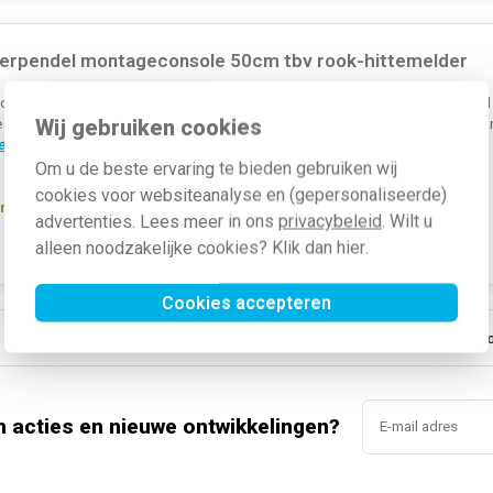
erpendel montageconsole 50cm tbv rook-hittemelder
montageconsole - rookmelderpendel. De melder kan 50cm uit de wan
Wij gebruiken cookies
e situaties. Geschikt voor horizontale montage (vanuit de wand). Ro
e »
Om u de beste ervaring te bieden gebruiken wij
cookies voor websiteanalyse en (gepersonaliseerde)
rgen in huis*
Artikelnummer:
359628
advertenties. Lees meer in ons
privacybeleid
. Wilt u
SKU:
220980
alleen noodzakelijke cookies? Klik dan
hier
.
EAN:
8712978057994
Cookies accepteren
line sinds 2006
Gratis verzending vanaf € 150
5% extra kort
n acties en nieuwe ontwikkelingen?