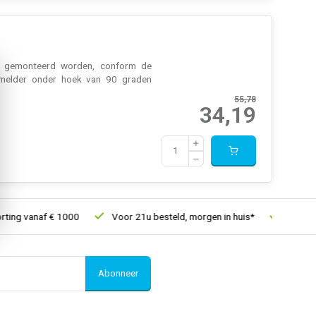
d gemonteerd worden, conform de
okmelder onder hoek van 90 graden
55,78
34,19
ing vanaf € 1000
Voor 21u besteld, morgen in huis*
30 dagen
Abonneer