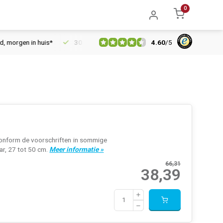
0
4.60
/
5
morgen in huis*
30 dagen retourrecht
Vertrouwd online sinds 
conform de voorschriften in sommige
ar, 27 tot 50 cm.
Meer informatie »
66,31
38,39