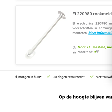
Ei 220980 rookmeld
EI electronics 220980 
voorschriften in sommig
monteren.
Meer informati
Voor 21u besteld, mo
Voorraad:
9
 besteld, morgen in huis*
30 dagen retourrecht
Vertrouwd on
Op de hoogte blijven va