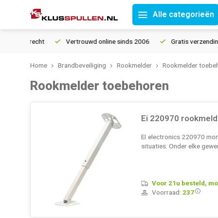
Alle categorieën
 retourrecht
Vertrouwd online sinds 2006
Gratis verzending 
Home
Brandbeveiliging
Rookmelder
Rookmelder toebe
Rookmelder toebehoren
Ei 220970 rookmeld
EI electronics 220970 mon
situaties. Onder elke gew
Voor 21u besteld, mo
Voorraad:
237