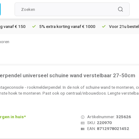
vanaf € 150
5% extra korting vanaf € 1000
Voor 21u besteld, 
horen
erpendel universeel schuine wand verstelbaar 27-50cm
tageconsole - rookmelderpendel. In de nok of schuine wand te monteren, 
enste hoek te monteren. Past ook op centraal/inbouwdoos. Lengte verstelba
rgen in huis*
Artikelnummer:
325626
SKU:
220970
EAN:
8712978021452