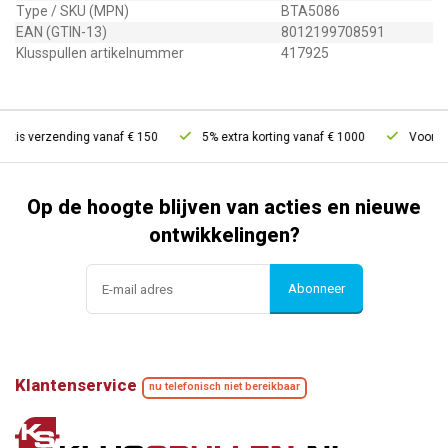
Type / SKU (MPN)
BTA5086
EAN (GTIN-13)
8012199708591
Klusspullen artikelnummer
417925
atis verzending vanaf € 150
5% extra korting vanaf € 1000
Voor 21u
Op de hoogte blijven van acties en nieuwe
ontwikkelingen?
Abonneer
Klantenservice
nu telefonisch niet bereikbaar