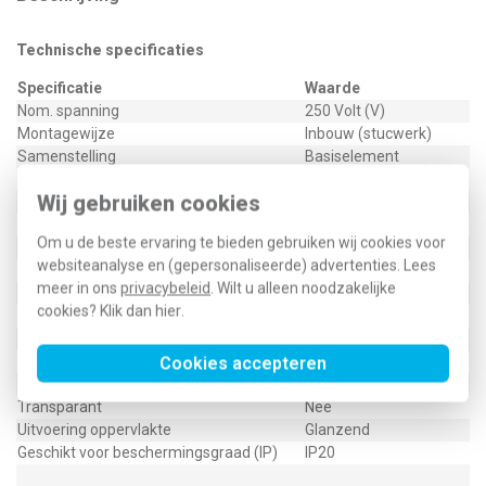
Technische specificaties
Specificatie
Waarde
Nom. spanning
250 Volt (V)
Montagewijze
Inbouw (stucwerk)
Samenstelling
Basiselement
Bedieningswijze
Draaiknop
Wij gebruiken cookies
Kleur
Wit
Halogeenvrij
Ja
Om u de beste ervaring te bieden gebruiken wij cookies voor
Oppervlaktebescherming
Onbehandeld
websiteanalyse en (gepersonaliseerde) advertenties. Lees
Nom. (meet)stroom
3 Ampère (A)
meer in ons
privacybeleid
. Wilt u alleen noodzakelijke
Materiaalkwaliteit
Thermoplast
cookies? Klik dan
hier
.
Materiaal
Kunststof
Bevestigingswijze
Klauwbevestiging
Type schakeling
Cookies accepteren
Schakeling 0 - 1 - 2 - 3
RAL-nummer (vergelijkbaar)
9001
Transparant
Nee
Uitvoering oppervlakte
Glanzend
Geschikt voor beschermingsgraad (IP)
IP20