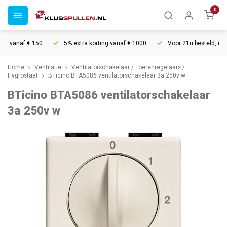
0
g vanaf € 150
5% extra korting vanaf € 1000
Voor 21u besteld, morg
Home
Ventilatie
Ventilatorschakelaar / Toerenregelaars /
Hygrostaat
BTicino BTA5086 ventilatorschakelaar 3a 250v w
BTicino BTA5086 ventilatorschakelaar
3a 250v w