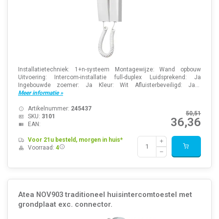
Installatietechniek: 1+n-systeem Montagewijze: Wand opbouw
Uitvoering: Intercom-installatie full-duplex Luidsprekend: Ja
Ingebouwde zoemer: Ja Kleur: Wit Afluisterbeveiligd: Ja...
Meer informatie »
Artikelnummer:
245437
50,51
SKU:
3101
36,36
EAN:
Voor 21u besteld, morgen in huis*
Voorraad:
4
Atea NOV903 traditioneel huisintercomtoestel met
grondplaat exc. connector.