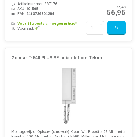
Artikelnummer:
337176
85,43
SKU:
10-505
56,95
EAN:
5413736304284
Voor 21u besteld, morgen in huis*
Voorraad:
4
Golmar T-540 PLUS SE huistelefoon Tekna
Montagewijze: Opbouw (stucwerk) Kleur: Wit Breedte: 97 Millimeter
Hoogte: 208 Millimeter Diepte: 35.500 Millimeter Met geheugen