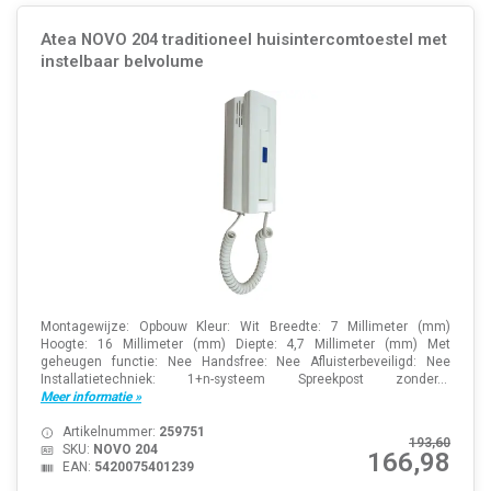
Atea NOVO 204 traditioneel huisintercomtoestel met
instelbaar belvolume
Montagewijze: Opbouw Kleur: Wit Breedte: 7 Millimeter (mm)
Hoogte: 16 Millimeter (mm) Diepte: 4,7 Millimeter (mm) Met
geheugen functie: Nee Handsfree: Nee Afluisterbeveiligd: Nee
Installatietechniek: 1+n-systeem Spreekpost zonder...
Meer informatie »
Artikelnummer:
259751
193,60
SKU:
NOVO 204
166,98
EAN:
5420075401239