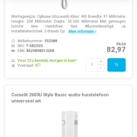
Montagewijze: Opbouw (stucwerk) Kleur: Wit Breedte: 97 Millimeter
Hoogte: 208 Millimeter Diepte: 35.500 Millimeter Met geheugen
functie: Nee Handsfree: Nee Afluisterbeveiligd: Ja
Installatietechniek: 2-draads Op...
Meer informatie »
Artikelnummer:
553388
99,10
SKU:
T-5822VD
82,97
EAN:
8429898013268
Voor 21u besteld, morgen in huis*
Voorraad:
3
Comelit 2603U Style Basic audio huistelefoon
universeel wit