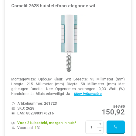
Comelit 2628 huistelefoon elegance wit
Montagewijze: Opbouw Kleur: Wit Breedte: 95 Millimeter (mm)
Hoogte: 215 Millimeter (mm) Diepte: 58 Millimeter (mm) Met
geheugen functie: Nee Opgenomen vermogen: 0,03 Watt (W)
Handsfree: Ja Afluisterbeveiligd: Ja...
Meer informatie »
Artikelnummer:
261723
217,80
SKU:
2628
150,92
EAN:
8023903176216
Voor 21u besteld, morgen in huis*
Voorraad:
1