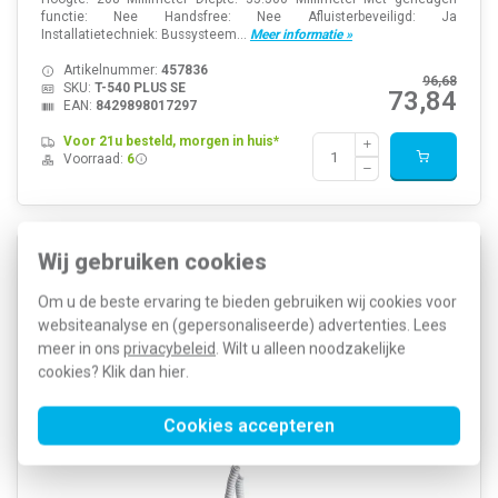
functie: Nee Handsfree: Nee Afluisterbeveiligd: Ja
Installatietechniek: Bussysteem...
Meer informatie »
Artikelnummer:
457836
96,68
SKU:
T-540 PLUS SE
73,84
EAN:
8429898017297
Voor 21u besteld, morgen in huis*
Voorraad:
6
Wij gebruiken cookies
Golmar T-5822VD huistelefoon opbouw 2-draads
audio
Om u de beste ervaring te bieden gebruiken wij cookies voor
websiteanalyse en (gepersonaliseerde) advertenties. Lees
meer in ons
privacybeleid
. Wilt u alleen noodzakelijke
cookies? Klik dan
hier
.
Cookies accepteren