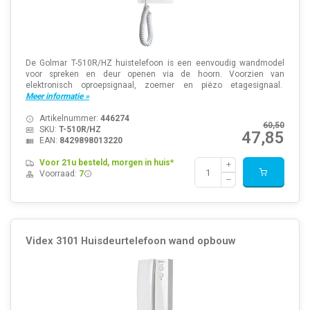
De Golmar T-510R/HZ huistelefoon is een eenvoudig wandmodel
voor spreken en deur openen via de hoorn. Voorzien van
elektronisch oproepsignaal, zoemer en piëzo etagesignaal.
Meer informatie »
Artikelnummer:
446274
60,50
SKU:
T-510R/HZ
47,85
EAN:
8429898013220
Voor 21u besteld, morgen in huis*
Voorraad:
7
Videx 3101 Huisdeurtelefoon wand opbouw