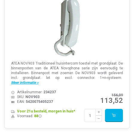
ATEA NOV903 Traditioneel huisintercom toestel met grondplaat. De
binnenposten van de ATEA Novophone serie zijn eenvoudig te
installeren. Binnenpost met zoemer. De NOV903 wordt geleverd
incl. grondplaat. let op: excl. connector. 1+n-systeem.
Meer informatie »
Artikelnummer:
234237
156,09
SKU:
NOV903
113,52
EAN:
5420075405237
Voor 21u besteld, morgen in huis*
Voorraad:
88