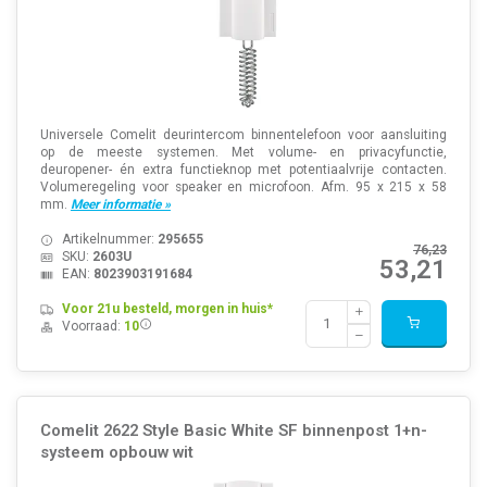
Universele Comelit deurintercom binnentelefoon voor aansluiting
op de meeste systemen. Met volume- en privacyfunctie,
deuropener- én extra functieknop met potentiaalvrije contacten.
Volumeregeling voor speaker en microfoon. Afm. 95 x 215 x 58
mm.
Meer informatie »
Artikelnummer:
295655
76,23
SKU:
2603U
53,21
EAN:
8023903191684
Voor 21u besteld, morgen in huis*
Voorraad:
10
Comelit 2622 Style Basic White SF binnenpost 1+n-
systeem opbouw wit