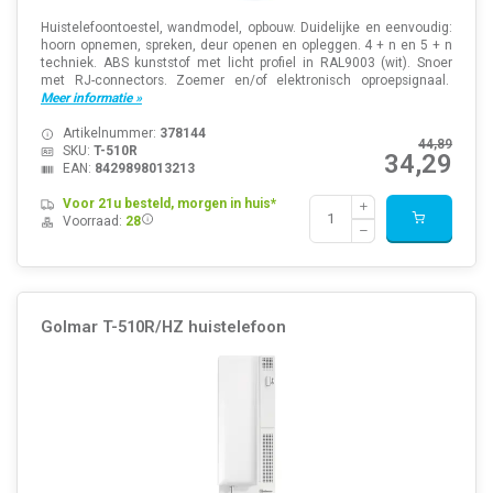
Huistelefoontoestel, wandmodel, opbouw. Duidelijke en eenvoudig:
hoorn opnemen, spreken, deur openen en opleggen. 4 + n en 5 + n
techniek. ABS kunststof met licht profiel in RAL9003 (wit). Snoer
met RJ-connectors. Zoemer en/of elektronisch oproepsignaal.
Meer informatie »
Artikelnummer:
378144
44,89
SKU:
T-510R
34,29
EAN:
8429898013213
Voor 21u besteld, morgen in huis*
Voorraad:
28
Golmar T-510R/HZ huistelefoon