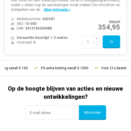
met hoorn en een voedingsmodule. De kit is voorgeprogrammeerd,
zodat u enkel nog de aansluitingen moet maken! De microfoon en
luidspreker van de...
Meer informatie »
Artikelnummer:
430187
506,09
SKU:
10-055
354,95
EAN:
5413736336988
Verwachte levertijd: 1-2 weken
Voorraad:
0
 vanaf € 150
5% extra korting vanaf € 1000
Voor 21u besteld, morge
Op de hoogte blijven van acties en nieuwe
ontwikkelingen?
Abonneer