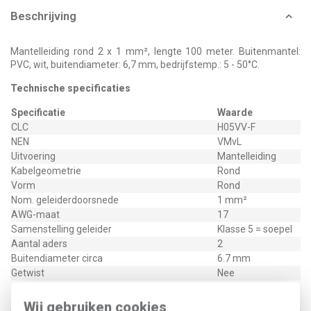
Beschrijving
Mantelleiding rond 2 x 1 mm², lengte 100 meter. Buitenmantel:
PVC, wit, buitendiameter: 6,7 mm, bedrijfstemp.: 5 - 50°C.
Technische specificaties
Specificatie
Waarde
CLC
H05VV-F
NEN
VMvL
Uitvoering
Mantelleiding
Kabelgeometrie
Rond
Vorm
Rond
Nom. geleiderdoorsnede
1 mm²
AWG-maat
17
Samenstelling geleider
Klasse 5 = soepel
Aantal aders
2
Buitendiameter circa
6.7 mm
Getwist
Nee
Polyvinylchloride
Materiaal aderisolatie
(PVC)
Wij gebruiken cookies