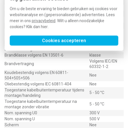
Adercodering
Kleur
Beschermingsgeleider (geel/groene ader)
Nee
Om u de beste ervaring te bieden gebruiken wij cookies voor
Afscherming groepen
Geen
websiteanalyse en (gepersonaliseerde) advertenties. Lees
Afscherming collectief
Geen
meer in ons
privacybeleid
. Wilt u alleen noodzakelijke
Draagorgaan
Geen
cookies? Klik dan
hier
.
Polyvinylchloride
Mantelmateriaal
(PVC)
Cookies accepteren
Mantelkleur
Wit
Beschermd tegen torderen
Nee
Brandklasse volgens EN 13501-6
klasse
Volgens IEC/EN
Brandvertraging
60332-1-2
Koudebestendig volgens EN 60811-
Nee
504+505+506
Oliebestendig volgens IEC 60811-404
Nee
Toegestane kabelbuitentemperatuur tijdens
5 - 50 °C
montage/handeling
Toegestane kabelbuitentemperatuur na
5 - 50 °C
montage zonder vibratie
Nom. spanning U0
300 V
Nom. spanning U
500 V
Scherm
Nee