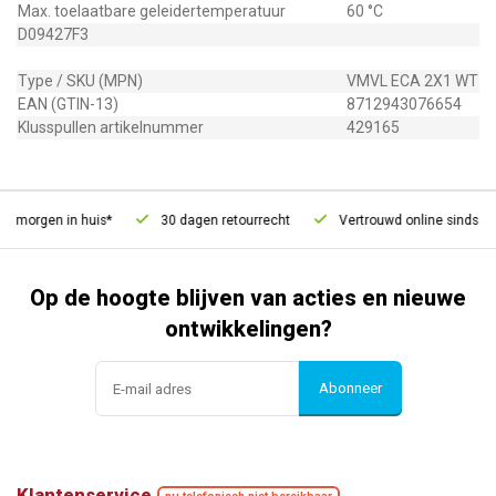
Max. toelaatbare geleidertemperatuur
60 °C
D09427F3
Type / SKU (MPN)
VMVL ECA 2X1 WT
EAN (GTIN-13)
8712943076654
Klusspullen artikelnummer
429165
, morgen in huis*
30 dagen retourrecht
Vertrouwd online sinds 20
Op de hoogte blijven van acties en nieuwe
ontwikkelingen?
Abonneer
Klantenservice