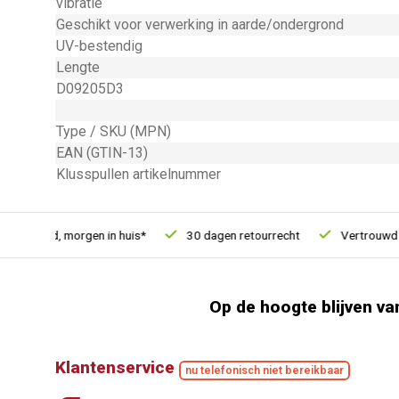
vibratie
Geschikt voor verwerking in aarde/ondergrond
UV-bestendig
Lengte
D09205D3
Type / SKU (MPN)
EAN (GTIN-13)
Klusspullen artikelnummer
esteld, morgen in huis*
30 dagen retourrecht
Vertrouwd onli
Op de hoogte blijven va
Klantenservice
nu telefonisch niet bereikbaar