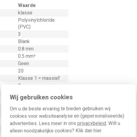
Waarde
klasse
Polyvinylchloride
(PVC)
3
Blank
0.8 mm
0.5 mm²
Geen
20
Klasse 1 = massief
0
Nee
Wij gebruiken cookies
Grijs
Polyvinylchloride
Om u de beste ervaring te bieden gebruiken wij
(PVC)
cookies voor websiteanalyse en (gepersonaliseerde)
Overig
advertenties. Lees meer in ons
privacybeleid
. Wilt u
Kleur
alleen noodzakelijke cookies? Klik dan
hier
.
Geen