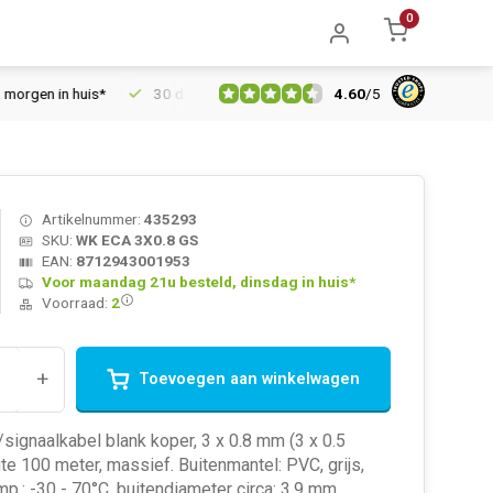
0
4.60
/
5
en in huis*
30 dagen retourrecht
Vertrouwd online sinds 200
Artikelnummer:
435293
SKU:
WK ECA 3X0.8 GS
EAN:
8712943001953
Voor maandag 21u besteld, dinsdag in huis*
Voorraad:
2
+
Toevoegen aan winkelwagen
signaalkabel blank koper, 3 x 0.8 mm (3 x 0.5
te 100 meter, massief. Buitenmantel: PVC, grijs,
mp.: -30 - 70°C, buitendiameter circa: 3.9 mm.