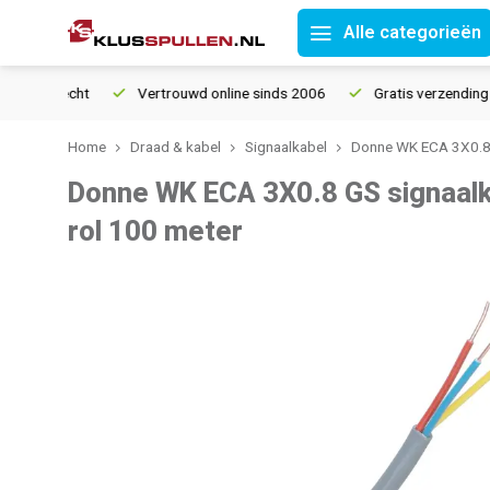
Alle categorieën
ourrecht
Vertrouwd online sinds 2006
Gratis verzending vana
Home
Draad & kabel
Signaalkabel
Donne WK ECA 3X0.8 G
Donne WK ECA 3X0.8 GS signaalkab
rol 100 meter