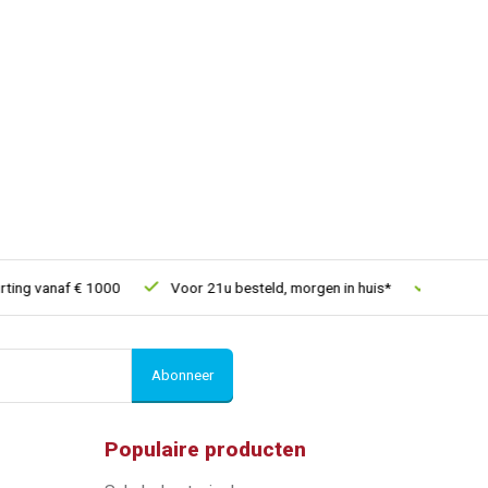
g vanaf € 1000
Voor 21u besteld, morgen in huis*
30 dagen r
Abonneer
Populaire producten