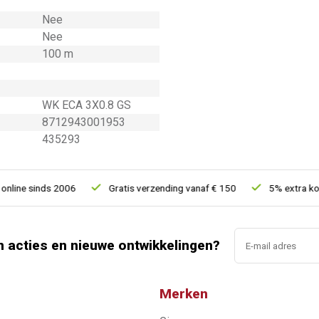
Nee
Nee
100 m
WK ECA 3X0.8 GS
8712943001953
435293
ne sinds 2006
Gratis verzending vanaf € 150
5% extra kortin
n acties en nieuwe ontwikkelingen?
Merken