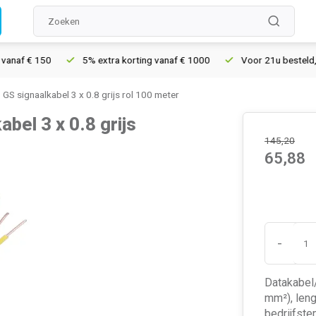
f € 150
5% extra korting vanaf € 1000
Voor 21u besteld, morg
S signaalkabel 3 x 0.8 grijs rol 100 meter
el 3 x 0.8 grijs
145,20
65,88
-
Datakabel/
mm²), leng
bedrijfste