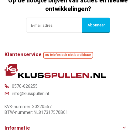
Op de hoogte blijven van acties en nieuwe
ontwikkelingen?
Abonneer
Klantenservice
nu telefonisch niet bereikbaar
0570-626255
info@klusspullen.nl
KVK-nummer: 30220557
BTW-nummer: NL817317570B01
Informatie