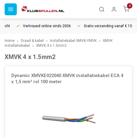
0
echt
Vertrouwd online sinds 2006
Gratis verzending vanaf € 150
Home
Draad & kabel
Installatiekabel XMVK-YMVK
XMVK
installatiekabel
XMVK 4 x 1.5mm2
XMVK 4 x 1.5mm2
Dynamic XMVKE022040 XMVK installatiekabel ECA 4
x 1,5 mm² rol 100 meter