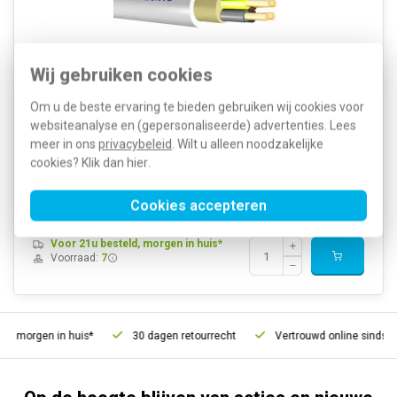
Wij gebruiken cookies
Om u de beste ervaring te bieden gebruiken wij cookies voor
Donne XMVK installatiekabel ECA 4 x 1,5 mm², rol van 100 meter.
websiteanalyse en (gepersonaliseerde) advertenties. Lees
Buitenmantel PVC, grijs, buitendiameter: 8,7 mm. NEN: XMvK
meer in ons
privacybeleid
. Wilt u alleen noodzakelijke
450/750v, AWG-maat: 16. Brandvertraging: volgens IEC/EN 60332-1-
2.
Meer informatie »
cookies? Klik dan
hier
.
Artikelnummer:
428397
553,70
SKU:
XMVK ECA 4G1.5
Cookies accepteren
177,43
EAN:
8712943091695
Voor 21u besteld, morgen in huis*
Voorraad:
7
d, morgen in huis*
30 dagen retourrecht
Vertrouwd online sinds 2