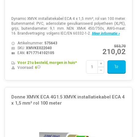
Dynamic XMVK installatiekabel ECA 4 x 1,5 mm², rol van 100 meter.
Buitenmantel: PVC, aderisolatie gevulkaniseerd polyetheen (XLPE),
grijs, buitendiameter: 9,1 mm. NEN: XMvK 450/750v, AWG-maat:
16. Brandvertraging: volgens IEC/EN 60332-1-2.
Meer informatie »
Artikelnummer:
575643
553,70
SKU:
XMVKE022040
210,02
EAN:
8717714102105
Voor 21u besteld, morgen in huis*
Voorraad:
6
Donne XMVK ECA 4G1.5 XMVK installatiekabel ECA 4
x 1,5 mm² rol 100 meter