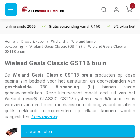
0
nds 2006
Gratis verzending vanaf € 150
5% extra korting vanaf € 10
Home
Draad & kabel
Wieland
Wieland binnen
bekabeling
Wieland Gesis Classic (GST18)
Wieland Gesis Classic
GST18 bruin
Wieland Gesis Classic GST18 bruin
De
Wieland Gesis Classic GST18 bruin
producten op deze
pagina zijn bedoeld voor het aansluiten en doorverbinden van
geschakelde 230 V-spanning (L’)
binnen vaste
gebouwinstallaties. Deze kleurvariant maakt deel uit van het
Wieland gesis® CLASSIC GST18-systeem van
Wieland
en is
voorzien van een bruine mechanische codering, waardoor alleen
gelijk gekleurde componenten op elkaar kunnen worden
aangesloten.
Lees meer
>>
alle producten