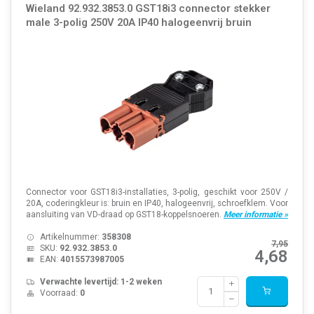
Wieland 92.932.3853.0 GST18i3 connector stekker
male 3-polig 250V 20A IP40 halogeenvrij bruin
Connector voor GST18i3-installaties, 3-polig, geschikt voor 250V /
20A, coderingkleur is: bruin en IP40, halogeenvrij, schroefklem. Voor
aansluiting van VD-draad op GST18-koppelsnoeren.
Meer informatie »
Artikelnummer:
358308
7,95
SKU:
92.932.3853.0
4,68
EAN:
4015573987005
Verwachte levertijd: 1-2 weken
Voorraad:
0