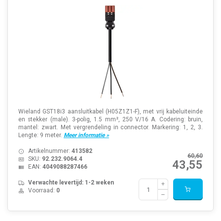
Wieland GST18i3 aansluitkabel (H05Z1Z1-F), met vrij kabeluiteinde
en stekker (male). 3-polig, 1.5 mm², 250 V/16 A. Codering: bruin,
mantel: zwart. Met vergrendeling in connector. Markering: 1, 2, 3.
Lengte: 9 meter.
Meer informatie »
Artikelnummer:
413582
60,60
SKU:
92.232.9064.4
43,55
EAN:
4049088287466
Verwachte levertijd: 1-2 weken
Voorraad:
0