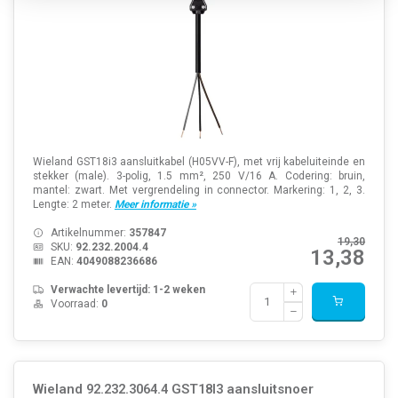
Wieland GST18i3 aansluitkabel (H05VV-F), met vrij kabeluiteinde en
stekker (male). 3-polig, 1.5 mm², 250 V/16 A. Codering: bruin,
mantel: zwart. Met vergrendeling in connector. Markering: 1, 2, 3.
Lengte: 2 meter.
Meer informatie »
Artikelnummer:
357847
19,30
SKU:
92.232.2004.4
13,38
EAN:
4049088236686
Verwachte levertijd: 1-2 weken
Voorraad:
0
Wieland 92.232.3064.4 GST18I3 aansluitsnoer