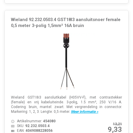
Wieland 92.232.0503.4 GST18I3 aansluitsnoer female
0,5 meter 3-polig 1,5mm² 16A bruin
Wieland GST18i3 aansluitkabel (H05VV-F), met contrastekker
(female) en vrij kabeluiteinde. 3-polig, 1.5 mm², 250 V/16 A.
Codering: bruin, mantel: zwart. Met vergrendeling in connector.
Markering: 1, 2, 3. Lengte: 0,5 meter.
Meer informatie »
Artikelnummer:
454080
13,21
SKU:
92.232.0503.4
9,33
EAN:
4049088228056