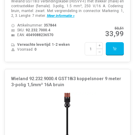
Wieland GST18i3 verbindingskabel (H05VV-F) met stekker (male) en
contrastekker (female). 3-polig, 1.5 mm², 250 V/16 A. Codering:
bruin, mantel: zwart. Met vergrendeling in connector. Markering: 1,
2, 3. Lengte: 7 meter.
Meer informatie »
Artikelnummer:
357844
50,51
SKU:
92.232.7000.4
33,99
EAN:
4049088236570
Verwachte levertijd: 1-2 weken
Voorraad:
0
Wieland 92.232.9000.4 GST18i3 koppelsnoer 9 meter
3-polig 1,5mm² 16A bruin