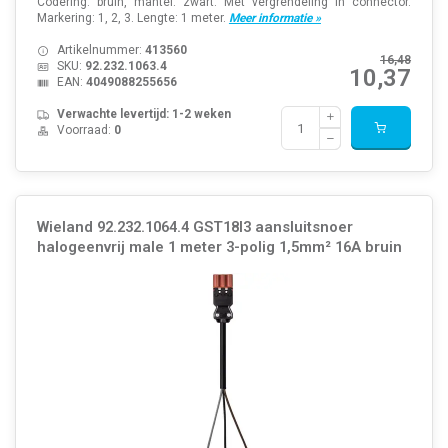
Codering: bruin, mantel: zwart. Met vergrendeling in connector.
Markering: 1, 2, 3. Lengte: 1 meter.
Meer informatie »
Artikelnummer:
413560
16,48
SKU:
92.232.1063.4
10,37
EAN:
4049088255656
Verwachte levertijd: 1-2 weken
Voorraad:
0
Wieland 92.232.1064.4 GST18I3 aansluitsnoer
halogeenvrij male 1 meter 3-polig 1,5mm² 16A bruin