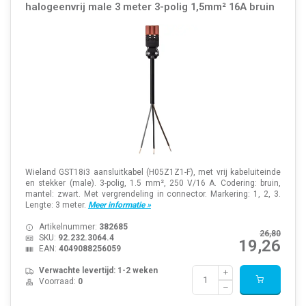
halogeenvrij male 3 meter 3-polig 1,5mm² 16A bruin
Wieland GST18i3 aansluitkabel (H05Z1Z1-F), met vrij kabeluiteinde
en stekker (male). 3-polig, 1.5 mm², 250 V/16 A. Codering: bruin,
mantel: zwart. Met vergrendeling in connector. Markering: 1, 2, 3.
Lengte: 3 meter.
Meer informatie »
Artikelnummer:
382685
26,80
SKU:
92.232.3064.4
19,26
EAN:
4049088256059
Verwachte levertijd: 1-2 weken
Voorraad:
0