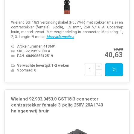
Wieland GST18i3 verbindingskabel (H05VV-F) met stekker (male) en
contrastekker (female). 3-polig, 1.5 mm², 250 V/16 A. Codering:
bruin, mantel: zwart. Met vergrendeling in connector. Markering: 1,
2, 3. Lengte: 9 meter.
Meer informatie »
Artikelnummer:
413601
59,90
SKU:
92.232.9000.4
40,63
EAN:
4049088312519
Verwachte levertijd: 1-2 weken
Voorraad:
0
Wieland 92.933.0453.0 GST18i3 connector
contrastekker female 3-polig 250V 20A IP40
halogeenvrij bruin