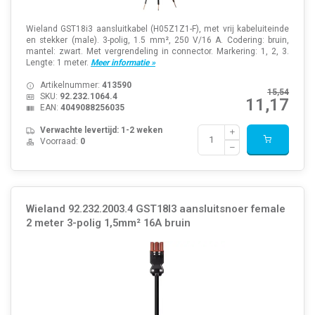
Wieland GST18i3 aansluitkabel (H05Z1Z1-F), met vrij kabeluiteinde
en stekker (male). 3-polig, 1.5 mm², 250 V/16 A. Codering: bruin,
mantel: zwart. Met vergrendeling in connector. Markering: 1, 2, 3.
Lengte: 1 meter.
Meer informatie »
Artikelnummer:
413590
15,54
SKU:
92.232.1064.4
11,17
EAN:
4049088256035
Verwachte levertijd: 1-2 weken
Voorraad:
0
Wieland 92.232.2003.4 GST18I3 aansluitsnoer female
2 meter 3-polig 1,5mm² 16A bruin