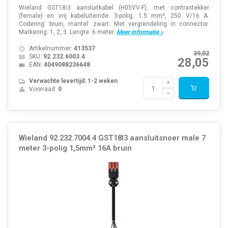
Wieland GST18i3 aansluitkabel (H05VV-F), met contrastekker
(female) en vrij kabeluiteinde. 3-polig, 1.5 mm², 250 V/16 A.
Codering: bruin, mantel: zwart. Met vergrendeling in connector.
Markering: 1, 2, 3. Lengte: 6 meter.
Meer informatie »
Artikelnummer:
413537
39,02
SKU:
92.232.6003.4
28,05
EAN:
4049088236648
Verwachte levertijd: 1-2 weken
Voorraad:
0
Wieland 92.232.7004.4 GST18I3 aansluitsnoer male 7
meter 3-polig 1,5mm² 16A bruin