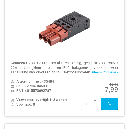
Connector voor GST18i3-installaties, 3-polig, geschikt voor 250V /
20A, coderingkleur is: bruin en IP40, halogeenvrij, veerklem. Voor
aansluiting van VD-draad op GST18-koppelsnoeren.
Meer informatie »
Artikelnummer:
435484
12,95
SKU:
92.934.0453.0
7,99
EAN:
4015573692787
Verwachte levertijd: 1-2 weken
Voorraad:
0