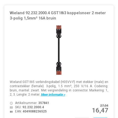
Wieland 92.232.2000.4 GST18i3 koppelsnoer 2 meter
3-polig 1,5mm² 16A bruin
Wieland GST18i5 verbindingskabel (H05VV-F) met stekker (male) en
contrastekker (female). 3-polig, 1.5 mm², 250 V/16 A. Codering:
bruin, mantel: zwart. Met vergrendeling in connector. Markering: 1,
2, 3. Lengte: 2 meter.
Meer informatie »
Artikelnummer:
357841
27,04
SKU:
92.232.2000.4
16,47
EAN:
4049088236525