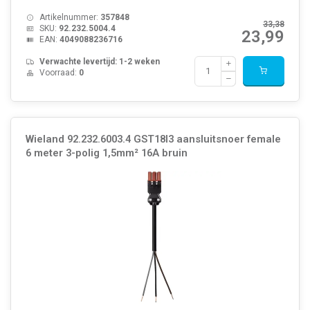
Artikelnummer:
357848
33,38
SKU:
92.232.5004.4
23,99
EAN:
4049088236716
Verwachte levertijd: 1-2 weken
Voorraad:
0
Wieland 92.232.6003.4 GST18I3 aansluitsnoer female
6 meter 3-polig 1,5mm² 16A bruin