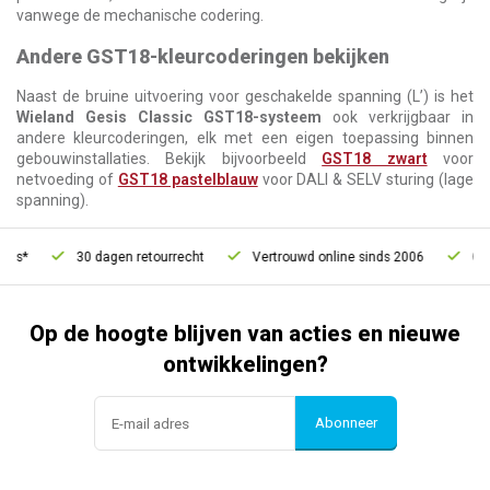
vanwege de mechanische codering.
Andere GST18-kleurcoderingen bekijken
Naast de bruine uitvoering voor geschakelde spanning (L’) is het
Wieland Gesis Classic GST18-systeem
ook verkrijgbaar in
andere kleurcoderingen, elk met een eigen toepassing binnen
gebouwinstallaties. Bekijk bijvoorbeeld
GST18 zwart
voor
netvoeding of
GST18 pastelblauw
voor DALI & SELV sturing (lage
spanning).
30 dagen retourrecht
Vertrouwd online sinds 2006
Gratis verze
Op de hoogte blijven van acties en nieuwe
ontwikkelingen?
Abonneer