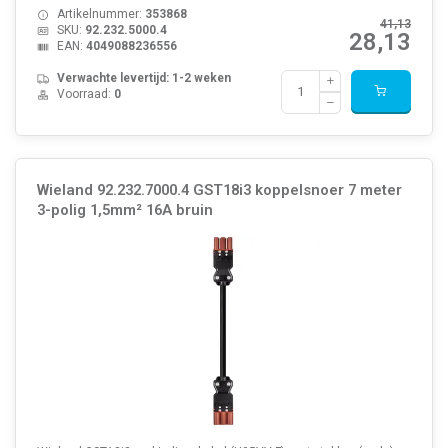
Artikelnummer:
353868
41,13
SKU:
92.232.5000.4
28,13
EAN:
4049088236556
Verwachte levertijd: 1-2 weken
Voorraad:
0
Wieland 92.232.7000.4 GST18i3 koppelsnoer 7 meter
3-polig 1,5mm² 16A bruin