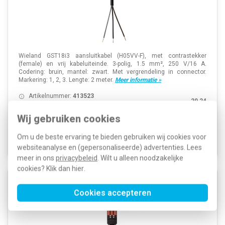
Wieland GST18i3 aansluitkabel (H05VV-F), met contrastekker
(female) en vrij kabeluiteinde. 3-polig, 1.5 mm², 250 V/16 A.
Codering: bruin, mantel: zwart. Met vergrendeling in connector.
Markering: 1, 2, 3. Lengte: 2 meter.
Meer informatie »
Artikelnummer:
413523
20,24
SKU:
92.232.2003.4
13,99
EAN:
4049088236600
Wij gebruiken cookies
Verwachte levertijd: 1-2 weken
Om u de beste ervaring te bieden gebruiken wij cookies voor
Voorraad:
0
websiteanalyse en (gepersonaliseerde) advertenties. Lees
meer in ons
privacybeleid
. Wilt u alleen noodzakelijke
cookies? Klik dan
hier
.
Wieland 92.232.2004.4 GST18I3 aansluitsnoer male 2
Cookies accepteren
meter 3-polig 1,5mm² 16A bruin