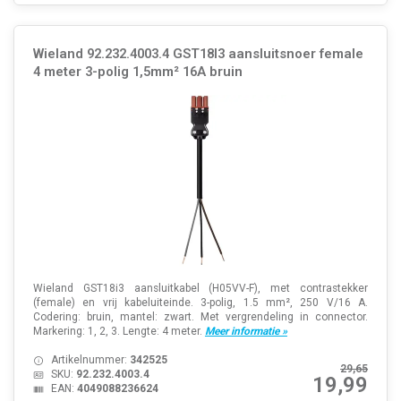
Wieland 92.232.4003.4 GST18I3 aansluitsnoer female
4 meter 3-polig 1,5mm² 16A bruin
Wieland GST18i3 aansluitkabel (H05VV-F), met contrastekker
(female) en vrij kabeluiteinde. 3-polig, 1.5 mm², 250 V/16 A.
Codering: bruin, mantel: zwart. Met vergrendeling in connector.
Markering: 1, 2, 3. Lengte: 4 meter.
Meer informatie »
Artikelnummer:
342525
29,65
SKU:
92.232.4003.4
19,99
EAN:
4049088236624