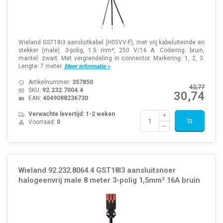
Wieland GST18i3 aansluitkabel (H05VV-F), met vrij kabeluiteinde en
stekker (male). 3-polig, 1.5 mm², 250 V/16 A. Codering: bruin,
mantel: zwart. Met vergrendeling in connector. Markering: 1, 2, 3.
Lengte: 7 meter.
Meer informatie »
Artikelnummer:
357850
42,77
SKU:
92.232.7004.4
30,74
EAN:
4049088236730
Verwachte levertijd: 1-2 weken
Voorraad:
0
Wieland 92.232.8064.4 GST18I3 aansluitsnoer
halogeenvrij male 8 meter 3-polig 1,5mm² 16A bruin