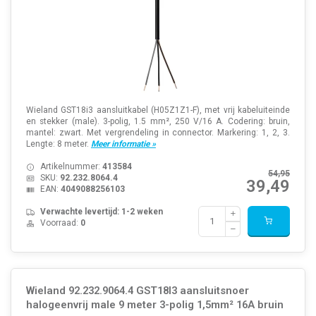
Wieland GST18i3 aansluitkabel (H05Z1Z1-F), met vrij kabeluiteinde
en stekker (male). 3-polig, 1.5 mm², 250 V/16 A. Codering: bruin,
mantel: zwart. Met vergrendeling in connector. Markering: 1, 2, 3.
Lengte: 8 meter.
Meer informatie »
Artikelnummer:
413584
54,95
SKU:
92.232.8064.4
39,49
EAN:
4049088256103
Verwachte levertijd: 1-2 weken
Voorraad:
0
Wieland 92.232.9064.4 GST18I3 aansluitsnoer
halogeenvrij male 9 meter 3-polig 1,5mm² 16A bruin