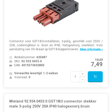
Connector voor GST18i3-installaties, 3-polig, geschikt voor 250V /
20A, coderingkleur is: bruin en IP40, halogeenvrij, veerklem. Voor
aansluiting van VD-draad op GST18-koppelsnoeren.
Meer informatie »
Artikelnummer:
435487
13,33
SKU:
92.933.0453.0
7,49
EAN:
4015573692800
Verwachte levertijd: 1-2 weken
Voorraad:
0
Wieland 92.934.0453.0 GST18i3 connector stekker
male 3-polig 250V 20A IP40 halogeenvrij bruin