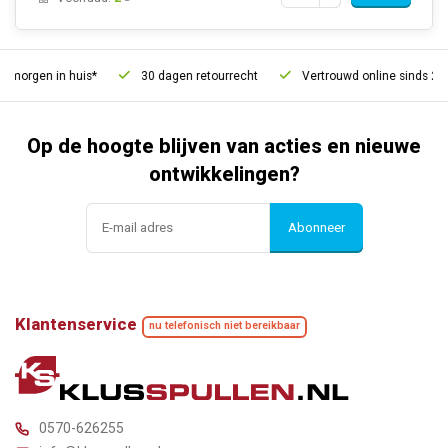
 morgen in huis*
30 dagen retourrecht
Vertrouwd online sinds 200
Op de hoogte blijven van acties en nieuwe
ontwikkelingen?
Abonneer
Klantenservice
nu telefonisch niet bereikbaar
0570-626255