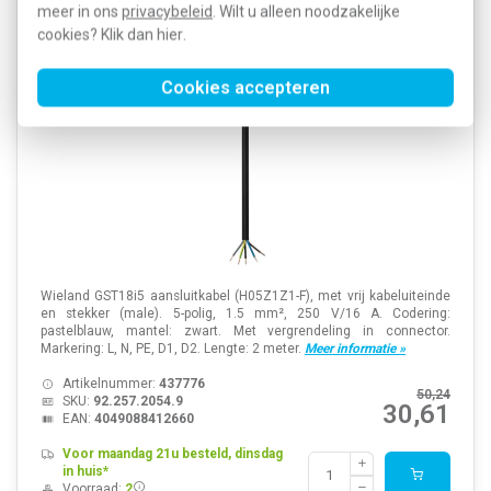
halogeenvrij male 2 meter 5-polig 1,5mm² 16A
meer in ons
privacybeleid
. Wilt u alleen noodzakelijke
pastelblauw
cookies? Klik dan
hier
.
Cookies accepteren
Wieland GST18i5 aansluitkabel (H05Z1Z1-F), met vrij kabeluiteinde
en stekker (male). 5-polig, 1.5 mm², 250 V/16 A. Codering:
pastelblauw, mantel: zwart. Met vergrendeling in connector.
Markering: L, N, PE, D1, D2. Lengte: 2 meter.
Meer informatie »
Artikelnummer:
437776
50,24
SKU:
92.257.2054.9
30,61
EAN:
4049088412660
Voor maandag 21u besteld, dinsdag
in huis*
Voorraad:
2