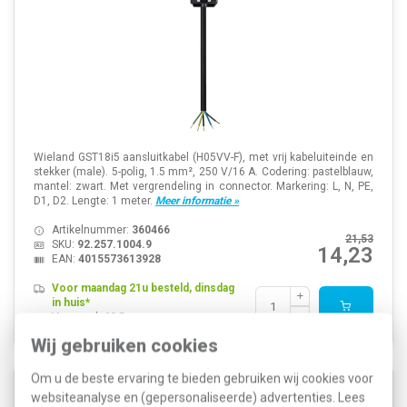
Wieland GST18i5 aansluitkabel (H05VV-F), met vrij kabeluiteinde en
stekker (male). 5-polig, 1.5 mm², 250 V/16 A. Codering: pastelblauw,
mantel: zwart. Met vergrendeling in connector. Markering: L, N, PE,
D1, D2. Lengte: 1 meter.
Meer informatie »
Artikelnummer:
360466
21,53
SKU:
92.257.1004.9
14,23
EAN:
4015573613928
Voor maandag 21u besteld, dinsdag
in huis*
Voorraad:
60
Wij gebruiken cookies
Om u de beste ervaring te bieden gebruiken wij cookies voor
Wieland 92.257.2054.9 GST18I5 aansluitsnoer
websiteanalyse en (gepersonaliseerde) advertenties. Lees