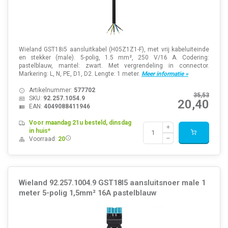
Wieland GST18i5 aansluitkabel (H05Z1Z1-F), met vrij kabeluiteinde
en stekker (male). 5-polig, 1.5 mm², 250 V/16 A. Codering:
pastelblauw, mantel: zwart. Met vergrendeling in connector.
Markering: L, N, PE, D1, D2. Lengte: 1 meter.
Meer informatie »
Artikelnummer:
577702
35,53
SKU:
92.257.1054.9
20,40
EAN:
4049088411946
Voor maandag 21u besteld, dinsdag
in huis*
Voorraad:
20
Wieland 92.257.1004.9 GST18I5 aansluitsnoer male 1
meter 5-polig 1,5mm² 16A pastelblauw