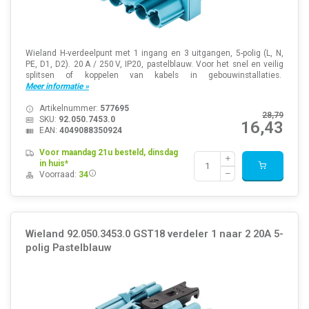
Wieland H-verdeelpunt met 1 ingang en 3 uitgangen, 5-polig (L, N,
PE, D1, D2). 20 A / 250 V, IP20, pastelblauw. Voor het snel en veilig
splitsen of koppelen van kabels in gebouwinstallaties.
Meer informatie »
Artikelnummer:
577695
28,79
SKU:
92.050.7453.0
16,43
EAN:
4049088350924
Voor maandag 21u besteld, dinsdag
in huis*
Voorraad:
34
Wieland 92.050.3453.0 GST18 verdeler 1 naar 2 20A 5-
polig Pastelblauw