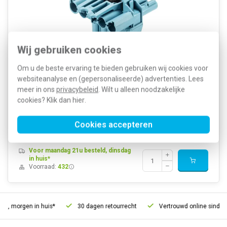
Wij gebruiken cookies
Om u de beste ervaring te bieden gebruiken wij cookies voor
T-verdeler gebouwinstallatie, 5-polig, 1x in, 2x uit, 20A, 250V, Polen:
websiteanalyse en (gepersonaliseerde) advertenties. Lees
L, N, PE, D1, D2, Kleurcodering; Blauw, Vergrendeling Geïntegreerd
meer in ons
privacybeleid
. Wilt u alleen noodzakelijke
in plug-in connector, Halogeenvrij, IP20, DALI, 1-10v...
cookies? Klik dan
hier
.
Meer informatie »
Artikelnummer:
448218
Cookies accepteren
15,02
SKU:
92.050.3453.0
9,15
EAN:
4049088315947
Voor maandag 21u besteld, dinsdag
in huis*
Voorraad:
432
d, morgen in huis*
30 dagen retourrecht
Vertrouwd online sinds 2