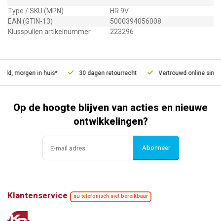
Type / SKU (MPN)
HR 9V
EAN (GTIN-13)
5000394056008
Klusspullen artikelnummer
223296
eld, morgen in huis*
30 dagen retourrecht
Vertrouwd online sinds 
Op de hoogte blijven van acties en nieuwe
ontwikkelingen?
Abonneer
Klantenservice
nu telefonisch niet bereikbaar