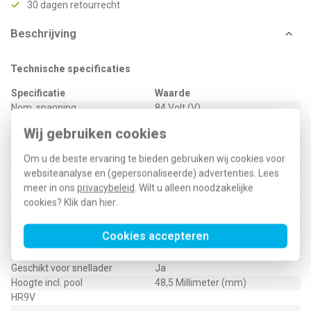
30 dagen retourrecht
Beschrijving
Technische specificaties
Specificatie
Waarde
Nom. spanning
84 Volt (V)
Breedte
17,5 Millimeter (mm)
Wij gebruiken cookies
Uitvoering
Nikkel-Metaal-Hydride
Gewicht
49,3 Gram (g)
Om u de beste ervaring te bieden gebruiken wij cookies voor
Grootte aanduiding
Blok
websiteanalyse en (gepersonaliseerde) advertenties. Lees
Capaciteit
170 Milliampère-uur (mAh)
meer in ons
privacybeleid
. Wilt u alleen noodzakelijke
IEC-aanduiding
6HR61
cookies? Klik dan
hier
.
Overige aanduidingen
9V
Lengte
26,5 Millimeter (mm)
Cookies accepteren
Explosieveilige toepassing
Nee
Omgevingstemperatuur
-10 - 50 graden Celsius (°C)
Geschikt voor snellader
Ja
Hoogte incl. pool
48,5 Millimeter (mm)
HR9V