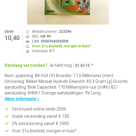
23,01
Artikelnummer:
223296
SKU:
HR 9V
10,40
EAN:
5000394056008
Voor 21u besteld, morgen in huis*
Voorraad:
8
Vandaag verzonden?
Je hebt nog
*
01
:
40
:
16
Nom. spanning: 84 Volt (V) Breedte: 17,5 Millimeter (mm)
Uitvoering: Nikkel-Metaal-Hydride Gewicht: 49,3 Gram (g) Grootte
aanduiding: Blok Capaciteit: 170 Milliampère-uur (mAh) IEC-
aanduiding: 6HR61 Overige aanduidingen: 9V Leng...
Meer informatie »
Vertrouwd online sinds 2006
Gratis verzending vanaf € 150
5% extra korting vanaf € 1000
Voor 21u besteld, morgen in huis*