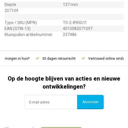
Diepte
137 mm
207109
Type / SKU (MPN)
T0-2-8900/I1
EAN (GTIN-13)
4015082071097
Klusspullen artikelnummer
237486
, morgen in huis*
30 dagen retourrecht
Vertrouwd online sinds 200
Op de hoogte blijven van acties en nieuwe
ontwikkelingen?
Abonneer