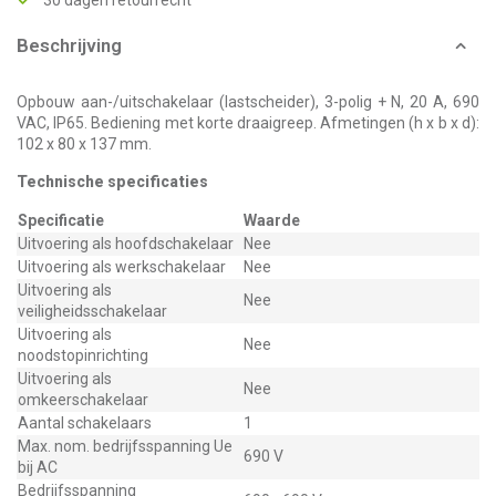
30 dagen retourrecht
Beschrijving
Opbouw aan-/uitschakelaar (lastscheider), 3-polig + N, 20 A, 690
VAC, IP65. Bediening met korte draaigreep. Afmetingen (h x b x d):
102 x 80 x 137 mm.
Technische specificaties
Specificatie
Waarde
Uitvoering als hoofdschakelaar
Nee
Uitvoering als werkschakelaar
Nee
Uitvoering als
Nee
veiligheidsschakelaar
Uitvoering als
Nee
noodstopinrichting
Uitvoering als
Nee
omkeerschakelaar
Aantal schakelaars
1
Max. nom. bedrijfsspanning Ue
690 V
bij AC
Bedrijfsspanning