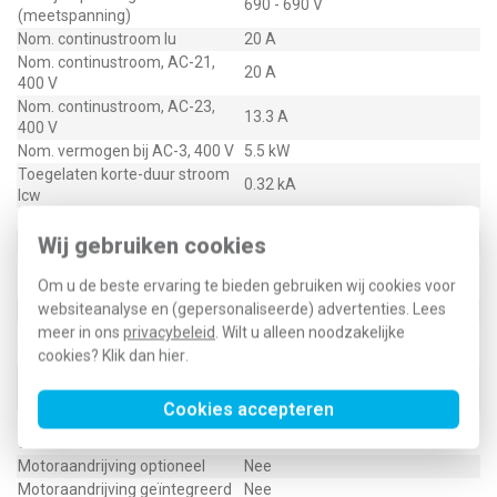
690 - 690 V
(meetspanning)
Nom. continustroom Iu
20 A
Nom. continustroom, AC-21,
20 A
400 V
Nom. continustroom, AC-23,
13.3 A
400 V
Nom. vermogen bij AC-3, 400 V
5.5 kW
Toegelaten korte-duur stroom
0.32 kA
Icw
Nom. vermogen, AC-23, 400 V
5.5 kW
Wij gebruiken cookies
Schakelvermogen bij 400 V
5.5 kW
Voorwaardelijke nom.
6 kA
Om u de beste ervaring te bieden gebruiken wij cookies voor
kortsluitstroom Iq
websiteanalyse en (gepersonaliseerde) advertenties. Lees
Aantal polen
3
meer in ons
privacybeleid
. Wilt u alleen noodzakelijke
Aantal hulpcontacten als
0
verbreekcontact
cookies? Klik dan
hier
.
Aantal hulpcontacten als
0
maakcontact
Cookies accepteren
Aantal hulpcontacten als
0
wisselcontact
Motoraandrijving optioneel
Nee
Motoraandrijving geïntegreerd
Nee