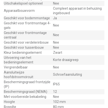
Uitschakelspoel optioneel
Nee
Compleet apparaat in behuizing
Apparaatbouwvorm
ingebouwd
Geschikt voor bodemmontage
Ja
Geschikt voor frontmontage 4-
Nee
gats
Geschikt voor frontmontage
Nee
centraal
Geschikt voor verdelerinbouw
Nee
Geschikt voor tussenbouw
Nee
Kleur bedieningselement
Zwart
Uitvoering van het
Korte draaigreep
bedieningselement
Vergrendelbaar
Nee
Aansluitwijze
Schroefaansluiting
hoofdstroomcircuit
Beschermingsgraad frontzijde
IP65
(IP)
Beschermingsgraad (NEMA)
12
Met voorbereide bekabeling
Nee
Hoogte
102 mm
Breedte
80 mm