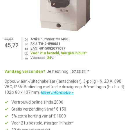
82,87
Artikelnummer:
237486
SKU:
T0-2-8900/I1
45,72
EAN:
4015082071097
Voor 21u besteld, morgen in huis*
Voorraad:
24
Vandaag verzonden?
Je hebt nog
*
07
:
33
:
54
Opbouw aan-/uitschakelaar (lastscheider), 3-polig + N, 20 A, 690
VAC, IP65. Bediening met korte draaigreep. Afmetingen (h x b x d):
102 x 80 x 137 mm.
Meer informatie »
Vertrouwd online sinds 2006
Gratis verzending vanaf € 150
5% extra korting vanaf € 1000
Voor 21u besteld, morgen in huis*