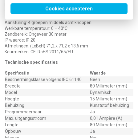
Protocol: Zigbee
Cookies accepteren
Chip: Zigbee 3.0
Voeding: Draadloos 1 x CR2430 batterij
Aansturing: 4 groepen middels acht knoppen
Werkbare temperatuur: 0 – 40°C
Zendbereik: Ongeveer 30 meter
IP waarde: IP 20
Afmetingen: (LxBxH) 71,2 x 71,2 x 13,6 mm
Keurmerken: CE, RoHS 2011/65/EU
Technische specificaties
Specificatie
Waarde
Beschermingsklasse volgens IEC 61140
Geen
Breedte
80 Millimeter (mm)
Model
Dynamisch
Hoogte
15 Millimeter (mm)
Behuizing
Kunststof behuizing
Programmeerbaar
Ja
Max. uitgangsstroom
0,01 Ampère (A)
Lengte
80 Millimeter (mm)
Opbouw
Ja
Inbouw
Nee