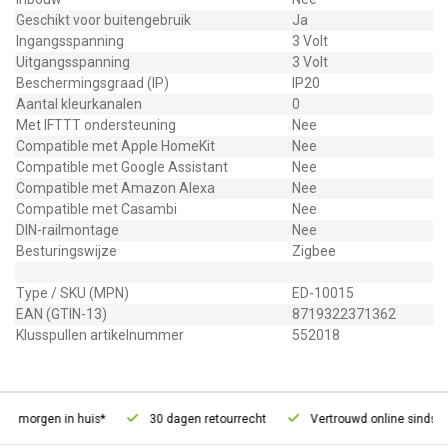
Geschikt voor buitengebruik
Ja
Ingangsspanning
3 Volt
Uitgangsspanning
3 Volt
Beschermingsgraad (IP)
IP20
Aantal kleurkanalen
0
Met IFTTT ondersteuning
Nee
Compatible met Apple HomeKit
Nee
Compatible met Google Assistant
Nee
Compatible met Amazon Alexa
Nee
Compatible met Casambi
Nee
DIN-railmontage
Nee
Besturingswijze
Zigbee
Type / SKU (MPN)
ED-10015
EAN (GTIN-13)
8719322371362
Klusspullen artikelnummer
552018
, morgen in huis*
30 dagen retourrecht
Vertrouwd online sinds 20