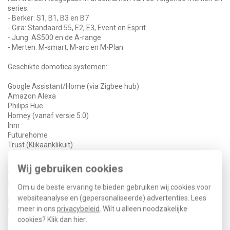
series:
- Berker: S1, B1, B3 en B7
- Gira: Standaard 55, E2, E3, Event en Esprit
- Jung: AS500 en de A-range
- Merten: M-smart, M-arc en M-Plan
Geschikte domotica systemen:
Google Assistant/Home (via Zigbee hub)
Amazon Alexa
Philips Hue
Homey (vanaf versie 5.0)
Innr
Futurehome
Trust (Klikaanklikuit)
Aduro smart
Aeotec SmartThings
Wij gebruiken cookies
WINK
IKEA Dirigera
Om u de beste ervaring te bieden gebruiken wij cookies voor
websiteanalyse en (gepersonaliseerde) advertenties. Lees
Kan gekoppeld worden met de
EcoDim.07
Zigbee dimmer. Zie
meer in ons
privacybeleid
. Wilt u alleen noodzakelijke
hiervoor de andere handleiding.
cookies? Klik dan
hier
.
Technische specificaties: