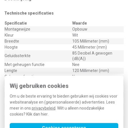
Technische specificaties
Specificatie
Waarde
Montagewijze
Opbouw
Kleur
Wit
Breedte
105 Millimeter (mm)
Hoogte
45 Millimeter (mm)
85 Decibel A gewogen
Geluidssterkte
(dB(A))
Met geheugen functie
Nee
Lengte
120 Millimeter (mm)
Geheugenfunctie
Nee
Spanningstype voedingsspanning
DC
Wij gebruiken cookies
Voedingsspanning
3 - 3 Volt (V)
Met sokkel
Ja
Om u de beste ervaring te bieden gebruiken wij cookies voor
Standalone
Ja
websiteanalyse en (gepersonaliseerde) advertenties. Lees
Beschermingsgraad (IP)
IP20
meer in ons
privacybeleid
. Wilt u alleen noodzakelijke
Verplaatsbaar
Ja
cookies? Klik dan
hier
.
Standaard via radiografische
Ja
verbinding