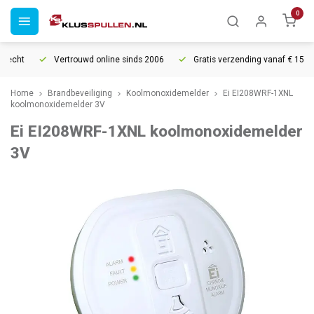
0
echt
Vertrouwd online sinds 2006
Gratis verzending vanaf € 150
Home
Brandbeveiliging
Koolmonoxidemelder
Ei EI208WRF-1XNL
koolmonoxidemelder 3V
Ei EI208WRF-1XNL koolmonoxidemelder
3V