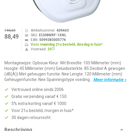
144,60
Artikelnummer:
409443
SKU:
EI208WRF-1XNL
88,49
EAN:
5099383005776
Voor maandag 21u besteld, dinsdag in huis*
Voorraad:
25
Montagewijze: Opbouw Kleur: Wit Breedte: 105 Millimeter (mm)
Hoogte: 45 Millimeter (mm) Geluidssterkte: 85 Decibel A gewogen
(dB(A)) Met geheugen functie: Nee Lengte: 120 Millimeter (mm)
Geheugenfunctie: Nee Spanningstype voeding...
Meer informatie »
Vertrouwd online sinds 2006
Gratis verzending vanaf € 150
5% extra korting vanaf € 1000
Voor 21u besteld, morgen in huis*
30 dagen retourrecht
Beschrijving