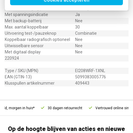
Cookies accepteren
Verbinding via kabel
Nee
Stroomverzorging primair
Batterij/Accu
Met spanningsindicatie
Ja
Met backup-batterij
Nee
Max. aantal koppelbaar
30
Uitvoering test-/pauzeknop
Combinatie
Koppelbaar radiografisch optioneel
Nee
Uitwisselbare sensor
Nee
Met digitaal display
Nee
220924
Type / SKU (MPN)
EI208WRF-1XNL
EAN (GTIN-13)
5099383005776
Klusspullen artikelnummer
409443
ld, morgen in huis*
30 dagen retourrecht
Vertrouwd online sinds 
Op de hoogte blijven van acties en nieuwe