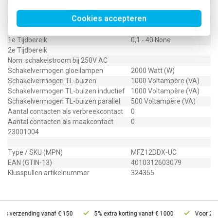
Voedingsspanning
8 - 230 Volt
Cookies accepteren
1e Tijdbereik eenheid
Minuten/uren
2e Tijdbereik eenheid
1e Tijdbereik
0,1 - 40 None
2e Tijdbereik
Nom. schakelstroom bij 250V AC
Schakelvermogen gloeilampen
2000 Watt (W)
Schakelvermogen TL-buizen
1000 Voltampère (VA)
Schakelvermogen TL-buizen inductief
1000 Voltampère (VA)
Schakelvermogen TL-buizen parallel
500 Voltampère (VA)
Aantal contacten als verbreekcontact
0
Aantal contacten als maakcontact
0
23001004
Type / SKU (MPN)
MFZ12DDX-UC
EAN (GTIN-13)
4010312603079
Klusspullen artikelnummer
324355
is verzending vanaf € 150
5% extra korting vanaf € 1000
Voor 21u b