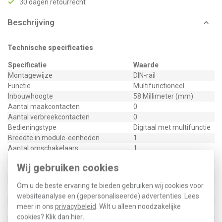
30 dagen retourrecht
Beschrijving
Technische specificaties
Specificatie
Waarde
Montagewijze
DIN-rail
Functie
Multifunctioneel
Inbouwhoogte
58 Millimeter (mm)
Aantal maakcontacten
0
Aantal verbreekcontacten
0
Bedieningstype
Digitaal met multifunctie
Breedte in module-eenheden
1
Aantal omschakelaars
1
Stuurspanning 1
12 - 230 Volt
Wij gebruiken cookies
Stuurspanning 2
Stuurspanningstype 1
AC/DC
Om u de beste ervaring te bieden gebruiken wij cookies voor
Stuurspanningstype 2
websiteanalyse en (gepersonaliseerde) advertenties. Lees
Frequentie stuurspanning 1
50 Hertz
meer in ons
privacybeleid
. Wilt u alleen noodzakelijke
Frequentie stuurspanning 2
cookies? Klik dan
hier
.
Spanningstype voedingsspanning
AC/DC