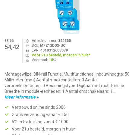
83,65
Artikelnummer:
324355
SKU:
MFZ12DDX-UC
54,42
EAN:
4010312603079
Voor 21u besteld, morgen in huis*
Voorraad:
15
Montagewijze: DIN-rail Functie: Multifunctioneel Inbouwhoogte: 58
Millimeter (mm) Aantal maakcontacten: 0 Aantal
verbreekcontacten: 0 Bedieningstype: Digitaal met multifunctie
Breedte in module-eenheden: 1 Aantal omschakelaars: 1...
Meer informatie »
Vertrouwd online sinds 2006
Gratis verzending vanaf € 150
5% extra korting vanaf € 1000
Voor 21u besteld, morgen in huis*