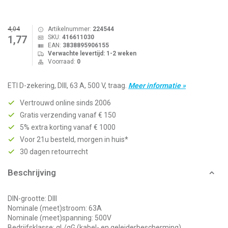
4,04
Artikelnummer:
224544
SKU:
416611030
1,77
EAN:
3838895906155
Verwachte levertijd: 1-2 weken
Voorraad:
0
ETI D-zekering, DIII, 63 A, 500 V, traag.
Meer informatie »
Vertrouwd online sinds 2006
Gratis verzending vanaf € 150
5% extra korting vanaf € 1000
Voor 21u besteld, morgen in huis*
30 dagen retourrecht
Beschrijving
DIN-grootte: DIII
Nominale (meet)stroom: 63A
Nominale (meet)spanning: 500V
Bedrijfsklasse: gL/gG (kabel- en geleiderbescherming)