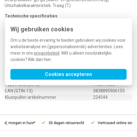
Uitschakelkarakteristiek: Traag (T)
Technische specificaties
Specificatie
Waarde
Wij gebruiken cookies
Nom. (meet)stroom
63 Ampère (A)
Nom. (meet)spanning
500 Volt (V)
Om u de beste ervaring te bieden gebruiken wij cookies voor
Uitschakelkarakteristiek
Traag (T)
websiteanalyse en (gepersonaliseerde) advertenties. Lees
Kleurcode
Koper
meer in ons
privacybeleid
. Wilt u alleen noodzakelijke
DIN-grootte
DIII
cookies? Klik dan
hier
.
Gebruikscategorie volgens IEC 60269
gG
DTIII 63A
Cookies accepteren
Type / SKU (MPN)
416611030
EAN (GTIN-13)
3838895906155
Klusspullen artikelnummer
224544
eld, morgen in huis*
30 dagen retourrecht
Vertrouwd online sinds 