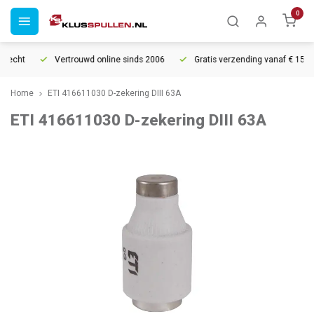
0
recht
Vertrouwd online sinds 2006
Gratis verzending vanaf € 150
Home
ETI 416611030 D-zekering DIII 63A
ETI 416611030 D-zekering DIII 63A