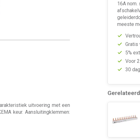
16A nom. s
afschakel
geleiderd
meeste me
Vertro
Gratis
5% ext
Voor 2
30 dag
Gerelateer
akteristiek uitvoering met een
KEMA keur. Aansluitingklemmen: