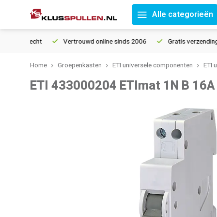
Alle categorieën
etourrecht
Vertrouwd online sinds 2006
Gratis verzending van
Home
Groepenkasten
ETI universele componenten
ETI 
ETI 433000204 ETImat 1N B 16A