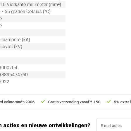
 10 Vierkante millimeter (mm²)
 - 55 graden Celsius (°C)
e
e
Kiloampère (kA)
ilovolt (kV)
3000204
38895474760
6922
nline sinds 2006
Gratis verzending vanaf € 150
5% extra kor
n acties en nieuwe ontwikkelingen?