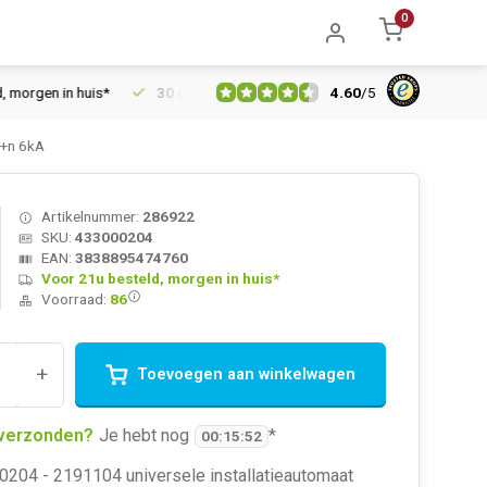
0
4.60
/
5
gen in huis*
30 dagen retourrecht
Vertrouwd online sinds 20
p+n 6kA
Artikelnummer:
286922
SKU:
433000204
EAN:
3838895474760
Voor 21u besteld, morgen in huis*
Voorraad:
86
+
Toevoegen aan winkelwagen
verzonden?
Je hebt nog
*
00
:
15
:
52
0204 - 2191104 universele installatieautomaat