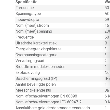
Specificatie
Wa
Frequentie
50 
Spanningstype
AC
Inbouwdiepte
69
Nom. (meet)stroom
16
Nom. (meet)spanning
230
Frequentie
50 
Uitschakelkarakteristiek
B
Energiebegrenzingsklasse
3
Overspanningscategorie
3
Vervuilingsgraad
2
Breedte in module-eenheden
1
Explosieveilig
Ne
Beschermingsgraad (IP)
IP
Aantal beveiligde polen
1
Meeschakelende nul
Ja
Nom. afschakelvermogen EN 60898
6 
Nom. afschakelvermogen IEC 60947-2
0 
Aansluitbare geleiderdoorsnede eendraads
1 -