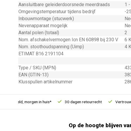
Aansluitbare geleiderdoorsnede meerdraads
1 -
Omgevingstemperatuur tijdens bedrijf
-25
Inbouwmontage (stucwerk)
Ne
Nevenapparaat mogelijk
Ne
Aantal polen (totaal)
2
Nom. afschakelvermogen Icn EN 60898 bij 230 V
6 
Nom. stoothoudspanning (Uimp)
4 K
ETIMAT B16 2191104
Type / SKU (MPN)
43
EAN (GTIN-13)
38
Klusspullen artikelnummer
28
u besteld, morgen in huis*
30 dagen retourrecht
Vertrouwd o
Op de hoogte blijven va