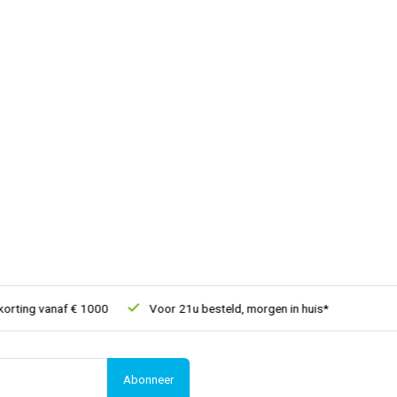
ting vanaf € 1000
Voor 21u besteld, morgen in huis*
30 dagen
Abonneer