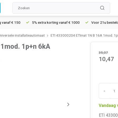
af € 150
5% extra korting vanaf € 1000
Voor 21u besteld, mor
universele installatieautomaat
ETI 433000204 ETImat 1N B 16A 1mod. 1
 1mod. 1p+n 6kA
35,07
10,47
-
Vandaag 
ETI 43300