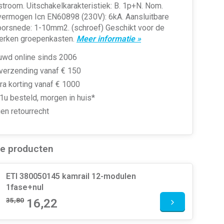
troom. Uitschakelkarakteristiek: B. 1p+N. Nom.
vermogen Icn EN60898 (230V): 6kA. Aansluitbare
oorsnede: 1-10mm2. (schroef) Geschikt voor de
rken groepenkasten.
Meer informatie »
uwd online sinds 2006
 verzending vanaf € 150
ra korting vanaf € 1000
1u besteld, morgen in huis*
en retourrecht
de producten
ETI 380050145 kamrail 12-modulen
1fase+nul
35,80
16,22