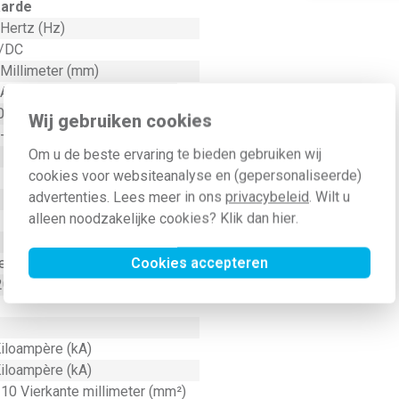
arde
Hertz (Hz)
/DC
 Millimeter (mm)
 Ampère (A)
 Volt (V)
Wij gebruiken cookies
- 60 Hertz (Hz)
Om u de beste ervaring te bieden gebruiken wij
cookies voor websiteanalyse en (gepersonaliseerde)
advertenties. Lees meer in ons
privacybeleid
. Wilt u
alleen noodzakelijke cookies? Klik dan
hier
.
Cookies accepteren
e
20
Kiloampère (kA)
Kiloampère (kA)
 10 Vierkante millimeter (mm²)