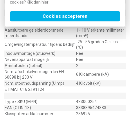
Meeschakelende nul
Ja
cookies? Klik dan
hier
.
Nom. afschakelvermogen EN 60898
6 Kiloampère (kA)
Nom. afschakelvermogen IEC 60947-2
0 Kiloampère (kA)
Cookies accepteren
Aansluitbare geleiderdoorsnede
1 - 10 Vierkante millimeter
eendraads
(mm²)
Aansluitbare geleiderdoorsnede
1 - 10 Vierkante millimeter
meerdraads
(mm²)
-25 - 55 graden Celsius
Omgevingstemperatuur tijdens bedrijf
(°C)
Inbouwmontage (stucwerk)
Nee
Nevenapparaat mogelijk
Nee
Aantal polen (totaal)
2
Nom. afschakelvermogen Icn EN
6 Kiloampère (kA)
60898 bij 230 V
Nom. stoothoudspanning (Uimp)
4 Kilovolt (kV)
ETIMAT C16 2191124
Type / SKU (MPN)
433000254
EAN (GTIN-13)
3838895474883
Klusspullen artikelnummer
286925