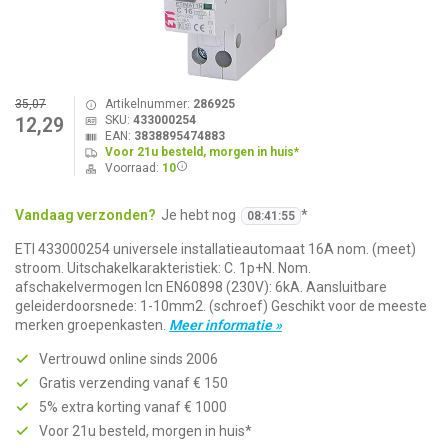
35,07
Artikelnummer:
286925
SKU:
433000254
12,29
EAN:
3838895474883
Voor 21u besteld, morgen in huis*
Voorraad:
10
Vandaag verzonden?
Je hebt nog
*
08
:
41
:
55
ETI 433000254 universele installatieautomaat 16A nom. (meet)
stroom. Uitschakelkarakteristiek: C. 1p+N. Nom.
afschakelvermogen Icn EN60898 (230V): 6kA. Aansluitbare
geleiderdoorsnede: 1-10mm2. (schroef) Geschikt voor de meeste
merken groepenkasten.
Meer informatie »
Vertrouwd online sinds 2006
Gratis verzending vanaf € 150
5% extra korting vanaf € 1000
Voor 21u besteld, morgen in huis*