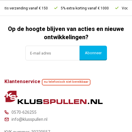
ratis verzending vanaf € 150
5% extra korting vanaf € 1000
Voor 21
Op de hoogte blijven van acties en nieuwe
ontwikkelingen?
Abonneer
Klantenservice
nu telefonisch niet bereikbaar
0570-626255
info@klusspullen.nl
KVK-nummer: 30220557