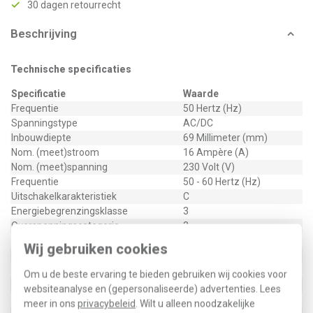
30 dagen retourrecht
Beschrijving
Technische specificaties
Specificatie
Waarde
Frequentie
50 Hertz (Hz)
Spanningstype
AC/DC
Inbouwdiepte
69 Millimeter (mm)
Nom. (meet)stroom
16 Ampère (A)
Nom. (meet)spanning
230 Volt (V)
Frequentie
50 - 60 Hertz (Hz)
Uitschakelkarakteristiek
C
Energiebegrenzingsklasse
3
Overspanningscategorie
3
Vervuilingsgraad
2
Wij gebruiken cookies
Breedte in module-eenheden
1
Explosieveilig
Nee
Om u de beste ervaring te bieden gebruiken wij cookies voor
Beschermingsgraad (IP)
IP20
websiteanalyse en (gepersonaliseerde) advertenties. Lees
Aantal beveiligde polen
1
meer in ons
privacybeleid
. Wilt u alleen noodzakelijke