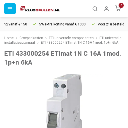
0
ing vanaf € 150
5% extra korting vanaf € 1000
Voor 21u besteld, mo
Home
Groepenkasten
ETI universele componenten
ETI universele
installatieautomaat
ETI 433000254 ETImat 1N C 16A 1mod. 1p+n 6kA
ETI 433000254 ETImat 1N C 16A 1mod.
1p+n 6kA