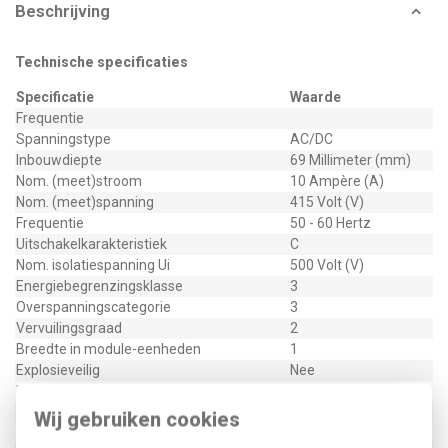
Beschrijving
Technische specificaties
Specificatie
Waarde
Frequentie
Spanningstype
AC/DC
Inbouwdiepte
69 Millimeter (mm)
Nom. (meet)stroom
10 Ampère (A)
Nom. (meet)spanning
415 Volt (V)
Frequentie
50 - 60 Hertz
Uitschakelkarakteristiek
C
Nom. isolatiespanning Ui
500 Volt (V)
Energiebegrenzingsklasse
3
Overspanningscategorie
3
Vervuilingsgraad
2
Breedte in module-eenheden
1
Explosieveilig
Nee
Beschermingsgraad (IP)
IP20
Aantal beveiligde polen
1
Wij gebruiken cookies
Meeschakelende nul
Nee