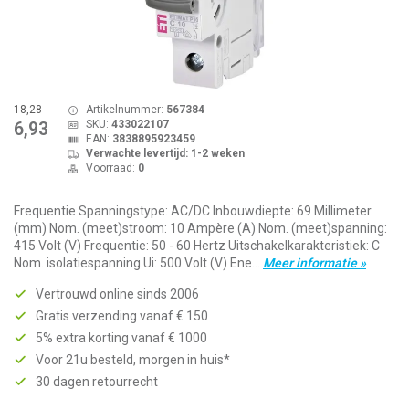
18,28
Artikelnummer:
567384
SKU:
433022107
6,93
EAN:
3838895923459
Verwachte levertijd: 1-2 weken
Voorraad:
0
Frequentie Spanningstype: AC/DC Inbouwdiepte: 69 Millimeter
(mm) Nom. (meet)stroom: 10 Ampère (A) Nom. (meet)spanning:
415 Volt (V) Frequentie: 50 - 60 Hertz Uitschakelkarakteristiek: C
Nom. isolatiespanning Ui: 500 Volt (V) Ene...
Meer informatie »
Vertrouwd online sinds 2006
Gratis verzending vanaf € 150
5% extra korting vanaf € 1000
Voor 21u besteld, morgen in huis*
30 dagen retourrecht