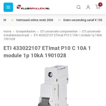
0
cht
Vertrouwd online sinds 2006
Gratis verzending vanaf € 150
Home
Groepenkasten
ETI universele componenten
ETI universele
installatieautomaat
ETI 433022107 ETImat P10 C 10A 1 module 1p 10kA
1901028
ETI 433022107 ETImat P10 C 10A 1
module 1p 10kA 1901028