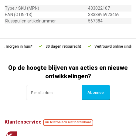
Type / SKU (MPN)
433022107
EAN (GTIN-13)
3838895923459
Klusspullen artikelnummer
567384
d, morgen in huis*
30 dagen retourrecht
Vertrouwd online sinds 20
Op de hoogte blijven van acties en nieuwe
ontwikkelingen?
Abonneer
Klantenservice
nu telefonisch niet bereikbaar