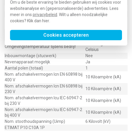
Nom. afschakelvermogen EN 60898
Om u de beste ervaring te bieden gebruiken wij cookies voor
Nom. afschakelvermogen IEC 60947-2
websiteanalyse en (gepersonaliseerde) advertenties. Lees
Geschikt voor inbouwinstallatie (stucwerk)
meer in ons
privacybeleid
. Wilt u alleen noodzakelijke
Aansluitbare geleiderdoorsnede
1 - 25 Vierkante
cookies? Klik dan
hier
.
eendraads
millimeter
Aansluitbare geleiderdoorsnede
1 - 25 Vierkante
Cookies accepteren
meerdraads
millimeter
-40 - 70 graden
Omgevingstemperatuur tijdens bedrijf
Celsius
Inbouwmontage (stucwerk)
Nee
Nevenapparaat mogelijk
Ja
Aantal polen (totaal)
1
Nom. afschakelvermogen Icn EN 60898 bij
10 Kiloampère (kA)
400 V
Nom. afschakelvermogen Icn EN 60898 bij
10 Kiloampère (kA)
230 V
Nom. afschakelvermogen Icu IEC 60947-2
10 Kiloampère (kA)
bij 230 V
Nom. afschakelvermogen Icu IEC 60947-2
10 Kiloampère (kA)
bij 400 V
Nom. stoothoudspanning (Uimp)
6 Kilovolt (kV)
ETIMAT P10 C10A 1P