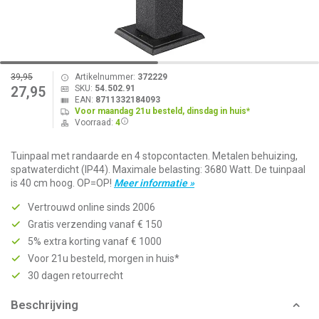
39,95
Artikelnummer:
372229
SKU:
54.502.91
27,95
EAN:
8711332184093
Voor maandag 21u besteld, dinsdag in huis*
Voorraad:
4
Tuinpaal met randaarde en 4 stopcontacten. Metalen behuizing,
spatwaterdicht (IP44). Maximale belasting: 3680 Watt. De tuinpaal
is 40 cm hoog. OP=OP!
Meer informatie »
Vertrouwd online sinds 2006
Gratis verzending vanaf € 150
5% extra korting vanaf € 1000
Voor 21u besteld, morgen in huis*
30 dagen retourrecht
Beschrijving