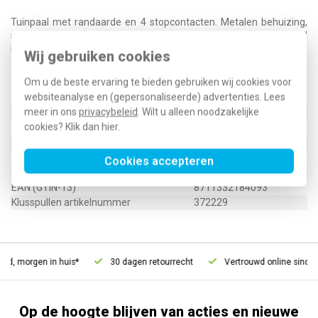
Tuinpaal met randaarde en 4 stopcontacten. Metalen behuizing,
spatwaterdicht (IP44). Maximale belasting: 3680 Watt. De tuinpaal
is 40 cm hoog. OP=OP!
Wij gebruiken cookies
Technische specificaties
Om u de beste ervaring te bieden gebruiken wij cookies voor
websiteanalyse en (gepersonaliseerde) advertenties. Lees
Specificatie
Waarde
meer in ons
privacybeleid
. Wilt u alleen noodzakelijke
Uitvoering
Randaarde
cookies? Klik dan
hier
.
Aantal eenheden
4
Klapdeksel
Ja
Cookies accepteren
Type / SKU (MPN)
54.502.91
EAN (GTIN-13)
8711332184093
Klusspullen artikelnummer
372229
ld, morgen in huis*
30 dagen retourrecht
Vertrouwd online sinds 
Op de hoogte blijven van acties en nieuwe