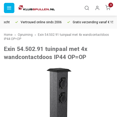
0
recht
Vertrouwd online sinds 2006
Gratis verzending vanaf € 150
Home
Opruiming
Exin 54.502.91 tuinpaal met 4x wandcontactdoos
IP44 OP=OP
Exin 54.502.91 tuinpaal met 4x
wandcontactdoos IP44 OP=OP