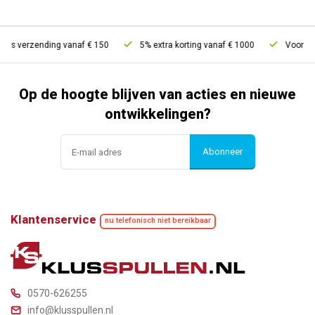
tis verzending vanaf € 150
5% extra korting vanaf € 1000
Voor 21u
Op de hoogte blijven van acties en nieuwe
ontwikkelingen?
Abonneer
Klantenservice
nu telefonisch niet bereikbaar
0570-626255
info@klusspullen.nl