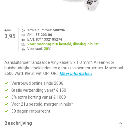
4,95
Artikelnummer:
500296
SKU:
55.203.06
3,95
EAN:
8711332185274
Voor maandag 21u besteld, dinsdag in huis*
Voorraad:
20
Aansluitsnoer randaarde Vinylkabel 3 x 1,0 mm². Alleen voor
huishoudelijke doeleinden en gebruik in binnenruimtes. Maximaal
2500 Watt. Kleur: wit. OP=OP...
Meer informatie »
Vertrouwd online sinds 2006
Gratis verzending vanaf € 150
5% extra korting vanaf € 1000
Voor 21u besteld, morgen in huis*
30 dagen retourrecht
Beschrijving