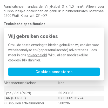
Aansluitsnoer randaarde Vinylkabel 3 x 1,0 mm². Alleen voor
huishoudelijke doeleinden en gebruik in binnenruimtes. Maximaal
2500 Watt. Kleur: wit. OP=OP
Technische specificaties
Specificatie
Waarde
Wij gebruiken cookies
Aansluiting 1
Randaardesteker schuin
Aansluiting 2
Geen
Om u de beste ervaring te bieden gebruiken wij cookies voor
Aantal aders
3
websiteanalyse en (gepersonaliseerde) advertenties. Lees
Nominale geleiderdoorsnede
1mm2
meer in ons
privacybeleid
. Wilt u alleen noodzakelijke
Lengte
2.5m
cookies? Klik dan
hier
.
Kleur buitenmantel
Wit
Materiaal buitenmantel
Vinyl
Cookies accepteren
Maximale belasting
2300W
Toepassing
Binnen
Met snoerschakelaar
Nee
Type / SKU (MPN)
55.203.06
EAN (GTIN-13)
8711332185274
Klusspullen artikelnummer
500296