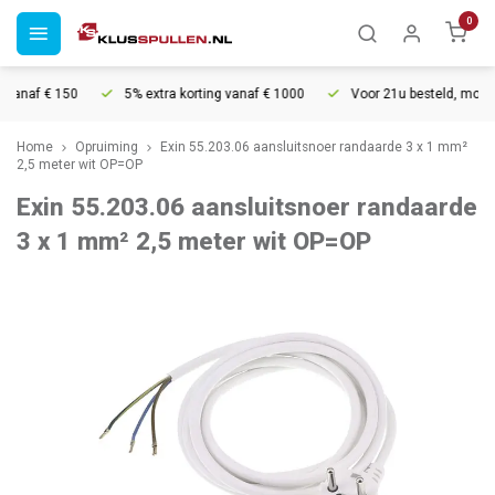
0
vanaf € 150
5% extra korting vanaf € 1000
Voor 21u besteld, morgen 
Home
Opruiming
Exin 55.203.06 aansluitsnoer randaarde 3 x 1 mm²
2,5 meter wit OP=OP
Exin 55.203.06 aansluitsnoer randaarde
3 x 1 mm² 2,5 meter wit OP=OP