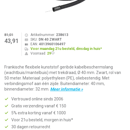
81,01
Artikelnummer:
238613
SKU:
DN 40 ZWART
43,91
EAN:
4013960106497
Voor maandag 21u besteld, dinsdag in huis*
Voorraad:
29
Frankische flexibele kunststof geribde kabelbeschermslang
(wachtbuis/mantelbuis) met trekdraad, Ø 40 mm. Zwart, rol van
50 meter. Materiaal: polyethyleen (PE), oliebestendig. Met
verbindingsmof aan één zijde. Buitendiameter: 40 mm,
binnendiameter: 32 mm.
Meer informatie »
Vertrouwd online sinds 2006
Gratis verzending vanaf € 150
5% extra korting vanaf € 1000
Voor 21u besteld, morgen in huis*
30 dagen retourrecht