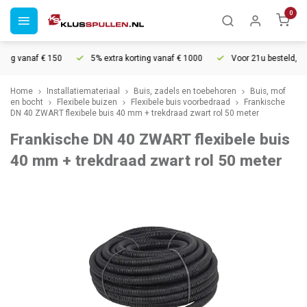
0
ng vanaf € 150
5% extra korting vanaf € 1000
Voor 21u besteld, mor
Home
Installatiemateriaal
Buis, zadels en toebehoren
Buis, mof
en bocht
Flexibele buizen
Flexibele buis voorbedraad
Frankische
DN 40 ZWART flexibele buis 40 mm + trekdraad zwart rol 50 meter
Frankische DN 40 ZWART flexibele buis
40 mm + trekdraad zwart rol 50 meter