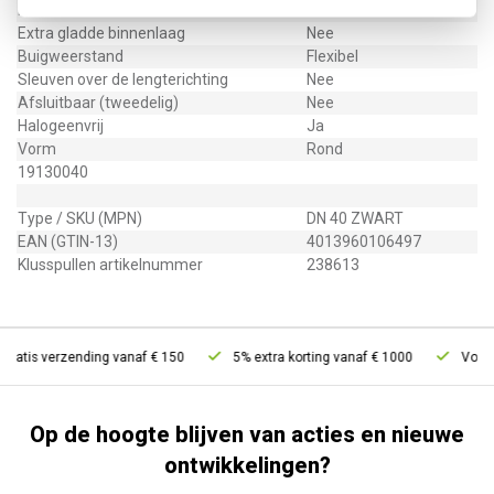
Met trekdraad
Ja
Extra gladde binnenlaag
Nee
Buigweerstand
Flexibel
Sleuven over de lengterichting
Nee
Afsluitbaar (tweedelig)
Nee
Halogeenvrij
Ja
Vorm
Rond
19130040
Type / SKU (MPN)
DN 40 ZWART
EAN (GTIN-13)
4013960106497
Klusspullen artikelnummer
238613
ratis verzending vanaf € 150
5% extra korting vanaf € 1000
Voor 2
Op de hoogte blijven van acties en nieuwe
ontwikkelingen?