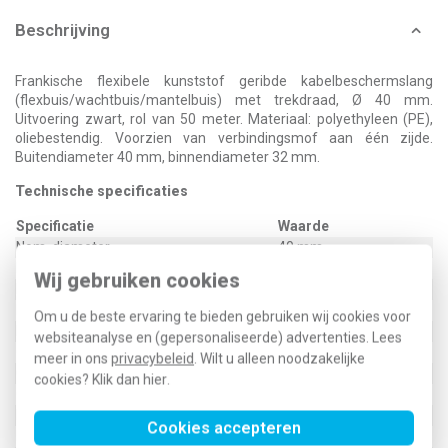
Beschrijving
Frankische flexibele kunststof geribde kabelbeschermslang
(flexbuis/wachtbuis/mantelbuis) met trekdraad, Ø 40 mm.
Uitvoering zwart, rol van 50 meter. Materiaal: polyethyleen (PE),
oliebestendig. Voorzien van verbindingsmof aan één zijde.
Buitendiameter 40 mm, binnendiameter 32 mm.
Technische specificaties
Specificatie
Waarde
Nom. diameter
40 mm
Binnendiameter
32 mm
Wij gebruiken cookies
Buitendiameter
40 mm
Materiaal
Polyethyleen (PE)
Om u de beste ervaring te bieden gebruiken wij cookies voor
Druksterkte
450 N
websiteanalyse en (gepersonaliseerde) advertenties. Lees
Gebruikstemperatuur
-5 - 90 °C
meer in ons
privacybeleid
. Wilt u alleen noodzakelijke
Geschikt voor buitengebruik
Nee
cookies? Klik dan
hier
.
Oliebestendig
Ja
Kleur
Zwart
Cookies accepteren
Materiaal ommanteling
Zonder mantel