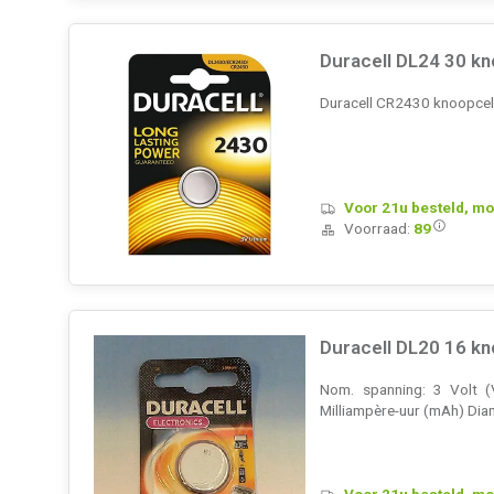
Duracell DL24 30 k
Duracell CR2430 knoopcel L
Voor 21u besteld, mo
Voorraad:
89
Duracell DL20 16 kn
Nom. spanning: 3 Volt (
Milliampère-uur (mAh) Dia
Voor 21u besteld, mo