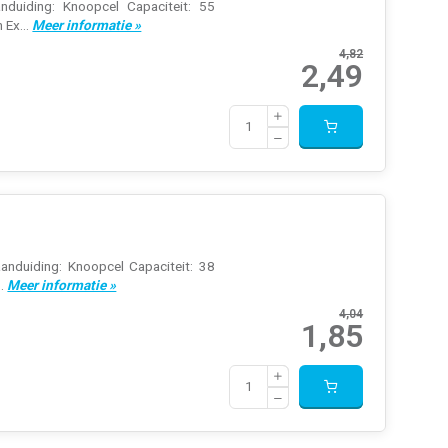
nduiding: Knoopcel Capaciteit: 55
 Ex...
Meer informatie »
4,82
2,49
anduiding: Knoopcel Capaciteit: 38
..
Meer informatie »
4,04
1,85