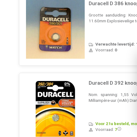
Duracell D 386 knoo
Grootte aanduiding: Kno
11.60mm Explosieveilige 
Verwachte levertijd:
Voorraad:
0
Duracell D 392 knoo
Nom. spanning: 1,55 Vol
Milliampère-uur (mAh) Diam
Voor 21u besteld, mo
Voorraad:
7