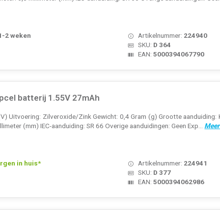
 1-2 weken
Artikelnummer:
224940
SKU:
D 364
EAN:
5000394067790
pcel batterij 1.55V 27mAh
V) Uitvoering: Zilveroxide/Zink Gewicht: 0,4 Gram (g) Grootte aanduiding: 
llimeter (mm) IEC-aanduiding: SR 66 Overige aanduidingen: Geen Exp...
Meer
rgen in huis*
Artikelnummer:
224941
SKU:
D 377
EAN:
5000394062986