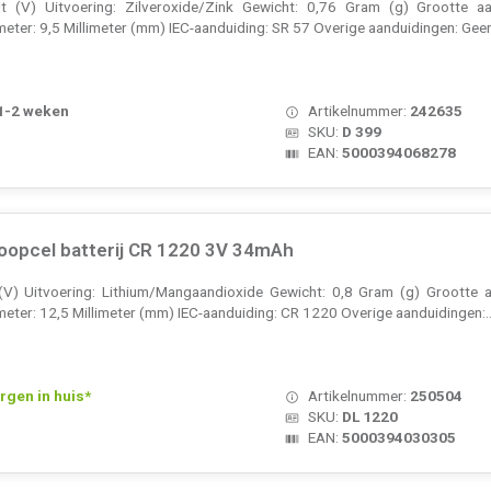
t (V) Uitvoering: Zilveroxide/Zink Gewicht: 0,76 Gram (g) Grootte aa
eter: 9,5 Millimeter (mm) IEC-aanduiding: SR 57 Overige aanduidingen: Geen
 1-2 weken
Artikelnummer:
242635
SKU:
D 399
EAN:
5000394068278
noopcel batterij CR 1220 3V 34mAh
(V) Uitvoering: Lithium/Mangaandioxide Gewicht: 0,8 Gram (g) Grootte a
meter: 12,5 Millimeter (mm) IEC-aanduiding: CR 1220 Overige aanduidingen:.
rgen in huis*
Artikelnummer:
250504
SKU:
DL 1220
EAN:
5000394030305