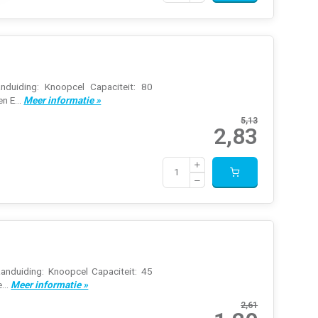
nduiding: Knoopcel Capaciteit: 80
n E...
Meer informatie »
5,13
2,83
anduiding: Knoopcel Capaciteit: 45
...
Meer informatie »
2,61