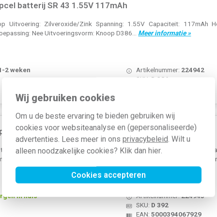
pcel batterij SR 43 1.55V 117mAh
op Uitvoering: Zilveroxide/Zink Spanning: 1.55V Capaciteit: 117mAh H
toepassing: Nee Uitvoeringsvorm: Knoop D386...
Meer informatie »
 1-2 weken
Artikelnummer:
224942
SKU:
D 386
EAN:
5000394067721
Wij gebruiken cookies
Om u de beste ervaring te bieden gebruiken wij
cookies voor websiteanalyse en (gepersonaliseerde)
pcel batterij SR 41 1.55V 42mAh
advertenties. Lees meer in ons
privacybeleid
. Wilt u
t (V) Uitvoering: Zilveroxide/Zink Gewicht: 0,65 Gram (g) Grootte aa
alleen noodzakelijke cookies? Klik dan
hier
.
eter: 7,9 Millimeter (mm) IEC-aanduiding: SR 41 Overige aanduidingen: Geen
Cookies accepteren
rgen in huis*
Artikelnummer:
224943
SKU:
D 392
EAN:
5000394067929