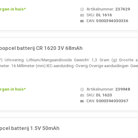
rgen in huis*
Artikelnummer:
237429
SKU:
DL 1616
EAN:
5000394030336
noopcel batterij CR 1620 3V 68mAh
) Uitvoering: Lithium/Mangaandioxide Gewicht: 1,3 Gram (g) Grootte a
eter: 16 Millimeter (mm) IEC-aanduiding: Overig Overige aanduidingen: Geen
rgen in huis*
Artikelnummer:
239948
SKU:
DL 1620
EAN:
5000394030367
pcel batterij 1.5V 50mAh