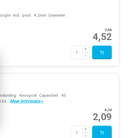
oogte incl. pool: 4.2mm Diameter:
7,66
4,52
nduiding: Knoopcel Capaciteit: 45
 Ex...
Meer informatie »
4,74
2,09