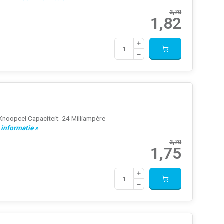
3,70
1,82
Knoopcel Capaciteit: 24 Milliampère-
 informatie »
3,70
1,75