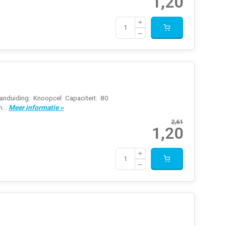
1,20
anduiding: Knoopcel Capaciteit: 80
...
Meer informatie »
2,61
1,20