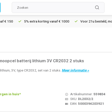
5% extra korting vanaf € 1000
Voor 21u besteld, morgen in huis*
noopcel batterij lithium 3V CR2032 2 stuks
 lithium, 3V, type CR2032, set van 2 stuks.
Meer informatie »
rgen in huis*
Artikelnummer:
559834
SKU:
DL2032/2
EAN:
5000394203921