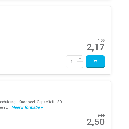
4,09
2,17
nduiding: Knoopcel Capaciteit: 80
en E...
Meer informatie »
5,66
2,50