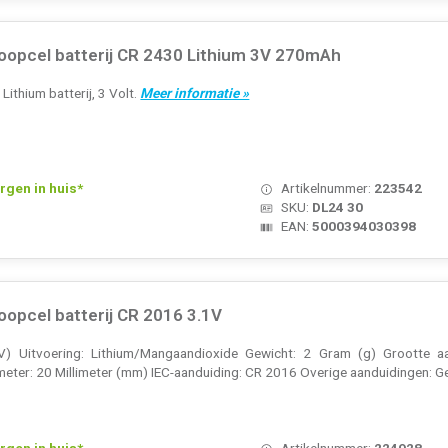
noopcel batterij CR 2430 Lithium 3V 270mAh
ithium batterij, 3 Volt.
Meer informatie »
rgen in huis*
Artikelnummer:
223542
SKU:
DL24 30
EAN:
5000394030398
oopcel batterij CR 2016 3.1V
V) Uitvoering: Lithium/Mangaandioxide Gewicht: 2 Gram (g) Grootte aa
meter: 20 Millimeter (mm) IEC-aanduiding: CR 2016 Overige aanduidingen: Ge
rgen in huis*
Artikelnummer:
224928