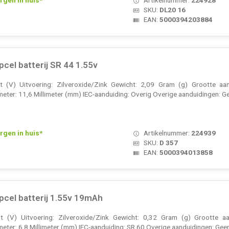
SKU:
DL20 16
EAN:
5000394203884
pcel batterij SR 44 1.55v
 (V) Uitvoering: Zilveroxide/Zink Gewicht: 2,09 Gram (g) Grootte aan
eter: 11,6 Millimeter (mm) IEC-aanduiding: Overig Overige aanduidingen: Ge
rgen in huis*
Artikelnummer:
224939
SKU:
D 357
EAN:
5000394013858
pcel batterij 1.55v 19mAh
t (V) Uitvoering: Zilveroxide/Zink Gewicht: 0,32 Gram (g) Grootte aa
eter: 6,8 Millimeter (mm) IEC-aanduiding: SR 60 Overige aanduidingen: Geen